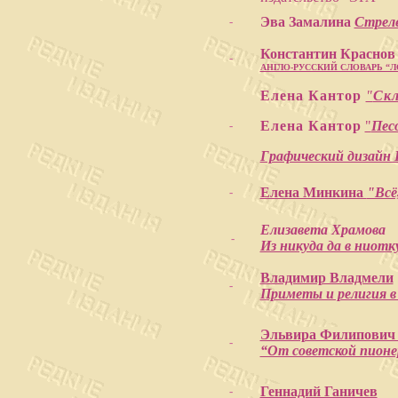
Эва Замалина
Стрел
-
Константин Краснов
-
АНГЛО-РУССКИЙ СЛОВАРЬ “
Елена Кантор
"
Скл
Елена Кантор
"
Песо
-
Графический дизайн
Елена Минкина
"Всё
-
Елизавета Храмова
-
Из никуда да в ниотк
Владимир Владмели
-
Приметы и религия в
Эльвира Филипови
-
“От советской пионе
Геннадий Ганичев
-