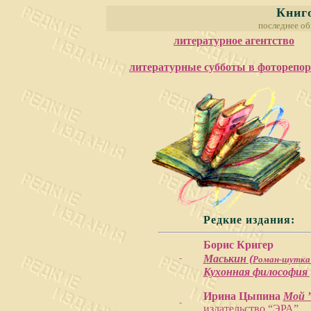
Книг
последнее о
литературное агентство
литературные субботы в фоторепо
Редкие издания:
Борис Кригер
-
Маськин (
Роман-шутка 
Кухонная философия 
Ирина Цыпина
Мой ”
-
издательство “ЭРА”