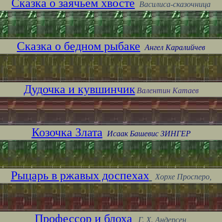
Сказка о заячьем хвосте
Василиса-сказочница
Сказка о бедном рыбаке
Ангел Каралийчев
Дудочка и кувшинчик
Валентин Катаев
Козочка Злата
Исаак Башевис ЗИНГЕР
Рыцарь в ржавых доспехах
Хорхе Просперо,
Профессор и блоха
Г. Х. Андерсен