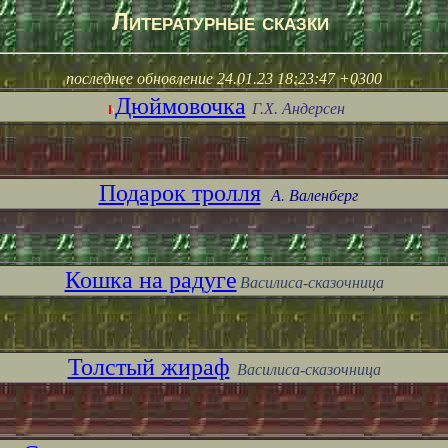
Литературные сказки
последнее обновление
24.01.23 18:23:47 +0300
Дюймовочка
Г.Х. Андерсен
Подарок тролля
А. Валенберг
Кошка на радуге
Василиса-сказочница
Толстый жираф
Василиса-сказочница