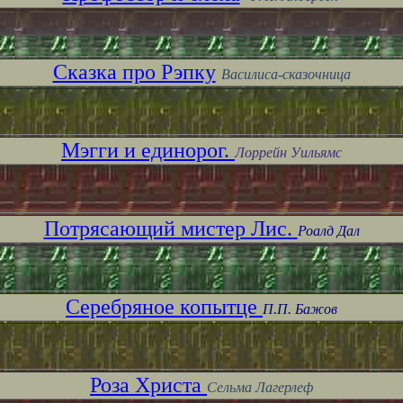
Сказка про Рэпку
Василиса-сказочница
Мэгги и единорог.
Лоррейн Уильямс
Потрясающий мистер Лис.
Роалд Дал
Серебряное копытце
П.П. Бажов
Роза Христа
Сельма Лагерлеф