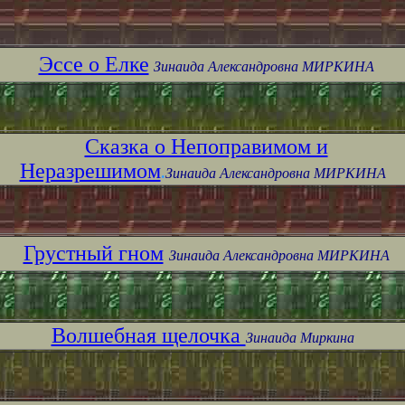
Эссе о Елке
Зинаида Александровна МИРКИНА
Сказка о Непоправимом и
Неразрешимом
.
Зинаида Александровна МИРКИНА
Грустный гном
Зинаида Александровна МИРКИНА
Волшебная щелочка
Зинаида Миркина