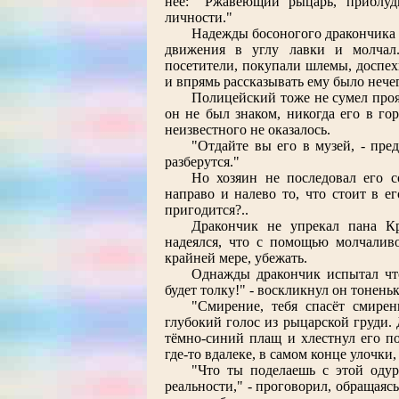
неё: "Ржавеющий рыцарь, приблуд
личности."
Надежды босоногого дракончика 
движения в углу лавки и молчал
посетители, покупали шлемы, доспехи
и впрямь рассказывать ему было нече
Полицейский тоже не сумел про
он не был знаком, никогда его в го
неизвестного не оказалось.
"Отдайте вы его в музей, - пр
разберутся."
Но хозяин не последовал его с
направо и налево то, что стоит в е
пригодится?..
Дракончик не упрекал пана К
надеялся, что с помощью молчаливо
крайней мере, убежать.
Однажды дракончик испытал что
будет толку!" - воскликнул он тонень
"Смирение, тебя спасёт смире
глубокий голос из рыцарской груди. 
тёмно-синий плащ и хлестнул его п
где-то вдалеке, в самом конце улочки
"Что ты поделаешь с этой одур
реальности," - проговорил, обращаяс