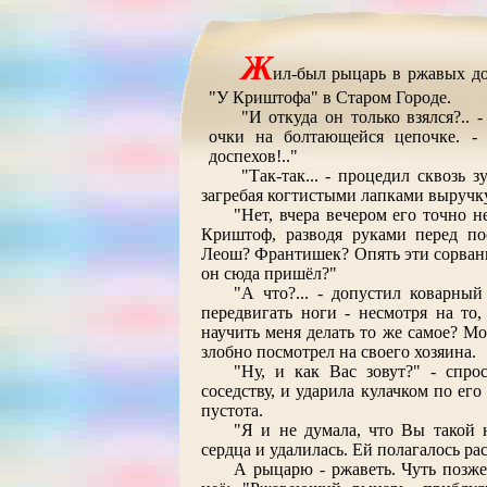
Ж
ил-был рыцарь в ржавых до
"У Криштофа" в Старом Городе.
"И откуда он только взялся?..
очки на болтающейся цепочке. -
доспехов!.."
"Так-так... - процедил сквозь 
загребая когтистыми лапками выручку х
"Нет, вчера вечером его точно 
Криштоф, разводя руками перед по
Леош? Франтишек? Опять эти сорван
он сюда пришёл?"
"А что?... - допустил коварны
передвигать ноги - несмотря на то,
научить меня делать то же самое? Мож
злобно посмотрел на своего хозяина.
"Ну, и как Вас зовут?" - спро
соседству, и ударила кулачком по ег
пустота.
"Я и не думала, что Вы такой 
сердца и удалилась. Ей полагалось рас
А рыцарю - ржаветь. Чуть позж