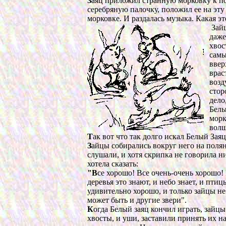
З
аяц приложил странную морковку к под
серебряную палочку, положил ее на эту
морковке. И раздалась музыка. Какая э
Зайц
даже
хвос
самы
ввер
врас
возд
стор
дело
Белы
морк
волш
Т
ак вот что так долго искал Белый Зая
З
айцы собирались вокруг него на полян
слушали, и хотя скрипка не говорила н
хотела сказать:
"В
се хорошо! Все очень-очень хорошо! 
деревья это знают, и небо знает, и пти
удивительно хорошо, и только зайцы не 
может быть и другие звери".
К
огда Белый заяц кончил играть, зайц
хвосты, и уши, заставили принять их 