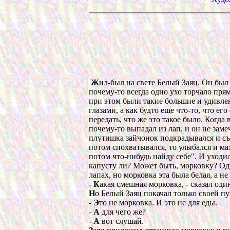
Ж
ил-был на свете Белый Заяц. Он был 
почему-то всегда одно ухо торчало прямо
при этом были такие большие и удивлен
глазами, а как будто еще что-то, что е
передать, что же это такое было. Когда 
почему-то выпадал из лап, и он не заме
плутишка зайчонок подкрадывался и съе
потом спохватывался, то улыбался и мах
потом что-нибудь найду себе". И уходил
капусту ли? Может быть, морковку? Од
лапах, но морковка эта была белая, а не
-
К
акая смешная морковка, - сказал оди
Н
о Белый Заяц покачал только своей п
-
Э
то не морковка. И это не для еды.
-
А
для чего же?
-
А
вот слушай.