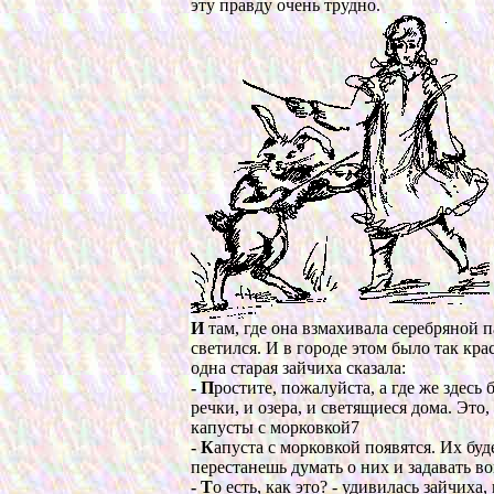
эту правду очень трудно.
И
там, где она взмахивала серебряной 
светился. И в городе этом было так кра
одна старая зайчиха сказала:
- П
ростите, пожалуйста, а где же здесь
речки, и озера, и светящиеся дома. Это,
капусты с морковкой7
- К
апуста с морковкой появятся. Их буде
перестанешь думать о них и задавать в
- Т
о есть, как это? - удивилась зайчиха