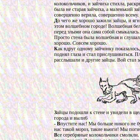
колокольчиков, и зайчиха стихла, раскр
была не старая зайчиха, а маленький за
совершенно верила, совершенно всему.
Д
о чего же хорошо зажили зайцы, и ягня
этом волшебном городе! Волшебная бела
перед злыми она сама собой смыкалась
Просто стена была волшебная и слушал
хорошо. Совсем хорошо.
К
ак вдруг одному зайчонку показалось,
поднял глаза и стал прислушиваться. Пл
расслышали и другие зайцы. Вой стал з
З
айцы подошли к стене и увидели в ще
города и выли6
- В
пустите нас! Мы больше никого не буд
нас такой мороз, такие вьюги! Мы погиб
В
се серебряные колокольчики смолкли.