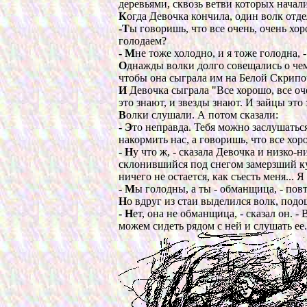
деревьями, сквозь ветви которых начал
К
огда Девочка кончила, один волк отдел
-Т
ы говоришь, что все очень, очень хор
голодаем?
- М
не тоже холодно, и я тоже голодна, 
О
днажды волки долго совещались о чем
чтобы она сыграла им на Белой Скрипо
И
Девочка сыграла "Все хорошо, все оче
это знают, и звезды знают. И зайцы это
В
олки слушали. А потом сказали:
- Э
то неправда. Тебя можно заслушатьс
накормить нас, а говоришь, что все хо
- Н
у что ж, - сказала Девочка и низко-н
склонившийся под снегом замерзший кус
ничего не остается, как съесть меня... Я
- М
ы голодны, а ты - обманщица, - пов
Н
о вдруг из стаи выделился волк, подо
- Н
ет, она не обманщица, - сказал он. -
можем сидеть рядом с ней и слушать ее