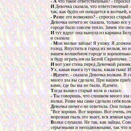
- А
что такое ответственный? - спросил
И
Девочка сказала, что ответственный - 
так, как будто он находится и волчьей,
- Р
азве это возможно? - спросил старый 
Д
евочка ничего не сказала, только все
городе было совсем тепло. Зачем это он
И
тут вдруг она вынула из кармана Бел
и сказала:
-
М
ои милые зайцы! Я ухожу. Я должна 
голод. Впустить в город их нельзя, но и
вашем волшебном городе и хорошенько е
и буду играть им на Белой Скрипочке. Э
И
вот уже стена перед Девочкой разомк
У
х, какая вьюга тут была, какая тьма! 
- И
демте, - сказала Девочка волкам. В 
много зла вы сделали. При вашем прибл
вами, где бы вы не были. Идемте.
Т
огда вышел старый волк и сказал:
- Т
ы говоришь, что слишком много зла 
волки. Разве мы сами сделали себя во
Д
евочка ничего не ответила. Она толь
"Все хорошо. Все хорошо. Все очень, оч
морозная пыль это знает, вся земная кра
В
олки слушали. Не так, как зайцы, Сов
серьезными и неподвижными, так что 