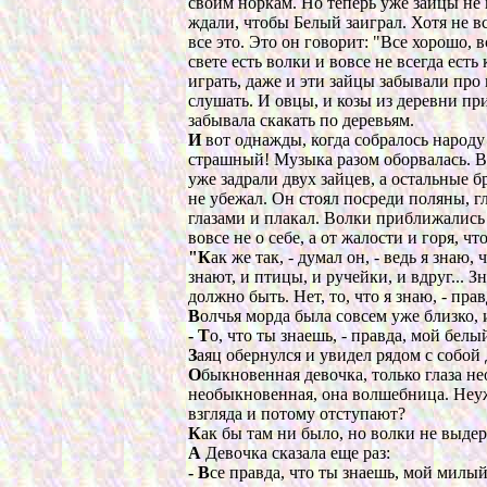
своим норкам. Но теперь уже зайцы не
ждали, чтобы Белый заиграл. Хотя не в
все это. Это он говорит: "Все хорошо, 
свете есть волки и вовсе не всегда ест
играть, даже и эти зайцы забывали про 
слушать. И овцы, и козы из деревни пр
забывала скакать по деревьям.
И
вот однажды, когда собралось народу
страшный! Музыка разом оборвалась. В
уже задрали двух зайцев, а остальные 
не убежал. Он стоял посреди поляны, 
глазами и плакал. Волки приближались к
вовсе не о себе, а от жалости и горя, чт
"К
ак же так, - думал он, - ведь я знаю,
знают, и птицы, и ручейки, и вдруг... З
должно быть. Нет, то, что я знаю, - прав
В
олчья морда была совсем уже близко, 
- Т
о, что ты знаешь, - правда, мой белы
З
аяц обернулся и увидел рядом с собой
О
быкновенная девочка, только глаза не
необыкновенная, она волшебница. Неу
взгляда и потому отступают?
К
ак бы там ни было, но волки не выдер
А
Девочка сказала еще раз:
- В
се правда, что ты знаешь, мой милый