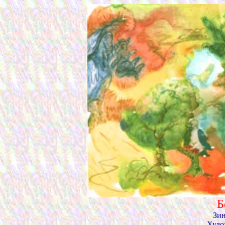
Б
Зи
Худо