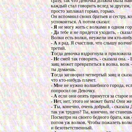
сразу, так что Девочка должна была на
каждый стал говорить вслед за другим,
просто заплакал горько, горько.
Он вспомнил своих братьев и сестру, ко
успокоиться. А потом сказал:
- Я
не могу жить с волками в одном горо
- Д
а тебе и не придется уходить, - сказа
Волки есть волки, неужели им кто-нибу
- А
я рад. Я счастлив, что слышу волчий
третий.
Т
огда девочка вздрогнула и приложила 
- Н
е смей так говорить, - сказала она. 
заяц может превратиться в волка, волк -
ты думаешь.
Т
огда заговорил четвертый заяц и сказа
что кто-нибудь плачет.
- М
не не нужно волшебного города, если
попросил он Девочку.
- А
если они опять примутся за старое и 
- Н
ет, нет, этого не может быть! Они ж
- Т
ы, конечно, очень добрый, - сказала
так уж трудно? Ты, конечно, не станешь
Посмотри на своего бедного брата, как
потом уж волков. Чтобы пожалеть волко
и безответственный.