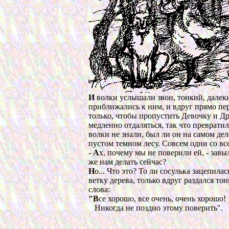
И
волки услышали звон, тонкий, далекий
приближались к ним, и вдруг прямо пер
только, чтобы пропустить Девочку и Др
медленно отдаляться, так что превратил
волки не знали, был ли он на самом дел
пустом темном лесу. Совсем одни со вс
- А
х, почему мы не поверили ей, - завы
же нам делать сейчас?
Н
о... Что это? То ли сосулька зацепилас
ветку дерева, только вдруг раздался то
слова:
"В
се хорошо, все очень, очень хорошо!
Никогда не поздно этому поверить".