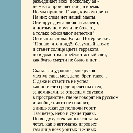
разъединяет всех, поскольку ад -
не место происшествия, а время.
Но мы пришли. Гляди, кругом цветы.
На них следа нет нашей маеты.
Они друг друга любят и жалеют,
и потому не мрут и не болеют,
а только обновляют лепестки".
Он выпил снова. Встал. Потёр виски:
"Я знаю, что придёт безумный кто-то
и станет солнце цвета терракота,
но в доме том - пребудет ясный свет,
как будто смерти не было и нет".
Сказал - и удалился, мне рукою
махнув едва, мол, дело, брат, такое...
Я даже и ответить не успел,
как он исчез среди древесных тел,
за домиками, за отвесным спуском,
в пространстве, где не говорят на русском
и вообще никто не говорит,
а лишь закат до полночи горит.
Там ветер, небо и сухие травы.
По воздуху стеклянные составы
летят, как в автоматах игровых;
там лица всех убитых и живых