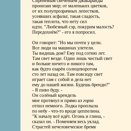
Сиреневым свеченьем джакаранды
пронизан мир; от маленьких цветков,
от их полупрозрачных лепестков,
усеявших асфальт, такая сладость,
такая теплота, что нету сил
идти. "Любезный сэр, покурим малость?
Передохнём?" - его я попросил.
Он говорит: "Но мы почти у цели.
Все люди на машинах улетели.
Ты видишь дом? Ему под сотню лет.
Там свет везде. Один лишь чистый свет
и больше ничего и никого там,
как будто озарён солнцеворотом
сто лет назад он. Там повсюду свет
играет сам с собой и дела нет
ему до нашей жизни. Будешь бренди?"
- Я пиво буду. -
Он солёный крендель
мне протянул и прямо
из горла
отпил немного. Лодка проплыла
по небу - что-то вроде цеппелина.
"К началу всё идёт. Огонь и глина, -
сказал он. - Поменяем весь уклад.
Страстей нечеловеческое бремя