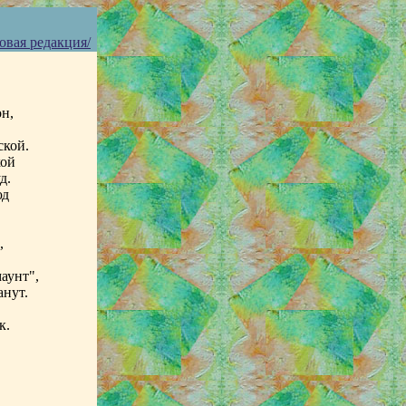
овая редакция/
н,
ской.
кой
д.
юд
,
аунт",
анут.
к.