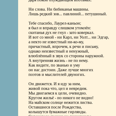
Ни слова. Ни бибиканья машины.
Лишь редкий зов... павлиний... петушиный.
Тебе спасибо, Лаурел-каньон;
я был и вправду слишком утомлён:
скитанья дух не гнул - зато коверкал.
И вот со мной - ни Карл, ни Уолт... ни Эдгар,
а некто не известный ни-ко-му,
причастный, впрочем, к речи и письму,
однако неизвестный и ненужный,
влюблённый в звук со стороны наружной.
А внутренняя жизнь - не по нему.
Как видите, по званью и уму
он нас достоин. Даже лучше многих
поэтов и мыслителей двуногих.
Он движется. И я иду за ним,
живой пока что, цел и невредим.
Мы двигаемся к цели, очевидно.
Кругом жильё - но никого не видно!
На майском солнце нежится листва.
Оставшиеся после Рождества,
колышутся бумажные гирлянды.