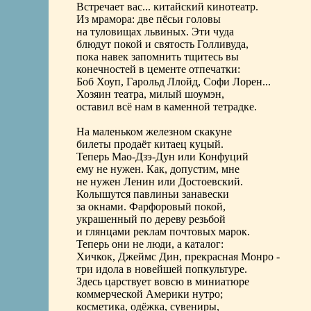
Встречает вас... китайский кинотеатр.
Из мрамора: две пёсьи головы
на туловищах львиных. Эти чуда
блюдут покой и святость Голливуда,
пока навек запомнить тщитесь вы
конечностей в цементе отпечатки:
Боб Хоуп, Гарольд Ллойд, Софи Лорен...
Хозяин театра, милый шоумэн,
оставил всё нам в каменной тетрадке.
На маленьком железном скакуне
билеты продаёт китаец куцый.
Теперь Мао-Дзэ-Дун или Конфуций
ему не нужен. Как, допустим, мне
не нужен Ленин или Достоевский.
Колышутся павлиньи занавески
за окнами. Фарфоровый покой,
украшенный по дереву резьбой
и глянцами реклам почтовых марок.
Теперь они не люди, а каталог:
Хичкок, Джеймс Дин, прекрасная Монро -
три идола в новейшей попкультуре.
Здесь царствует вовсю в миниатюре
коммерческой Америки нутро;
косметика, одёжка, сувениры,