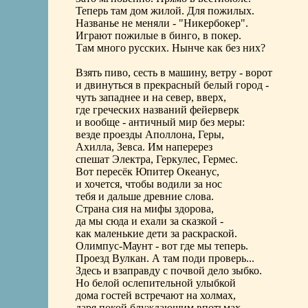
Теперь там дом жилой. Для пожилых.
Названье не меняли - "Никербокер".
Играют пожилые в бинго, в покер.
Там много русских. Нынче как без них?
Взять пиво, сесть в машину, ветру - ворот
и двинуться в прекрасный белый город -
чуть западнее и на север, вверх,
где греческих названий фейерверк
и вообще - античный мир без меры:
везде проезды Аполлона, Геры,
Ахилла, Зевса. Им наперерез
спешат Электра, Геркулес, Гермес.
Вот пересёк Юпитер Океанус,
и хочется, чтобы водили за нос
тебя и дальше древние слова.
Страна сия на мифы здорова,
да мы сюда и ехали за сказкой -
как маленькие дети за раскраской.
Олимпус-Маунт - вот где мы теперь.
Проезд Вулкан. А там поди проверь...
Здесь и взаправду с почвой дело зыбко.
Но белой ослепительной улыбкой
дома гостей встречают на холмах,
даря покой блуждающим впотьмах.