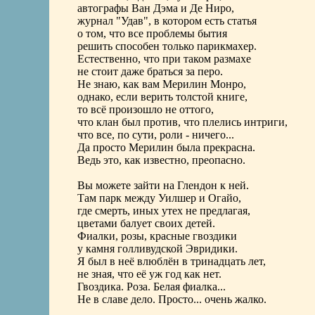
автографы Ван Дэма и Де Ниро,
журнал "Удав", в котором есть статья
о том, что все проблемы бытия
решить способен только парикмахер.
Естественно, что при таком размахе
не стоит даже браться за перо.
Не знаю, как вам Мерилин Монро,
однако, если верить толстой книге,
то всё произошло не оттого,
что клан был против, что плелись интриги,
что все, по сути, роли - ничего...
Да просто Мерилин была прекрасна.
Ведь это, как известно, преопасно.
Вы можете зайти на Глендон к ней.
Там парк между Уилшер и Огайо,
где смерть, иных утех не предлагая,
цветами балует своих детей.
Фиалки, розы, красные гвоздики
у камня голливудской Эвридики.
Я был в неё влюблён в тринадцать лет,
не зная, что её уж год как нет.
Гвоздика. Роза. Белая фиалка...
Не в славе дело. Просто... очень жалко.