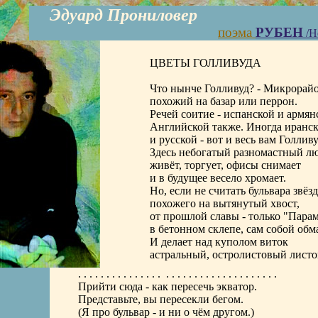
Эдуард Прониловер
поэма
РУБЕН
/Н
ЦВЕТЫ ГОЛЛИВУДА
Что нынче Голливуд? - Микрорайо
похожий на базар или перрон.
Речей соитие - испанской и армян
Английской также. Иногда иранс
и русской - вот и весь вам Голливу
Здесь небогатый разномастный л
живёт, торгует, офисы снимает
и в будущее весело хромает.
Но, если не считать бульвара звёзд
похожего на вытянутый хвост,
от прошлой славы - только "Парам
в бетонном склепе, сам собой обм
И делает над куполом виток
астральный, остролистовый листо
. . . . . . . . . . . . . . . . . . . . . . . . . . . . . . . . . . .
Прийти сюда - как пересечь экватор.
Представьте, вы пересекли бегом.
(Я про бульвар - и ни о чём другом.)