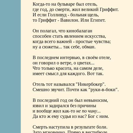
Когда-то на бульваре был отель,
где год, до смерти, жил великий Гриффит.
И если Голливуд - больная щель,
то Гриффит - Вавилон. Или Египет.
Он полагал, что кинобалаган
способен стать явлением искусства,
когда всего важней - простые чувства;
ну а сюжеты... так себе, обман.
В последнем интервью, в своём отеле,
он говорил о ветре, о цветах...
Что только красота, на самом деле,
имеет смысл для каждого. Вот так.
Отель тот назывался "Никербокер".
Смешно звучит. Почти как "руки-в-боки".
В последний год он был невыносим,
язвил и задирался без причины
и вообще жил как-то
не по чину
...
Да кто ж ему судья из нас? Бог с ним.
Смерть наступила в результате боли.
Зато мгновенно. Прямо в вестибюле.