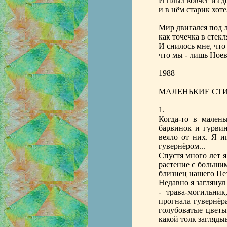
И плыл ковчег из д
и в нём старик хоте
Мир двигался под л
как точечка в стекл
И снилось мне, что
что мы - лишь Ноев
1988
МАЛЕНЬКИЕ СТ
1.
Когда-то в мален
барвинок и гурви
веяло от них. Я и
гувернёром...
Спустя много лет я
растение с больши
близнец нашего Пе
Недавно я заглянул
- трава-могильник
прогнала гувернёр
голубоватые цветы
какой толк загляды