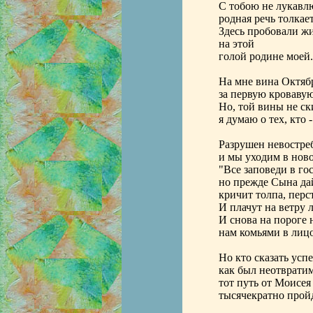
С тобою не лукавл
родная речь толкае
Здесь пробовали жи
на этой
голой родине моей.
На мне вина Октяб
за первую кроваву
Но, той вины не ск
я думаю о тех, кто -
Разрушен невостре
и мы уходим в ново
"Все заповеди в гос
но прежде Сына дай
кричит толпа, перс
И плачут на ветру 
И снова на пороге 
нам комьями в лицо
Но кто сказать успе
как был неотврати
тот путь от Моисея
тысячекратно прой