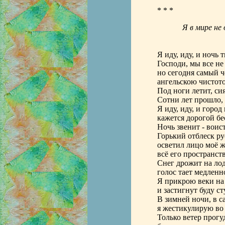
* * *
Я в мире не
Лермо
Я иду, иду, и ночь т
Господи, мы все не 
но сегодня самый 
ангельскою чистот
Под ноги летит, сия
Сотни лет прошло, 
Я иду, иду, и город
кажется дорогой бе
Ночь звенит - воис
Горький отблеск ру
осветил лицо моё ж
всё его пространст
Снег дрожит на лод
голос тает медленно
Я прикрою веки на
и застигнут буду с
В зимней ночи, в с
я жестикулирую во 
Только ветер прогу