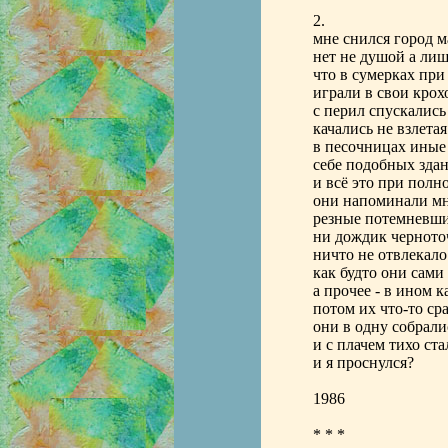
2.
мне снился город 
нет не душой а ли
что в сумерках пр
играли в свои кро
с перил спускались
качались не взлета
в песочницах иные
себе подобных зда
и всё это при полн
они напоминали мн
резные потемневш
ни дождик черното
ничто не отвлекало
как будто они сами 
а прочее - в ином к
потом их что-то ср
они в одну собрали
и с плачем тихо ста
и я проснулся?
1986
* * *