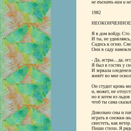
не въехать вам и н
1982
НЕОКОНЧЕННОЕ
Я в дом войду. Сто 
И ты, не удивляясь
Садись к огню. Смо
Они в саду намокл
- Да, астры... да, ог
Я был в гостях у с
И зеркала оледенел
живёт во мне оскол
Он студит кровь мо
и, может, не отпуст
но я затем из льдо
чтоб ты сама сказа
Довольно сны и па
играть в снежки-зн
свистеть, как ветер
Пиши стихи. Я ряд