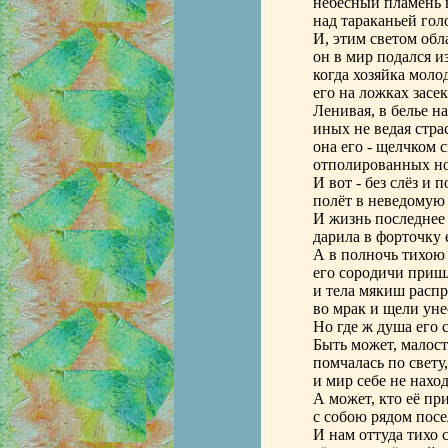
небесный пламень 
над тараканьей гол
И, этим светом обл
он в мир подался из
когда хозяйка моло
его на ложках засек
Ленивая, в белье н
иных не ведая стра
она его - щелчком 
отполированных ног
И вот - без слёз и п
полёт в неведомую 
И жизнь последнее
дарила в форточку 
А в полночь тихою
его сородичи приш
и тела мякиш расп
во мрак и щели уне
Но где ж душа его 
Быть может, малост
помчалась по свету
и мир себе не нахо
А может, кто её пр
с собою рядом посел
И нам оттуда тихо 