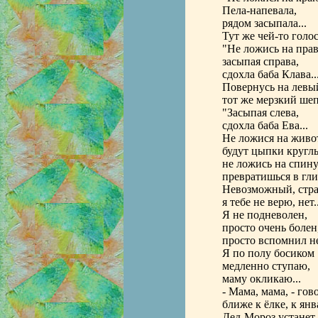
Пела-напевала,
рядом засыпала...
Тут же чей-то голос
"Не ложись на прав
засыпая справа,
сдохла баба Клава..
Повернусь на левый
тот же мерзкий шеп
"Засыпая слева,
сдохла баба Ева...
Не ложися на живот
будут цыпки круглы
не ложись на спину
превратишься в глин
Невозможный, стр
я тебе не верю, нет..
Я не подневолен,
просто очень болен
просто вспомнил не 
Я по полу босиком
медленно ступаю,
маму окликаю...
- Мама, мама, - гов
ближе к ёлке, к янв
Дед-Мороз устанет,