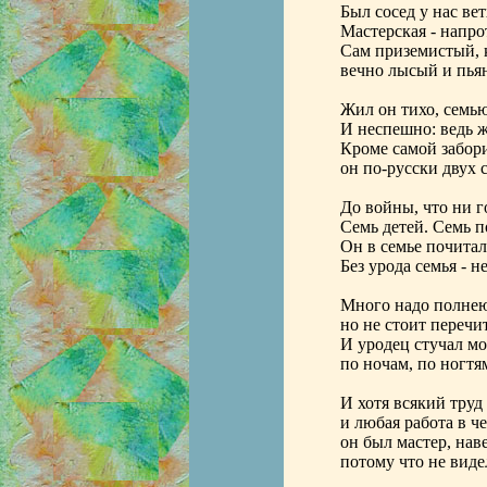
Был сосед у нас ве
Мастерская - напро
Сам приземистый, 
вечно лысый и пьян
Жил он тихо, семью
И неспешно: ведь ж
Кроме самой забор
он по-русски двух с
До войны, что ни г
Семь детей. Семь п
Он в семье почитал
Без урода семья - не
Много надо полне
но не стоит перечи
И уродец стучал м
по ночам, по ногтям
И хотя всякий труд
и любая работа в че
он был мастер, наве
потому что не виде