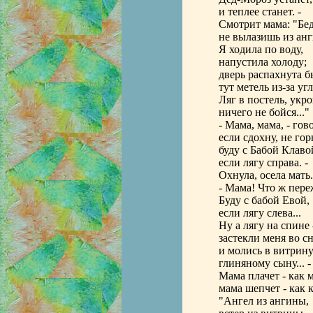
и теплее станет. -
Смотрит мама: "Бе
не вылазишь из анг
Я ходила по воду,
напустила холоду;
дверь распахнута б
тут метель из-за угла
Ляг в постель, укро
ничего не бойся..."
- Мама, мама, - гов
если сдохну, не го
буду с Бабой Клаво
если лягу справа. -
Охнула, осела мать.
- Мама! Что ж пере
Буду с бабой Евой,
если лягу слева...
Ну а лягу на спине 
застекли меня во с
и молись в витрин
глиняному сыну... -
Мама плачет - как 
мама шепчет - как 
"Ангел из ангины,