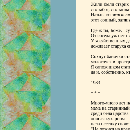
Жили-были старик 
сто забот, сто запла
Называют
жистянк
этот сонный, затян
Где ж ты, Боже, - с
От соседа уж нет н
У хозяйственных д
доживает старуха е
Сохнут баночки ста
молоточек в простра
Я сапожником стат
да и, собственно, к
1983
* * *
Много-много лет н
мама на старинный
среди бела царства
опосля кухарства
пела песенку свою:
"Не ложися на краю