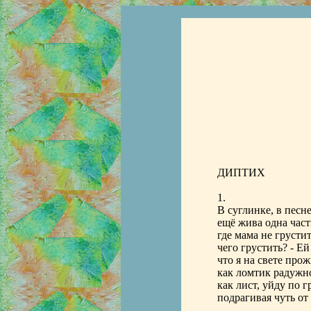
ДИПТИХ
1.
В суглинке, в песн
ещё жива одна част
где мама не грустит
чего грустить? - Ей
что я на свете прож
как ломтик радужно
как лист, уйду по гр
подрагивая чуть от 