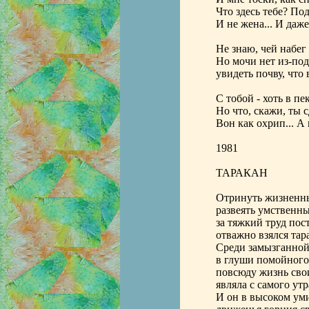
Что здесь тебе? Под
И не жена... И даже
Не знаю, чей набег 
Но мочи нет из-под
увидеть почву, что 
С тобой - хоть в пе
Но что, скажи, ты 
Вон как охрип... А
1981
ТАРАКАН
Отринуть жизненн
развеять умственн
за тяжкий труд пос
отважно взялся тар
Среди замызганной
в глуши помойного 
повсюду жизнь сво
являла с самого утр
И он в высоком ум