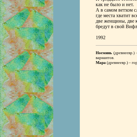
как не было и нет.
А в самом ветхом с
где места хватит вс
две женщины, две 
бредут в свой Вифл
1992
Ноеминь
(древнеевр.) 
вариантов.
Мара
(древнеевр.) – го