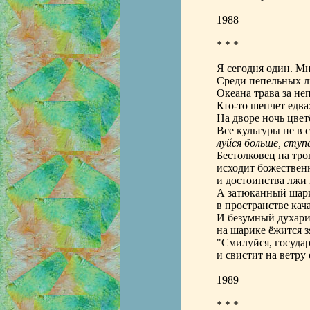
1988
* * *
Я сегодня один. Мн
Среди пепельных ль
Океана трава за н
Кто-то шепчет едва
На дворе ночь цветё
Все культуры не в 
луйся больше, ступа
Бестолковец на тро
исходит божествен
и достоинства лжи 
А затюканный шар
в пространстве кача
И безумный духар
на шарике ёжится з
"Смилуйся, государ
и свистит на ветру 
1989
* * *