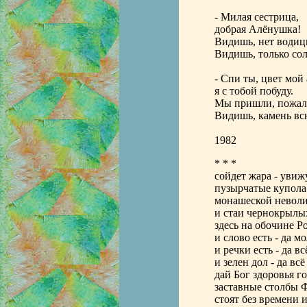
- Милая сестрица,
добрая Алёнушка!
Видишь, нет водицы
Видишь, только сол
- Спи ты, цвет мой
я с тобой побуду.
Мы пришли, пожал
Видишь, камень всю
1982
* * *
сойдет жара - увиж
пузырчатые купола
монашеской невол
и стаи чернокрылы
здесь на обочине Р
и слово есть - да м
и речки есть - да в
и зелен дол - да всё
дай Бог здоровья г
заставные столбы 
стоят без времени и