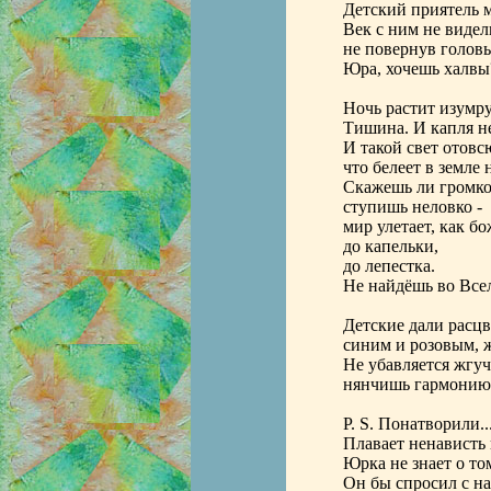
Детский приятель м
Век с ним не видел
не повернув головы
Юра, хочешь халвы
Ночь растит изумру
Тишина. И капля не
И такой свет отовс
что белеет в земле 
Скажешь ли громко
ступишь неловко -
мир улетает, как бо
до капельки,
до лепестка.
Не найдёшь во Всел
Детские дали расцв
синим и розовым, 
Не убавляется жгуч
нянчишь гармонию 
P. S. Понатворили..
Плавает ненависть 
Юрка не знает о то
Он бы спросил с на