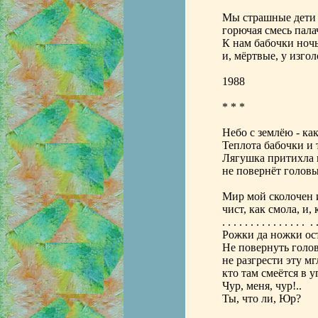
Мы страшные дети 
горючая смесь палач
К нам бабочки ночь
и, мёртвые, у изгол
1988
* * *
Небо с землёю - как
Теплота бабочки и 
Лягушка притихла н
не повернёт головы
Мир мой сколочен и
чист, как смола, и, 
. . . . . . . . . . . . . . . . .
Рожки да ножки ост
Не повернуть голо
не разгрести эту мг
кто там смеётся в у
Чур, меня, чур!..
Ты, что ли, Юр?