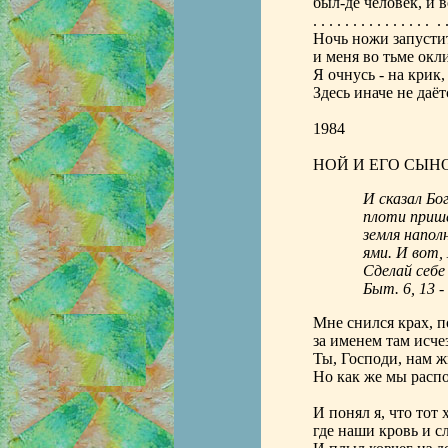
был-де человек, и в
. . . . . . . . . . . . . . . . .
Ночь ножи запустит
и меня во тьме окли
Я очнусь - на крик, 
Здесь иначе не даёт
1984
НОЙ И ЕГО СЫН
И сказал Бо
плоти прише
земля напол
ями. И вот,
Сделай себе 
Быт. 6, 13 -
Мне снился крах, п
за именем там исче
Ты, Господи, нам ж
Но как же мы расп
И понял я, что тот 
где наши кровь и с