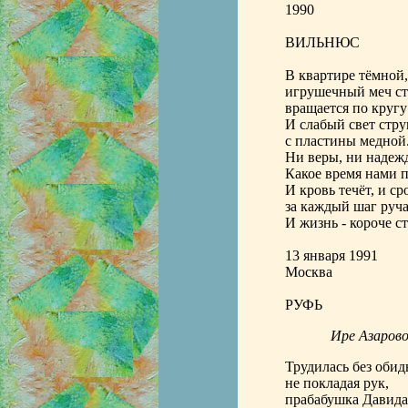
1990
ВИЛЬНЮС
В квартире тёмной,
игрушечный меч ст
вращается по кругу
И слабый свет стру
с пластины медной.
Ни веры, ни надежд
Какое время нами п
И кровь течёт, и ср
за каждый шаг руча
И жизнь - короче с
13 января 1991
Москва
РУФЬ
Ире Азаров
Трудилась без обид
не покладая рук,
прабабушка Давида