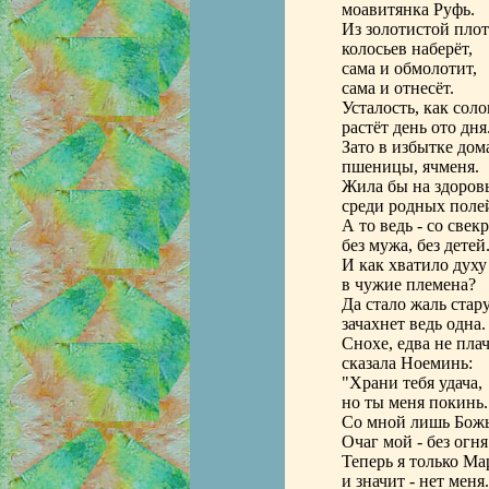
моавитянка Руфь.
Из золотистой пло
колосьев наберёт,
сама и обмолотит,
сама и отнесёт.
Усталость, как соло
растёт день ото дня
Зато в избытке дом
пшеницы, ячменя.
Жила бы на здоров
среди родных полей
А то ведь - со свек
без мужа, без детей
И как хватило духу 
в чужие племена?
Да стало жаль стару
зачахнет ведь одна.
Снохе, едва не плач
сказала Ноеминь:
"Храни тебя удача,
но ты меня покинь.
Со мной лишь Божь
Очаг мой - без огня
Теперь я только Ма
и значит - нет меня.