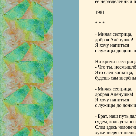
её неразделённый 
1981
* * *
- Милая сестрица,
добрая Алёнушка!
Я хочу напиться
с лужицы до доныш
Но кричит сестрица
- Что ты, несмышл
Это след копытца,
будешь сам зверён
- Милая сестрица,
добрая Алёнушка!
Я хочу напиться
с лужицы до доныш
- Брат, наш путь да
сядем, коль устанеш
След здесь человеч
хуже зверя станешь