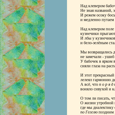
Над клевером бабоч
Не зная названий, 
И режем осоку бос
и медленно путаем
Над клевером поле 
кузнечики прыгают 
И лбы у кузнечиков
и бело-зелёным ста
Мы возвращались до
не замечали - ушиб
У бабочек в ярком
сияли глаза на рас
И этот прекрасный 
лелеял гармонию де
А всё, что
п о р я д 
воняло сивухой и к
О том ли писать, ч
О жизни утробной 
где мы диалектику
по Гегелю
поздним 