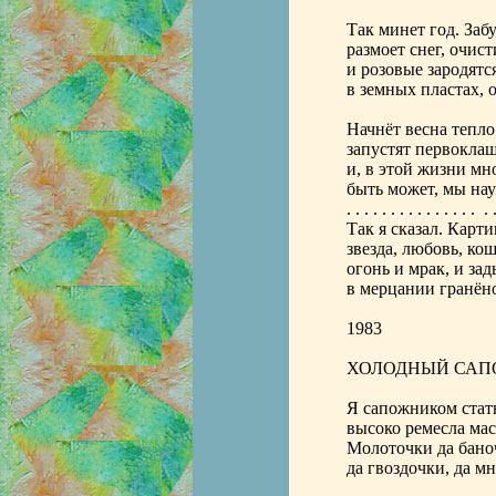
Так минет год. Забу
размоет снег, очист
и розовые зародятс
в земных пластах, 
Начнёт весна тепло 
запустят первоклаш
и, в этой жизни мн
быть может, мы на
. . . . . . . . . . . . . . . . .
Так я сказал. Карт
звезда, любовь, ко
огонь и мрак, и за
в мерцании гранёно
1983
ХОЛОДНЫЙ СА
Я сапожником стать
высоко ремесла мас
Молоточки да бано
да гвоздочки, да мн