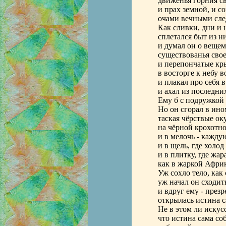
движенья горния с
и прах земной, и со
очами вечными сле
Как сливки, дни и 
сплетался быт из н
и думал он о веще
существованья сво
и перепончатые кр
в восторге к небу в
и плакал про себя в
и ахал из последних
Ему б с подружкой -
Но он сгорал в ино
таская чёрствые ок
на чёрной крохотн
и в мелочь - каждую
и в щель, где холод
и в плитку, где жара
как в жаркой Африк
Уж сохло тело, как 
уж начал он сходить
и вдруг ему - презр
открылась истина с
Не в этом ли искусс
что истина сама со