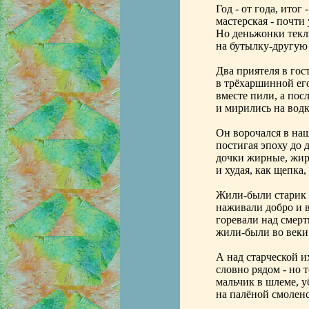
Год - от года, итог -
мастерская - почти 
Но деньжонки текли
на бутылку-другую 
Два приятеля в гос
в трёхаршинной его
вместе пили, а посл
и мирились на водк
Он ворочался в наш
постигая эпоху до д
дочки жирные, жи
и худая, как щепка,
Жили-были старик 
наживали добро и в
горевали над смерт
жили-были во веки 
А над старческой и
словно рядом - но т
мальчик в шлеме, 
на палёной смоленс