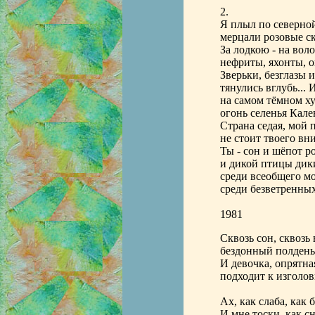
2.
Я плыл по северной
мерцали розовые с
За лодкою - на воло
нефриты, яхонты, о
Зверьки, безглазы 
тянулись вглубь... 
на самом тёмном ху
огонь селенья Калев
Страна седая, мой
не стоит твоего вн
Ты - сон и шёпот р
и дикой птицы дик
среди всеобщего мо
среди безветренных
1981
Сквозь сон, сквозь 
бездонный полдень 
И девочка, опрятная
подходит к изголов
Ах, как слаба, как
И мне тоски, как сн