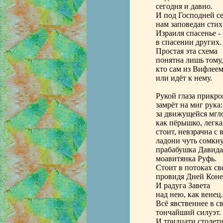
сегодня и давно.
И под Господней с
нам заповедан стих
Израиля спасенье -
в спасении других.
Простая эта схема
понятна лишь тому,
кто сам из Вифлеем
или идёт к нему.
Рукой глаза прикро
замрёт на миг рука:
за движущейся мгл
как пёрышко, легка
стоит, невзрачна с 
ладони чуть сомкну
прабабушка Давида
моавитянка Руфь.
Стоит в потоках св
провидя Дней Коне
И радуга Завета
над нею, как венец.
Всё явственнее в с
тончайший силуэт.
И тридцати столети