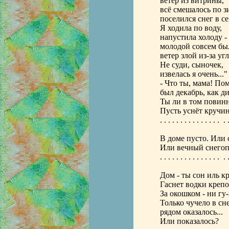
ветер из витрины,
всё смешалось по з
поселился снег в се
Я ходила по воду,
напустила холоду -
молодой совсем бы
ветер злой из-за угла
Не суди, сыночек,
извелась я очень..."
- Что ты, мама! По
был декабрь, как ди
Ты ли в том повин
Пусть уснёт кручина
. . . . . . . . . . . . . . . . .
В доме пусто. Или 
Или вечный снегоп
. . . . . . . . . . . . . . . . .
Дом - ты сон иль к
Гаснет водки крепо
За окошком - ни гу-
Только чучело в сн
рядом оказалось...
Или показалось?