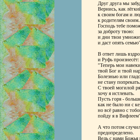
Друг друга мы забу
Вернись, как лёгки
к своим богам и лю
к родителям своим.
Господь тебе помо
за доброту твою:
и дни твои умножи
и даст опять семью"
В ответ лишь вздро
и Руфь произнесёт:
"Теперь мои навек
твой Бог и твой на
Болезнью или глад
не стану попрекать
С твоей могилой р
хочу я истлевать.
Пусть горя - больше
как не было ни с ке
но всё равно с тоб
пойду я в Вифлеем"
А что потом случил
предопределено.
Ведь с нами Божья 