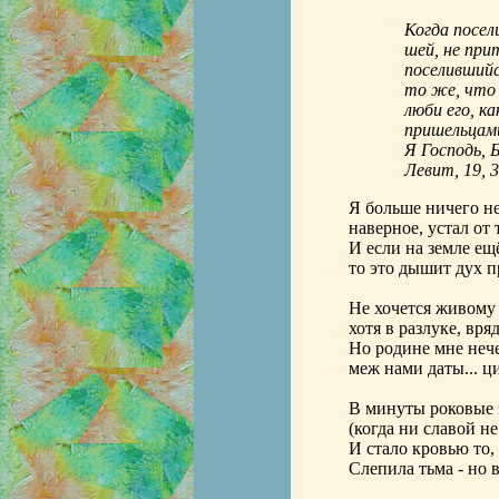
Когда посел
шей, не при
поселившийся
то же, что
люби его, ка
пришельцами
Я Господь, Б
Левит, 19, 3
Я больше ничего н
наверное, устал от 
И если на земле ещ
то это дышит дух п
Не хочется живому 
хотя в разлуке, вря
Но родине мне нече
меж нами даты... ци
В минуты роковые 
(когда ни славой не
И стало кровью то,
Слепила тьма - но в