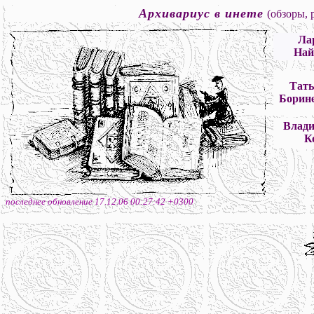
Архивариус в инете
(
обзоры, 
Ла
Най
Тат
Борин
Влад
К
последнее обновление
17.12.06 00:27:42 +0300