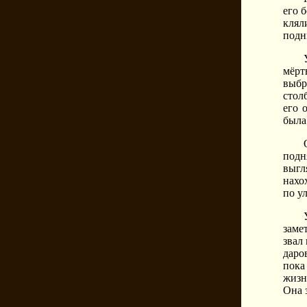
его 
клял
подн
мёрт
выбр
стол
его 
была
подн
выгл
нахо
по у
заме
звал
даро
пока
жизн
Она 