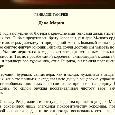
ГЕННАДИЙ ГАНИЧЕВ
Дева Мария
В год выступления Лютера с крамольными тезисами двадцатиле
их фон О. был представлен брату королевы, рыцарю М-ского орд
ителю веры, далекому от придворной жизни. Бывалый вояка оц
ко сбитую фигуру юноши: Генриха сочли достойным умереть во
. Умение держаться в седле оказалось единственным испыта
жности. Так по просьбе самой королевы, снизошедшей к ходатай
а и придворного художника, отца Генриха, он принял посвящен
ри.
Германия бурлила, святая вера, как никогда, нуждалась в защи
их, ясно это понимая, вкладывал всю душу в рыцарские упражне
столюбивых помыслах он если и не привозил на родину 
одень, то силой оружия восстанавливал чистоту веры вн
ны.
К началу Реформации институт рыцарства пришел в упадок, М-
н сохранился лишь благодаря покровительству королевы, пр
рой основали орден и не единожды воспевались его рыцар