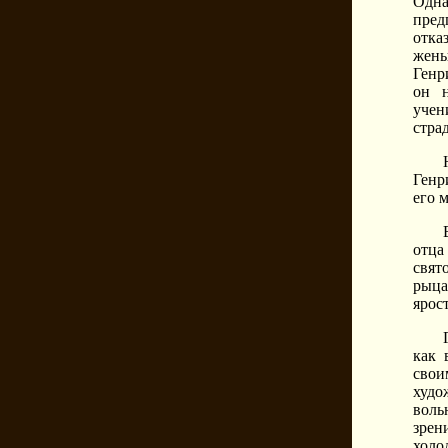
Одн
пред
отка
жены
Генр
он н
учен
стра
Генр
его 
отца
свят
рыца
ярос
как 
свои
худо
воль
зрен
холо