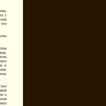
ома,
з: у
ялом
 что
отна
олны
ждь.
возь
ошел
е, в
нем,
атье
гнал
зкой
ли о
еном
ывал