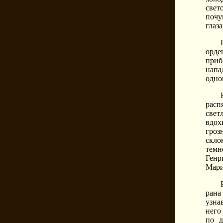
свет
почу
глаз
орде
приб
напа
одно
расп
свет
вдох
гроз
скло
темн
Генр
Мари
рана
узна
него
по д