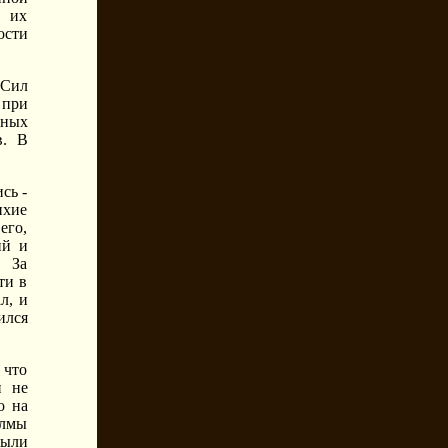
е их
ости
 Сил
 при
чных
в. В
сь -
ихие
его,
ий и
. За
ти в
л, и
ился
 что
и не
о на
алмы
выли