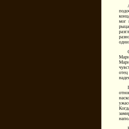
подо
конц
мог 
рыца
разг
разн
одни
Мари
Мари
чувс
отец
надея
отно
наск
ужас
Когд
зами
напо