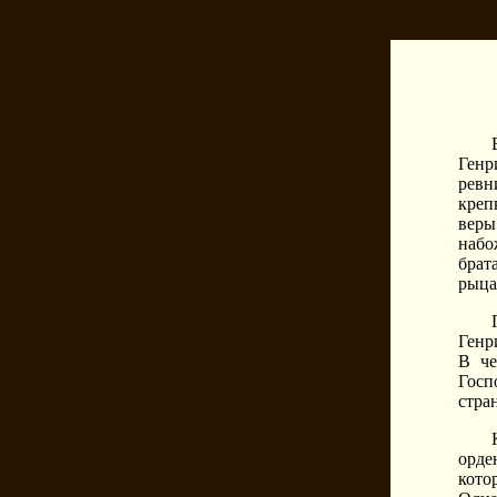
Генр
ревн
креп
веры
набо
брат
рыца
Генр
В че
Госп
стра
орде
кото