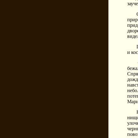
зауч
прир
прид
двор
видел
и ко
бежа
Спря
дожд
навс
небо
поте
Мари
нищи
улоч
черн
пово