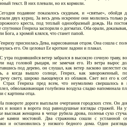
енный текст. В них плевали, но их кормили.
Сегодня подаяние показалось скудным, и «святые», обойдя д
езали двух куриц. За весь день искренне они молились только ра
орожного креста, под теплый однообразный дождь. На посто
е спутники Генриха заспорили о догматах. Оба орали, доказывая,
и Бога, а хромой клялся, что станет папой.
Генриху приснилась Дева, нарисованная отцом. Она сошла с пол
снулась его. Он целовал Ее кроткие ладони и плакал.
С утра поднявшийся ветер забрался в высокую сочную траву, в
ли над головой рыцаря, не замечая его. Из ветра вырос до
тавшись под дерево, он слушал, как ветер ласково шелестит ск
ь, а когда вышло солнце, Генрих, как завороженный, п
тречу свету, широко льющемуся из облаков. Свет вел его к себ
. Страх Генриха пред всем, что неумолимо свершалось в 
плел, обволакивающая голубизна воздуха сладко напоминала пл
и с картины отца.
На повороте дороги выплыли очертания городских стен. Он до
х и вошел в ворота под равнодушные взгляды стражей. На у
ке высокая женщина в чепце рубила дрова, поленья сухо стуча
ые камни мостовой. Два стражника сошли с устланной с
зки и остановились у низкого бедного дома. Один разгляд