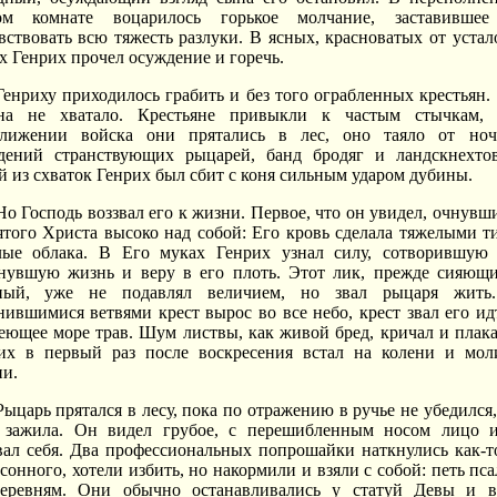
ом комнате воцарилось горькое молчание, заставивше
вствовать всю тяжесть разлуки. В ясных, красноватых от устал
ах Генрих прочел осуждение и горечь.
Генриху приходилось грабить и без того ограбленных крестьян.
на не хватало. Крестьяне привыкли к частым стычкам,
лижении войска они прятались в лес, оно таяло от но
дений странствующих рыцарей, банд бродяг и ландскнехто
й из схваток Генрих был сбит с коня сильным ударом дубины.
Но Господь воззвал его к жизни. Первое, что он увидел, очнувши
ятого Христа высоко над собой: Его кровь сделала тяжелыми т
лые облака. В Его муках Генрих узнал силу, сотворившую 
нувшую жизнь и веру в его плоть. Этот лик, прежде сияющ
ный, уже не подавлял величием, но звал рыцаря жить
нившимися ветвями крест вырос во все небо, крест звал его ид
еющее море трав. Шум листвы, как живой бред, кричал и плака
их в первый раз после воскресения встал на колени и мол
и.
Рыцарь прятался в лесу, пока по отражению в ручье не убедился,
 зажила. Он видел грубое, с перешибленным носом лицо 
вал себя. Два профессиональных попрошайки наткнулись как-т
 сонного, хотели избить, но накормили и взяли с собой: петь пс
еревням. Они обычно останавливались у статуй Девы и 