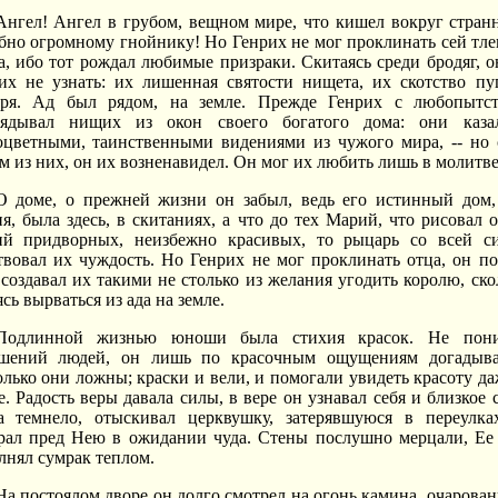
Ангел! Ангел в грубом, вещном мире, что кишел вокруг стран
бно огромному гнойнику! Но Генрих не мог проклинать сей тле
а, ибо тот рождал любимые призраки. Скитаясь среди бродяг, о
их не узнать: их лишенная святости нищета, их скотство пу
ря. Ад был рядом, на земле. Прежде Генрих с любопытс
лядывал нищих из окон своего богатого дома: они каза
оцветными, таинственными видениями из чужого мира, -- но 
м из них, он их возненавидел. Он мог их любить лишь в молитве
О доме, о прежней жизни он забыл, ведь его истинный дом,
я, была здесь, в скитаниях, а что до тех Марий, что рисовал о
й придворных, неизбежно красивых, то рыцарь со всей с
твовал их чуждость. Но Генрих не мог проклинать отца, он по
 создавал их такими не столько из желания угодить королю, ско
сь вырваться из ада на земле.
Подлинной жизнью юноши была стихия красок. Не пон
шений людей, он лишь по красочным ощущениям догадыва
олько они ложны; краски и вели, и помогали увидеть красоту да
е. Радость веры давала силы, в вере он узнавал себя и близкое с
а темнело, отыскивал церквушку, затерявшуюся в переулка
рал пред Нею в ожидании чуда. Стены послушно мерцали, Ее
лнял сумрак теплом.
На постоялом дворе он долго смотрел на огонь камина, очарова