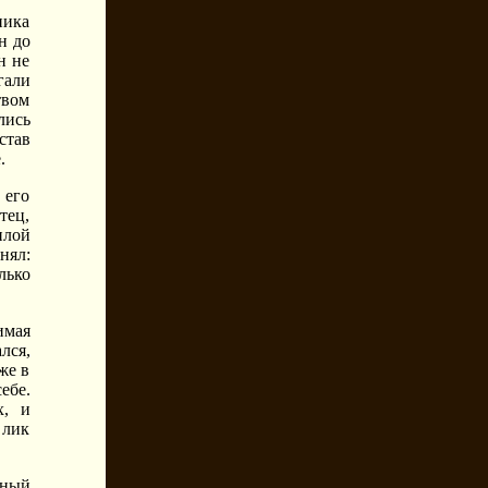
ника
н до
н не
гали
твом
лись
став
.
 его
тец,
илой
нял:
лько
имая
лся,
же в
ебе.
х, и
 лик
нный