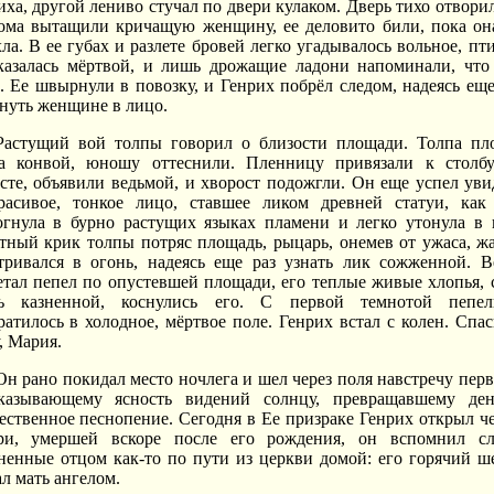
иха, другой лениво стучал по двери кулаком. Дверь тихо отворил
ома вытащили кричащую женщину, ее деловито били, пока он
хла. В ее губах и разлете бровей легко угадывалось вольное, пти
казалась мёртвой, и лишь дрожащие ладони напоминали, что
. Ее швырнули в повозку, и Генрих побрёл следом, надеясь еще
януть женщине в лицо.
Растущий вой толпы говорил о близости площади. Толпа пл
а конвой, юношу оттеснили. Пленницу привязали к столб
сте, объявили ведьмой, и хворост подожгли. Он еще успел уви
расивое, тонкое лицо, ставшее ликом древней статуи, как
огнула в бурно растущих языках пламени и легко утонула в 
тный крик толпы потряс площадь, рыцарь, онемев от ужаса, ж
тривался в огонь, надеясь еще раз узнать лик сожженной. В
етал пепел по опустевшей площади, его теплые живые хлопья, 
ь казненной, коснулись его. С первой темнотой пепе
ратилось в холодное, мёртвое поле. Генрих встал с колен. Спас
, Мария.
Он рано покидал место ночлега и шел через поля навстречу перв
казывающему ясность видений солнцу, превращавшему де
ественное песнопение. Сегодня в Ее призраке Генрих открыл ч
ри, умершей вскоре после его рождения, он вспомнил сл
ненные отцом как-то по пути из церкви домой: его горячий ш
ал мать ангелом.