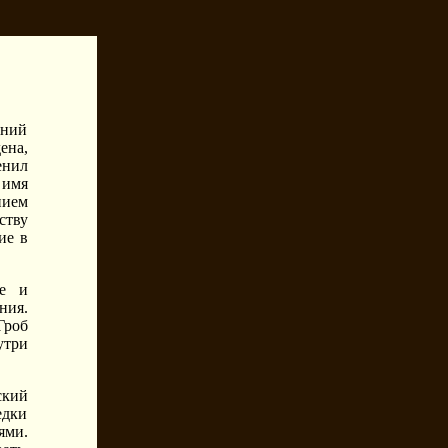
тний
ена,
енил
 имя
нием
ству
ие в
те и
ния.
Гроб
утри
ский
едки
ями.