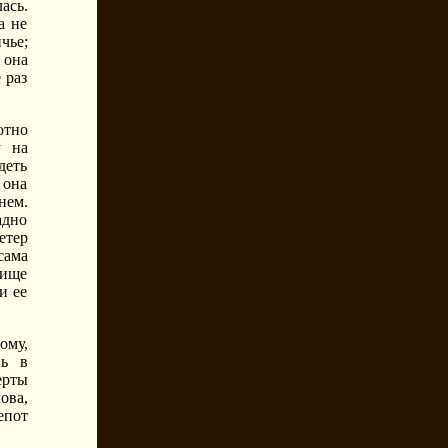
ась.
а не
чье;
 она
 раз
отно
у на
деть
 она
нем.
адно
етер
сама
лище
и ее
ому,
нь в
ерты
ова,
епот