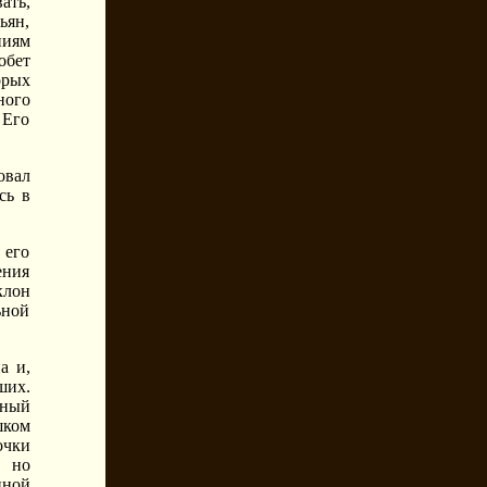
ть,
ьян,
ниям
обет
орых
ного
 Его
овал
сь в
 его
ения
клон
ьной
а и,
ших.
рный
шком
очки
, но
нной