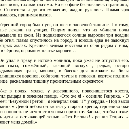
большими, тихими глазами. На его фоне бесновались странники,
и Спасителя и до изнеможения, жадно ругались. Пламя яро
ималось, принимая вызов.
Утренний город был пуст, он шел в зловещей тишине. По тому,
вые лежали на улицах, Генрих понял, что их убивали ноч
асывали из окон. Из поднявшегося солнца выросли три всадни
бе огня, пламя опустилось на город, и юноша едва не задохнул
острых жалах. Красивая ведьма восстала из огня рядом с ним,
 в чёрном, огромном платье королевы.
Он упал в траву и истово молился, пока ужас не отпустил его
ял глаза; сожжённый, тлеющий воздух , редкая, остор
ядывающая трава, монахи, в блеске дня похожие на боль
хлившихся воронов, собирали трупы в повозки, кортеж подним
лице, раскалывая тишину пронзительным скрежетом.
Уже в полях, молясь у деревянного, покосившегося креста
тил рыцаря в зеленом плаще. «Это же я! - осенило Генриха. - Э
 меч "Безумной Гретой", я начертал знак "Г" у сердца.» Под высо
ванным Девой небом он застыл у старого креста, терпеливо ожи
 его юность не исчезнет в ясном горизонте. Застыл, чтобы позже
ь идти за остывающей тенью. «Это Ее знак! - решил Генрих. -
зовет меня домой.»