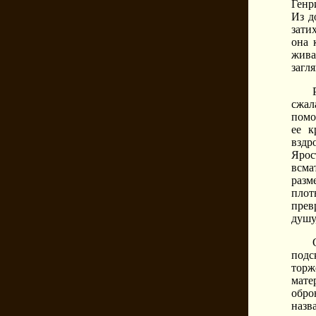
Генр
Из д
зати
она 
жива
загл
сжал
помо
ее к
вздр
Ярос
всма
разм
плот
прев
душу
подс
торж
мате
обро
назв