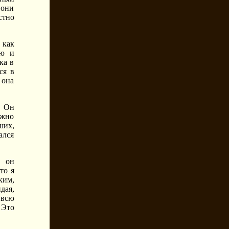
 они
стно
 как
ью и
ка в
ся в
 она
. Он
ожно
ших,
ался
, он
то я
ким,
дая,
 всю
 Это