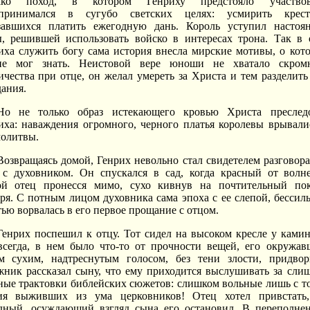
ако поход, в котором Генриху предстояло участвова
принимался в сугубо светских целях: усмирить крест
завшихся платить ежегодную дань. Король уступил настоя
, решившей использовать войско в интересах трона. Так в 
иха служить богу сама история внесла мирские мотивы, о кот
е мог знать. Неистовой вере юноши не хватало скром
ичества при отце, он желал умереть за Христа и тем разделить
дания.
Но не только образ истекающего кровью Христа преслед
иха: наваждения огромного, черного платья королевы врывали
молитвы.
Возвращаясь домой, Генрих невольно стал свидетелем разговора
 с духовником. Он спускался в сад, когда красный от волн
ой отец пронесся мимо, сухо кивнув на почтительный по
ря. С потным лицом духовника сама эпоха с ее слепой, бессил
тью ворвалась в его первое прощание с отцом.
Генрих поспешил к отцу. Тот сидел на высоком кресле у камин
всегда, в нем было что-то от прочности вещей, его окружав
м сухим, надтреснутым голосом, без тени злости, придво
жник рассказал сыну, что ему приходится выслушивать за сли
ные трактовки библейских сюжетов: слишком вольные лишь с т
ия выживших из ума церковников! Отец хотел привстать
дный, осуждающий взгляд сына его остановил. В переполне