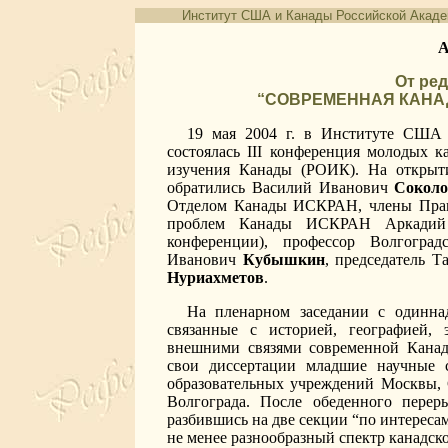
Институт США и Канады Российской Акад
А
От ре
“СОВРЕМЕННАЯ КАНА
19 мая 2004 г. в Институте США
состоялась III конференция молодых к
изучения Канады (РОИК). На открыт
обратились Василий Иванович
Соколо
Отделом Канады ИСКРАН, члены Прав
проблем Канады ИСКРАН Аркадий
конференции), профессор Волгоград
Иванович
Кубышкин
, председатель 
Нуриахметов
.
На пленарном заседании с одинна
связанные с историей, географией, 
внешними связями современной Канад
свои диссертации младшие научные 
образовательных учреждений Москвы, С
Волгограда. После обеденного перер
разбившись на две секции “по интереса
не менее разнообразный спектр канадск