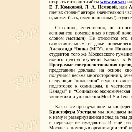
открыть интернет-сайты
www.racs.ru
и
Е. Г. Комковой, Л. А. Немовой,
или
А
плечах стояли” авторы значительной час
и, может быть, именно поэтому!) студен
Сказанное, естественно, не отно
аспирантов, помещённых в первой полов
словом
плагиат
). Не относится это,
самостоятельным и даже полемичес
Александр Чонка
(МГУ), или
Никит
студентов того же Московского гумани
нового центра изучения Канады в Р
Программе совершенствования препо
представили доклады на основе сво
получился весьма многосторонний, оче
следующие “поколения” студентов могл
подготовке к семинарам, в частност
Канады” и “Социально-экономическая 
экономики и управления МосГУ и Геогр
Как и все прозвучавшие на конфере
Кристофера Уэстдала
мы помещаем на
к нему и развернувшейся вслед за тем д
в переводе не нуждаются. И ещё раз
Москве за помощь в организации этой 