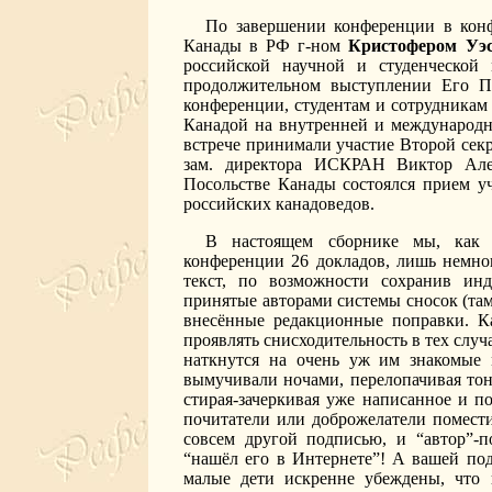
По завершении конференции в конф
Канады в РФ г-ном
Кристофером Уэ
российской научной и студенческой
продолжительном выступлении Его Пр
конференции, студентам и сотрудника
Канадой на внутренней и международн
встрече принимали участие Второй сек
зам. директора ИСКРАН Виктор Ал
Посольстве Канады состоялся прием у
российских канадоведов.
В настоящем сборнике мы, как 
конференции 26 докладов, лишь немног
текст, по возможности сохранив ин
принятые авторами системы сносок (та
внесённые редакционные поправки. 
проявлять снисходительность в тех случа
наткнутся на очень уж им знакомые
вымучивали ночами, перелопачивая тон
стирая-зачеркивая уже написанное и 
почитатели или доброжелатели помести
совсем другой подписью, и “автор”-
“нашёл его в Интернете”! А вашей под
малые дети искренне убеждены, что к