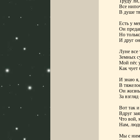
Труду ли,
Все нипоч
В душе тв
Есть у ме
Он преда
Но только
И друг о
Луне все 
Земных су
Мой пёс 
Как чует 
И знаю я,
В тяжелое
Он жизнь
За взгляд
Вот так и
Вдруг зая
Что вой, 
Нам, людя
Мы с ним