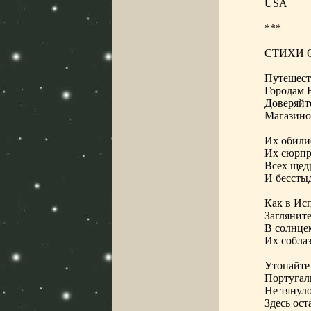
USA
***
СТИХИ 
Путешест
Городам 
Доверяйте
Магазино
Их обилие
Их сюрпр
Всех щед
И бессты
Как в Ис
Заглянит
В солнце
Их собла
Утопайте 
Португал
Не тянул
Здесь ост