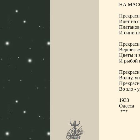
НА МАС
Прекрасн
Идет на 
Платанов 
И сини по
Прекрасн
Вершит ж
Цветы и з
И рыбой 
Прекрасна
Волну, у
Прекрасна
Во зло - 
1933
Одесса
***