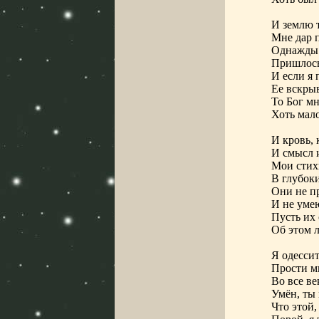
И землю т
Мне дар 
Однажды 
Пришлось,
И если я 
Ее вскрыв
То Бог мн
Хоть мал
И кровь,
И смысл и
Мои стих
В глубоки
Они не п
И не умею
Пусть их 
Об этом л
Я одессит
Прости мн
Во все ве
Умён, ты 
Что этой,