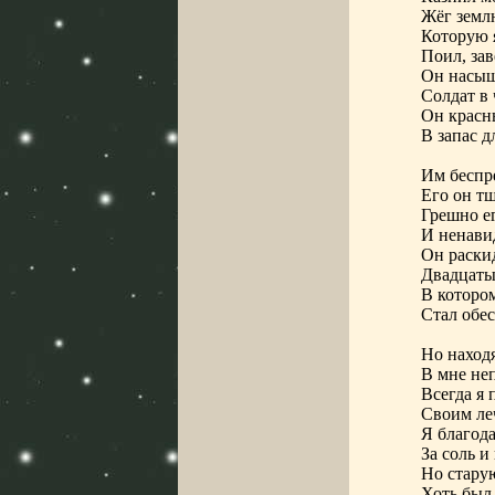
Жёг земл
Которую я
Поил, за
Он насыщ
Солдат в
Он красн
В запас д
Им беспре
Его он тщ
Грешно ег
И ненави
Он раскид
Двадцаты
В котором
Стал обес
Но находя
В мне не
Всегда я 
Своим ле
Я благода
За соль и
Но стару
Хоть был 