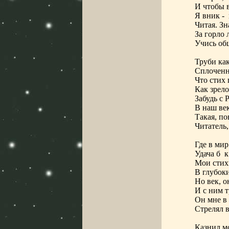
И чтобы 
Я вник -
Читая. Зн
За горло 
Учись об
Труби как
Сплоченн
Что стих 
Как зрел
Забудь с 
В наш ве
Такая, п
Читатель,
Где в мир
Удача б
к
Мои стих
В глубоки
Но век, о
И с ним т
Он мне в 
Стрелял в
Казнил мо