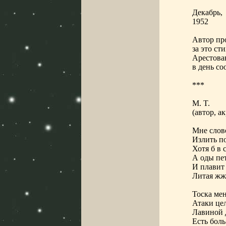
Декабрь,
1952
Автор пр
за это ст
Арестован
в день со
***
M. T.
(автор, а
Мне слов
Излить п
Хотя б в
А оды пет
И плавит
Литая жж
Тоска мен
Атаки цел
Лавиной 
Есть боль