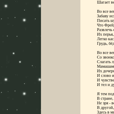
Шагает ве
Во все ве
Забаву ис
Писать ш
Что Фрейд
Развлечь 
Их перья,
Легко кас
Грудь, бё
Во все ве
Со звонко
Слагать 
Мамашам 
Их дочер
И слово и
И чувств
И тел и д
Я тем под
В стране,
Не зря - 
В другой,
Здесь в м