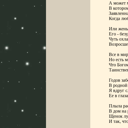
А может м
В котором
Заявленна
Когда лю
Или жены 
Его - без
Чуть охл
Возросше
Все в мир
Но есть 
Что Бого
Таинстве
Годов заб
В родной
Я вдруг 
Ее в глаз
Плыла рас
В дом на 
Щенок лу
И так, чт