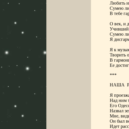
Любить и 
Сумею л
В тебе г
О век, и 
Учивший 
Сумею ли
Я дисгар
Я к музык
Творить о
В гармон
Ее достиг
***
НАША
Я проезж
Над ним т
Его Одес
Назвал зе
Мне, вид
Он был в
Идет расс