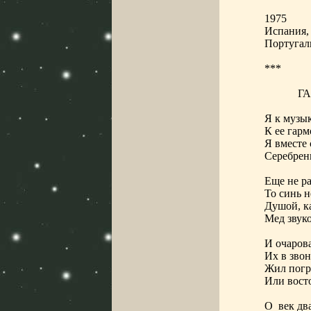
1975
Испания,
Португал
***
Г
Я к музык
К ее гар
Я вместе 
Серебрен
Еще не ра
То синь н
Душой, к
Мед звуко
И очаров
Их в зво
Жил погр
Или вост
О
век дв