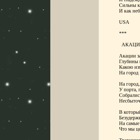
Сильны к
И как не
USA
***
АКАЦИ
Акации з
Глубины
Какою из
На город
На город
У порта, 
Собралис
Несбыточ
В которы
Безудерж
На самые
Что мы це