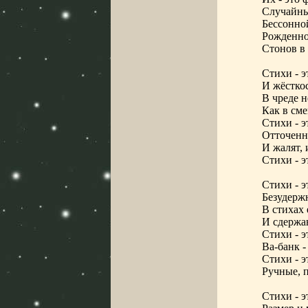
Случайны
Бессонно
Рожденно
Стонов в
Стихи - э
И жёсткос
В чреде 
Как в сме
Стихи - э
Отточенн
И жалят, 
Стихи - э
Стихи - э
Безудержн
В стихах 
И сдержан
Стихи - э
Ва-банк -
Стихи - э
Ручные, 
Стихи - э