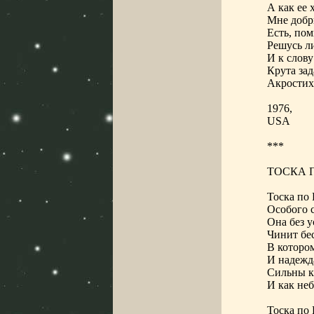
А как ее 
Мне добр
Есть, пом
Решусь ли
И к слову
Крута зад
Акростих
1976,
USА
***
ТОСКА 
Тоска по
Особого 
Она без 
Чинит бе
В которо
И надежд
Сильны к
И как не
Тоска по