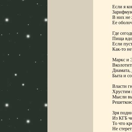
Если я ко
Зарифмую
В них не
Ее оболо
Где сегод
Пища вд
Если пус
Как-то не
Маркс и Э
Вколотить
Диамата, 
Быта и со
Власти г
Хрустим 
Мысли вы
Решеткою
Зря подн
Из КГБ ч
То что к
Не стерет