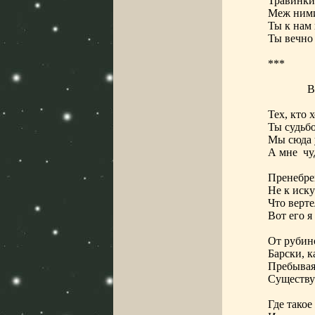
Травинки
Меж ними
Ты к нам 
Ты вечно 
***
Тех, кто 
Ты судьбо
Мы сюда 
А мне
чу
Пренебре
Не к иску
Что верте
Вот его я
От рубин
Барски, к
Пребывая 
Существу
Где такое