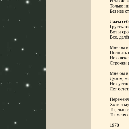
И такие ж
Только ни
Без нее с
Лжем себе
Грусть-то
Вот и сро
Все, далё
Мне бы в 
Полнить 
Не о век
Строчки 
Мне бы в 
Духом, мо
Не суетн
Лет остат
Переменч
Хоть и м
Ты, чью с
Ты меня 
1978