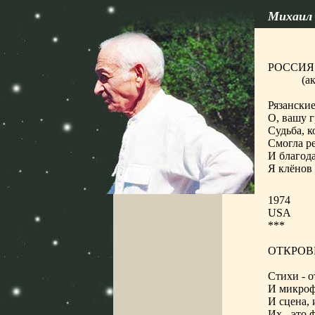
Михаил 
РОССИЯ
(а
Рязански
О, вашу г
Судьба, к
Смогла ре
И благод
Я клёнов 
1974
USA
***
ОТКРОВ
Стихи - о
И микроф
И сцена, 
Их - это 