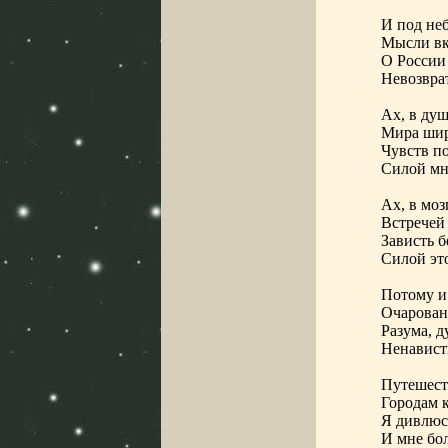
И под не
Мысли вк
О России 
Невозврат
Ах, в ду
Мира шир
Чувств п
Силой мн
Ах, в мо
Встречей
Зависть б
Силой эт
Потому и
Очарован
Разума, 
Ненавист
Путешест
Городам 
Я дивлюсь
И мне бол