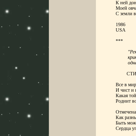
К ней до
Моей овч
С земли 
1986
USA
***
"Ре
кри
одн
СТ
Все в ми
И чист и 
Какая той
Роднит в
Отмечена
Как разн
Быть мож
Сердца у