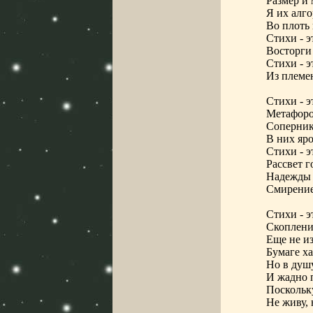
Размер и 
Я их алг
Во плоть
Стихи - э
Восторги 
Стихи - э
Из племе
Стихи - э
Метафоро
Соперник
В них яр
Стихи - э
Рассвет г
Надежды 
Смирение
Стихи - э
Скопление
Еще не и
Бумаге ха
Но в душ
И жадно 
Поскольк
Не живу, 