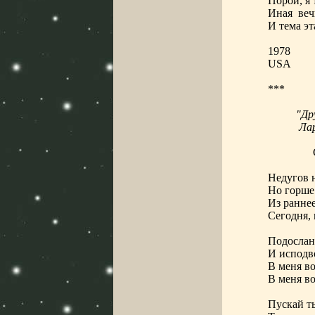
Порой, я 
Иная
веч
И тема эт
1978
USA
***
"Др
Ла
Недугов н
Но горше 
Из раннее
Сегодня, 
Подослан
И исподво
В меня во
В меня во
Пускай т