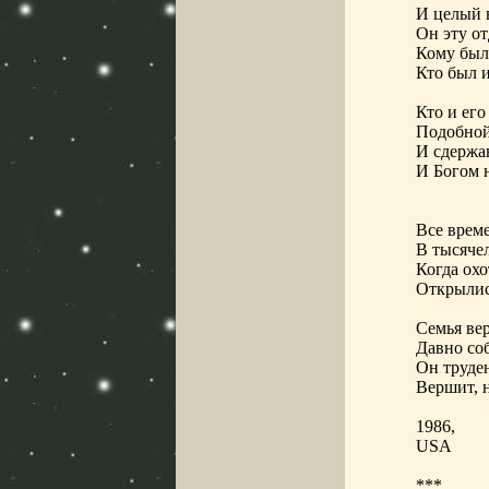
И целый в
Он эту о
Кому был 
Кто был и
Кто и ег
Подобной
И сдержан
И Богом 
Все време
В тысячел
Когда ох
Открылис
Семья вер
Давно соб
Он труден
Вершит, н
1986,
USA
***