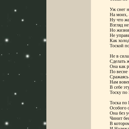
Уж снег н
На моих, 
Ну что же
Взгляд не
Но жизни
Не управи
Как холод
Тоской по
Не в сил
Cделать 
Она как 
По весне 
Сражаясь 
Нам вове
В себе эт
Тоску по 
Тоска по
Особого 
Она без 
Чинит бе
В которо
И Надежда