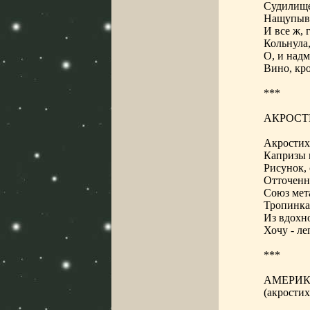
Судилище
Нащупыва
И все ж, 
Кольнула,
О, и надм
Вино, кро
***
АКРОСТ
Акростихи
Капризы к
Рисунок, 
Отточенно
Союз мет
Тропинка 
Из вдохн
Хочу - л
***
АМЕРИ
(акростих