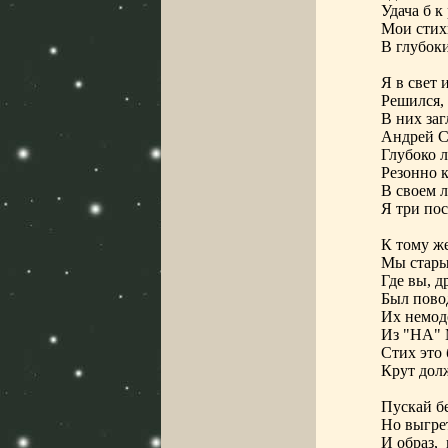
Удача б к
Мои стих
В глубоки
Я в свет
Решился, 
В них заг
Андрей С
Глубоко л
Резонно 
В своем л
Я три пос
К тому ж
Мы стары
Где вы, д
Был повод
Их немод
Из "НА" 
Стих это 
Крут долж
Пускай бе
Но выгре
И образ,