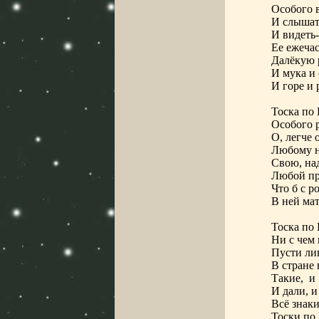
Особого 
И слышать
И видеть-
Ее ежеча
Далёкую 
И мука и 
И горе и 
Тоска по
Особого 
О, легче 
Любому 
Свою, на
Любой пр
Что б с р
В ней мат
Тоска по
Ни с чем 
Пусти ли
В стране
Такие,
и
И дали, и
Всё знаки
Тоски по 