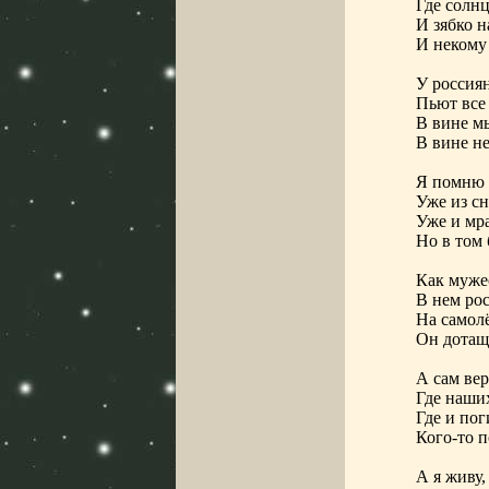
Где солнц
И зябко н
И некому 
У россиян
Пьют все 
В вине м
В вине не
Я помню б
Уже из сн
Уже и мра
Но в том
Как мужес
В нем рос
На самол
Он дотащ
А сам вер
Где наши
Где и пог
Кого-то п
А я живу,