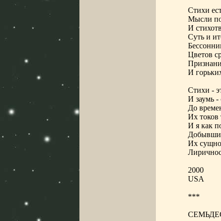
Стихи ест
Мысли по
И стихот
Суть и ит
Бессонниц
Цветов ср
Признани
И горьких
Стихи - э
И заумь -
До време
Их токов 
И я как п
Добывший
Их сущно
Лиричнос
2000
USA
***
СЕМЬДЕ