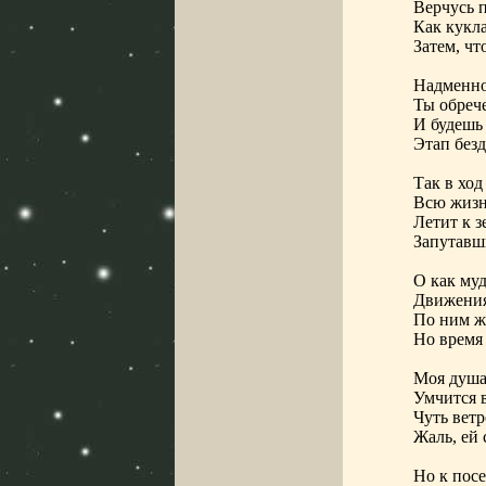
Верчусь 
Как кукла
Затем, чт
Надменно
Ты обрече
И будешь 
Этап безд
Так в ход
Всю жизн
Летит к з
Запутавш
О как му
Движения
По ним ж
Но время 
Моя душа,
Умчится в
Чуть ветр
Жаль, ей 
Но к пос