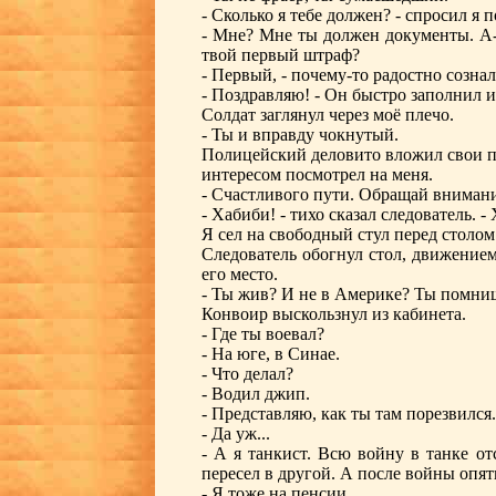
- Сколько я тебе должен? - спросил я 
- Мне? Мне ты должен документы. А-а,
твой первый штраф?
- Первый, - почему-то радостно сознал
- Поздравляю! - Он быстро заполнил и
Солдат заглянул через моё плечо.
- Ты и вправду чокнутый.
Полицейский деловито вложил свои п
интересом посмотрел на меня.
- Счастливого пути. Обращай внимани
- Хабиби! - тихо сказал следователь. 
Я сел на свободный стул перед столом
Следователь обогнул стол, движением
его место.
- Ты жив? И не в Америке? Ты помниш
Конвоир выскользнул из кабинета.
- Где ты воевал?
- На юге, в Синае.
- Что делал?
- Водил джип.
- Представляю, как ты там порезвился.
- Да уж...
- А я танкист. Всю войну в танке от
пересел в другой. А после войны опять
- Я тоже на пенсии.