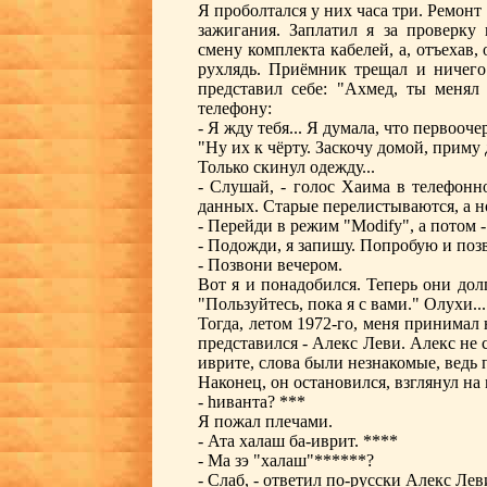
Я проболтался у них часа три. Ремонт
зажигания. Заплатил я за проверку 
смену комплекта кабелей, а, отъехав
рухлядь. Приёмник трещал и ничего 
представил себе: "Ахмед, ты менял
телефону:
- Я жду тебя... Я думала, что первоочер
"Ну их к чёрту. Заскочу домой, приму 
Только скинул одежду...
- Слушай, - голос Хаима в телефонн
данных. Старые перелистываются, а н
- Перейди в режим "Modify", а потом -
- Подожди, я запишу. Попробую и поз
- Позвони вечером.
Вот я и понадобился. Теперь они дол
"Пользуйтесь, пока я с вами." Олухи...
Тогда, летом 1972-го, меня принимал
представился - Алекс Леви. Алекс не с
иврите, слова были незнакомые, ведь п
Наконец, он остановился, взглянул на
- hиванта? ***
Я пожал плечами.
- Ата халаш ба-иврит. ****
- Ма зэ "халаш"******?
- Слаб, - ответил по-русски Алекс Лев