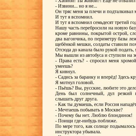
- Хабиби! Ты живой?! Ещё не отвалил
- Извини... но я не...
Он тряс меня за плечи и подталкивал
И тут я вспомнил.
И тут я вспомнил семьдесят третий го
Нашу часть перебросили на новую базу
кроме равнины, покрытой острой, сл
два вагончика, по периметру базы ле
щебёнкой мешки, солдаты ставили пох
Отсюда до канала было рукой подать, 
Мы вышли из автобуса и ступили на 
- Права есть? - спросил меня хромой
умеешь?
Я кивнул.
- Садись за баранку и вперёд! Здесь 
Я мотнул головой.
- Пьёшь? Вы, русские, любите это дело
День был солнечный, дул резкий 
слышать друг друга.
- Как ты думаешь, если Россия нападё
- Мечтаешь побывать в Москве?
- Почему бы нет. Люблю блондинок!
- Поищи где-нибудь поближе.
По мере того, как солнце подымалось
инструктора убывала.