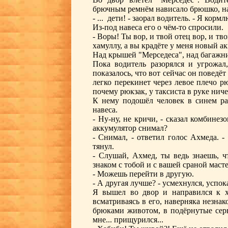
брючным ремнём нависало брюшко, на 
- ... дети! - заорал водитель. - Я кор
Из-под навеса его о чём-то спросили.
- Воры! Ты вор, и твой отец вор, и т
хамуллу, а вы крадёте у меня новый а
Над крышей "Мерседеса", над багажни
Пока водитель разорялся и угрожал,
показалось, что вот сейчас он поведёт
легко перекинет через левое плечо р
почему рюкзак, у таксиста в руке ниче
К нему подошёл человек в синем раб
навеса.
- Ну-ну, не кричи, - сказал комбинез
аккумулятор снимал?
- Снимал, - ответил голос Ахмеда. -
тянул.
- Слушай, Ахмед, ты ведь знаешь, ч
знаком с тобой и с вашей сраной маст
- Можешь перейти в другую.
- А другая лучше? - усмехнулся, успока
Я вышел во двор и направился к х
всматриваясь в его, наверняка незна
брюками животом, в подёрнутые серы
мне... прищурился...