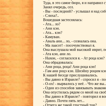
Туда, в это самое бюро, я и направил 
Занял очередь, сел.
- Вы - последний? - услышал я над соб
- Слиха?..
Вошедшая застеснялась:
- Ата... ло?
- Ани кэн.
- Ата... кэн?
- Камуван.
- Аваль ани... ло, - созналась она.
- Ма лаасот! - посочувствовал я.
Она выслушала мой высокий иврит, п
- Ата кэн, ани ло.
- Нахон, - согласился я. - Ат роца кэн?
Она обрадовалась:
- Ани роца, роца! Ани роца кэн!
- Гам ани роцэ кэн. Шнэйну роцим кэ
К нашей беседе прислушивались.
- Вы давно в Израиле? - спросил я - по
- О-ох! - вырвалось у неё. - Что же вы..
- Один из способов завязывать знаком
Она опустилась рядом со мной на сво
- Вы давно в Израиле? - повторил я во
- Давно. Почти пять лет...
- Отчего же такой грустный тон?