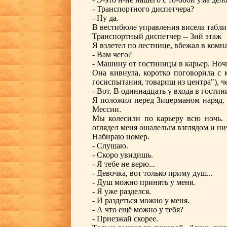
- Транспортного диспетчера?
- Ну да.
В вестибюле управления висела табли
Транспортный диспетчер -- 3ий этаж
Я взлетел по лестнице, вбежал в комна
- Вам чего?
- Машину от гостиницы в карьер. Ноч
Она кивнула, коротко поговорила с 
госиспытания, товарищ из центра"), че
- Вот. В одиннадцать у входа в гостини
Я положил перед Зицерманом наряд. 
Мессии.
Мы колесили по карьеру всю ночь. 
оглядел меня ошалелым взглядом и нич
Набираю номер.
- Слушаю.
- Скоро увидишь.
- Я тебе не верю...
- Девочка, вот только приму душ...
- Душ можно принять у меня.
- Я уже разделся.
- И раздеться можно у меня.
- А что ещё можно у тебя?
- Приезжай скорее.