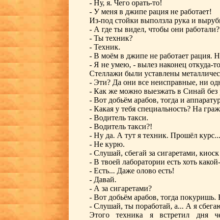
- Ну, я. Чего орать-то!
- У меня в джипе рация не работает!
Из-под стойки выползла рука и выруб
- А где ты видел, чтобы они работали?
- Ты техник?
- Техник.
- В моём в джипе не работает рация. 
- Я не умею, - вылез наконец откуда-т
Стеллажи были уставлены металличес
- Эти? Да они все неисправные, ни одн
- Как же можно выезжать в Синай без
- Вот добьём арабов, тогда и аппаратур
- Какая у тебя специальность? На граж
- Водитель такси.
- Водитель такси?!
- Ну да. А тут я техник. Прошёл курс..
- Не курю.
- Слушай, сбегай за сигаретами, киоск
- В твоей лаборатории есть хоть как
- Есть... Даже олово есть!
- Давай.
- А за сигаретами?
- Вот добьём арабов, тогда покуришь.
- Слушай, ты поработай, а... А я сбег
Этого техника я встретил дня че