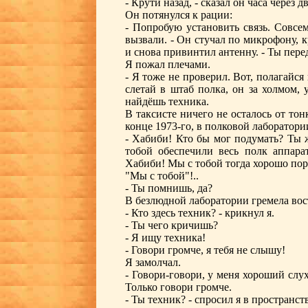
- Крути назад, - сказал он часа через д
Он потянулся к рации:
- Попробую установить связь. Совсе
вызвали. - Он стучал по микрофону, к
и снова привинтил антенну. - Ты пер
Я пожал плечами.
- Я тоже не проверил. Вот, полагайся 
слетай в штаб полка, он за холмом,
найдёшь техника.
В таксисте ничего не осталось от тон
конце 1973-го, в полковой лаборатори
- Хабиби! Кто бы мог подумать? Ты 
тобой обеспечили весь полк аппар
Хабиби! Мы с тобой тогда хорошо пор
"Мы с тобой"!..
- Ты помнишь, да?
В безлюдной лаборатории гремела вос
- Кто здесь техник? - крикнул я.
- Ты чего кричишь?
- Я ищу техника!
- Говори громче, я тебя не слышу!
Я замолчал.
- Говори-говори, у меня хороший слух!
Только говори громче.
- Ты техник? - спросил я в пространст