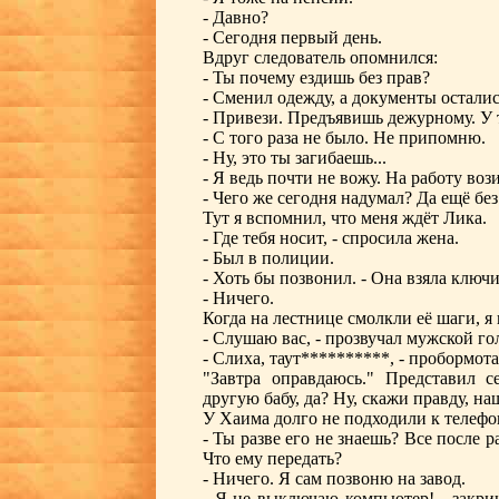
- Давно?
- Сегодня первый день.
Вдруг следователь опомнился:
- Ты почему ездишь без прав?
- Сменил одежду, а документы осталис
- Привези. Предъявишь дежурному. У 
- С того раза не было. Не припомню.
- Ну, это ты загибаешь...
- Я ведь почти не вожу. На работу вози
- Чего же сегодня надумал? Да ещё бе
Тут я вспомнил, что меня ждёт Лика.
- Где тебя носит, - спросила жена.
- Был в полиции.
- Хоть бы позвонил. - Она взяла ключи
- Ничего.
Когда на лестнице смолкли её шаги, я
- Слушаю вас, - прозвучал мужской го
- Слиха, таут**********, - пробормота
"Завтра оправдаюсь." Представил с
другую бабу, да? Ну, скажи правду, на
У Хаима долго не подходили к телефо
- Ты разве его не знаешь? Все после р
Что ему передать?
- Ничего. Я сам позвоню на завод.
- Я не выключаю компьютер! - закрич