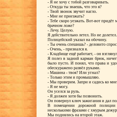
- Я не хочу с тобой разговаривать.
- Откуда ты знаешь, что это я?
- Твой звонок звучит нагло.
- Мне не приезжать?
- Тебе скоро уезжать. Вот-вот придёт
брачном ложе?
- Лечу. Целую.
Я действительно летел. Но не долетел.
Полицейский указал на обочину.
- Ты очень спешишь? - деловито спрос
- Очень, - признался я.
- Кладбище ещё работает, - он взглян
Я полез в задний карман брюк, ничег
было пусто. И понял, что права и уд
обескуражено развёл руками.
- Машина - твоя? Или угнал?
- Только этим и промышляю.
- Мы проверим. Запри и садись ко мне
- Я не могу.
Он уселся за руль.
- Я должен хотя бы позвонить.
Он повернул ключ зажигания и дал по
В помещении дорожной полиции 
несколькими фразами с хмурым дежурн
Мы поднялись на второй этаж.