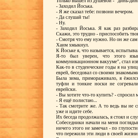
Только вышел из душевой - "динь-дин
- Заходил Йоська.
- Я же сказал тебе: позвони вечером.
- Да слушай ты!
- Ну.
- Заходил Йоська. Я как раз разбир
Скажи, это трудно - приспособить тв
- Смотря что ему нужно. Но он же сам 
Хаим хмыкнул.
К Йоське я, что называется, испытыва
Я-то был уверен, что этого язы
коммуникационном вакууме", стал извл
Как-то в студенческие годы я на ул
еврей, беседовал со своими знакомыми
Была зима, примораживало, я ёжился
туфли и тонкие носки не согревали
еврейски.
- Вы хотите что-то купить? - спросил
- Я ещё полистаю...
- Так смотрите же. А то ведь вы не с
уже и идите себе.
Их беседа продолжалась, я стоял и сл
Собеседники начали на меня поглядыва
ничего этого не замечал - по глупости
что пережили эти люди в своей жизни, 