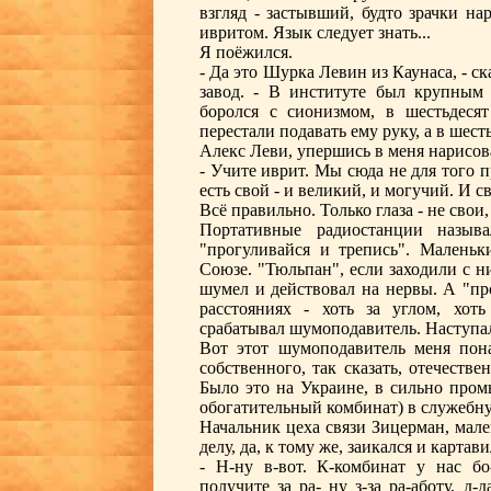
взгляд - застывший, будто зрачки на
ивритом. Язык следует знать...
Я поёжился.
- Да это Шурка Левин из Каунаса, - ск
завод. - В институте был крупным 
боролся с сионизмом, в шестьдеся
перестали подавать ему руку, а в шесть
Алекс Леви, упершись в меня нарисов
- Учите иврит. Мы сюда не для того 
есть свой - и великий, и могучий. И с
Всё правильно. Только глаза - не свои
Портативные радиостанции называл
"прогуливайся и трепись". Маленьк
Союзе. "Тюльпан", если заходили с ни
шумел и действовал на нервы. А "пр
расстояниях - хоть за углом, хоть
срабатывал шумоподавитель. Наступа
Вот этот шумоподавитель меня пона
собственного, так сказать, отечеств
Было это на Украине, в сильно пром
обогатительный комбинат) в служебн
Начальник цеха связи Зицерман, мале
делу, да, к тому же, заикался и картави
- Н-ну в-вот. К-комбинат у нас бо-б
получите за ра- ну з-за ра-аботу, д-