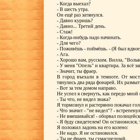
- Когда выехал?
- В шесть утра.
Он ещё раз затянулся.
- Давно куришь?
- Давно... Третий день.
- Стаж!
- Когда-нибудь надо начинать.
- Для чего?
- Поживёшь - поймёшь. - (Я был вдвое 
- Ага.
- Хорошо вам, русским. Вилла, "Вольво
- У меня "Опель" и квартира. За всё за
- Значит, ты фраер.
В город въехали в темноте. От мост
тянулись два ряда фонарей. Их размыт
- Вот за тем домом направо.
Не успел я свернуть, как передо мной
- Ты что, не видел знака?
Я тормознул и растерянно покачал гол
- Что значит - "не видел"? - встрепену
- Не вмешивайся! - оборвал полицейс
- Я буду свидетелем! Он остановился, 
Я положил ладонь на его колено:
- Не надо. Я не остановился.
- Ты не фраер, ты сумасшедший.