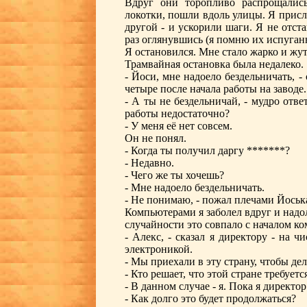
Вдруг они торопливо распрощалис
локотки, пошли вдоль улицы. Я присл
другой - и ускорили шаги. Я не отст
раз оглянувшись (я помню их испуган
Я остановился. Мне стало жарко и жут
Трамвайная остановка была недалеко.
- Йоси, мне надоело бездельничать, - 
четыре после начала работы на заводе.
- А ты не бездельничай, - мудро отве
работы недостаточно?
- У меня её нет совсем.
Он не понял.
- Когда ты получил даргу *******?
- Недавно.
- Чего же ты хочешь?
- Мне надоело бездельничать.
- Не понимаю, - пожал плечами Йоськ
Компьютерами я заболел вдруг и надол
случайности это совпало с началом к
- Алекс, - сказал я директору - на ч
электроникой.
- Мы приехали в эту страну, чтобы дела
- Кто решает, что этой стране требуетс
- В данном случае - я. Пока я директор
- Как долго это будет продолжаться?