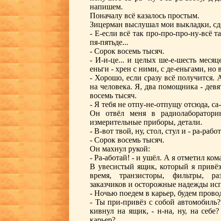
напишем.
Поначалу всё казалось простым.
Зицерман выслушал мои выкладки, сдел
- Е-если всё так про-про-про-ну-всё т
пя-пятьде...
- Сорок восемь тысяч.
- И-и-це... и целых ше-е-шесть месяц
еньги - хрен с ними, с де-еньгами, но 
- Хорошо, если сразу всё получится. 
на человека. Я, два помощника - девят
восемь тысяч.
- Я тебя не отпу-не-отпущу отсюда, са-
Он отвёл меня в радиолаборатори
измерительные приборы, детали.
- В-вот твой, ну, стол, стул и - ра-раб
- Сорок восемь тысяч.
Он махнул рукой:
- Ра-аботай! - и ушёл. А я отметил ко
В увесистый ящик, который я привёз
время, транзисторы, фильтры, ра
заказчиков и осторожные надежды ис
- Ночью поедем в карьер, будем провод
- Ты при-привёз с собой автомобиль?
кивнул на ящик, - н-на, ну, на себе
карьер?