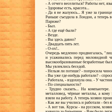
- А отчего веселиться? Работы нет, язы
- Здоровье есть, красота...
- Да я не жалуюсь... Я уже за границ
Раньше съездила в Лондон, а теперь 
Париже?
- Был.
- А где ещё были?
- Везде.
- Вы здесь давно?
- Двадцать пять лет.
- О-ох!..
Очередь медленно продвигалась, "ли
и усаживались перед миловидной чи
высокообразованные безработные был
Мы увлеклись беседой.
- Нельзя ли потише? - попросила чино
- Вы уже где-нибудь работали? - спро
- Работала, - вздохнула она. - У частни
- По специальности?
- Трудно сказать... На компьютере.
металловед, чёрные металлы, а кому
взяли на работу. А теперь хозяин прои
- Как же вы учились и работали - без 
- А вот так. Курсы - на русском, хозяи
кивнула за барьерчик. - Вам было легч