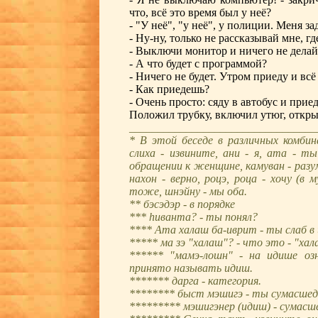
что, всё это время был у неё?
- "У неё", "у неё", у полиции. Меня з
- Ну-ну, только не рассказывай мне, гд
- Выключи монитор и ничего не делай
- А что будет с программой?
- Ничего не будет. Утром приеду и всё
- Как приедешь?
- Очень просто: сяду в автобус и приед
Положил трубку, включил утюг, откры
_________________________________
* В этой беседе в различных комбин
слиха - извините, ани - я, ата - 
обращении к женщине, камуван - разум
нахон - верно, роцэ, роца - хочу (в
тоже, шнэйну - мы оба.
** бэсэдэр - в порядке
*** hиванта? - ты понял?
**** Ата халаш ба-иврит - ты слаб в
***** ма зэ "халаш"? - что это - "ха
****** "мамэ-лошн" - на идише озн
принято называть идиш.
******* дарга - категория.
******** быст мэшигэ - ты сумасше
********* мэшигэнер (идиш) - сумасш