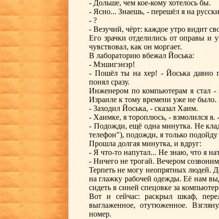
- Дольше, чем кое-кому хотелось бы.
- Ясно... Знаешь, - перешёл я на русс
- ?
- Везучий, чёрт: каждое утро видит св
Его зрачки отделились от оправы и 
чувствовал, как он моргает.
В лабораторию вбежал Йоська:
- Мэшигэнэр!
- Пошёл ты на хер! - Йоська давно
понял сразу.
Инженером по компьютерам я стал - 
Израиле к тому времени уже не было. Г
- Заходил Йоська, - сказал Хаим.
- Хаимке, я тороплюсь, - взмолился я.
- Подожди, ещё одна минутка. Не клад
телефон"), подожди, я только подойду
Прошла долгая минутка, и вдруг:
- Я что-то напутал... Не знаю, что я на
- Ничего не трогай. Вечером созвоним
Терпеть не могу неопрятных людей. Д
на глажку рабочей одежды. Её нам вы
сидеть в синей спецовке за компьюте
Вот и сейчас: раскрыл шкаф, пере
выглаженное, отутюженное. Взгляну
номер.