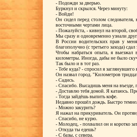
- Подожди за дверью.
Буркнул и скрылся. Через минуту:
- Войди!
Он сидел перед столом следователя,
восточными чертами лица.
- Пожалуйста, - кивнул на второй, сво
Мы сразу и одновременно узнали друг
В России водительских прав у меня
благополучно (с третьего захода) сда
Чтобы набраться опыта, я выезжал 
километры. Иногда, дабы не было ску
Так было и в тот раз.
- Тебе куда? - спросил я заглянувшег
Он назвал город. "Километров тридцать
- Садись.
- Спасибо. Высадишь меня на въезде, 
- Доставлю тебя домой. Я катаюсь. Про
- Тогда зайдёшь выпить кофе.
Недавно прошёл дождь. Быстро темне
- Можно закурить?
Я нажал на прикуриватель. Он протяну
- Спасибо, не курю.
- Молодец, - похвалил он и коротко за
- Откуда ты едешь?
- С базы, с севера.