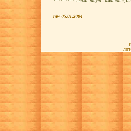
********* Слиха, таут - извините, о
niw 05.01.2004
лит