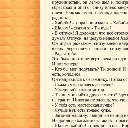
пружинистый, он легко шёл и поигры
сбрасывал и опять - снизу-влево-вверх
плечо. Рюкзак летал и летал, а парен
радость.
- Хабиби! - заорал он издали. - Хабиби
- Шалом! - сказал я. - Ты куда?
- В отпуск! Я доложил, что всё отрем
думал? Отпуск, на целую неделю! Ха
Он играл рюкзаком: снизу-влево-вверх
вверх - через плечо - вниз и - снизу-вл
- Рад за тебя.
Это было почти четверть века назад в 
И вот теперь:
- Кто бы мог подумать? Ты живой! И 
есть, холодное.
Он направился к багажнику. Потом ос
- Скажи, что ты здесь делаешь?
- У меня забарахлил мотор.
- Ты не мог найти другое место? Зде
на транте. Никогда не знаешь, что укра
- У тебя есть мастерская лучше?
- Лучше нет, есть только хуже.
- Загоняй машину, - закричал из-под н
Не дойдя до багажника, таксист прыгн
- Шалом, хабиби! - прокричал он. - Е