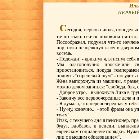
Иль
ПЕРВЫЙ
С
егодня, первого июля, понедельн
точно знаю: сейчас половина пятого.
Посоображал, подумал что-то нечлено
пор, пока не щёлкнул ключ в дверном 
восемь.
- Подожди! - крикнул я, втиснул себя
Мы благополучно проскочили с
приостановиться, покуда темпераме
поднять "сиреневый шум" - погудеть 
Жена выпорхнула из машины, я развер
можно делом заняться: "свобода, бля, 
- Доброе утро, - выдохнула Лика в труб
- Закончу все первоочередные дела и п
- Я думала, что первоочередная у тебя 
- Ну-ну, конечно... - этой фразы она 
ту-ту".
Итак, с текущего дня я пенсионер, пр
будут, вдобавок к пенсии, выплачи
еврейском социализме порядки. Нужно
лиц с высшим образованием".