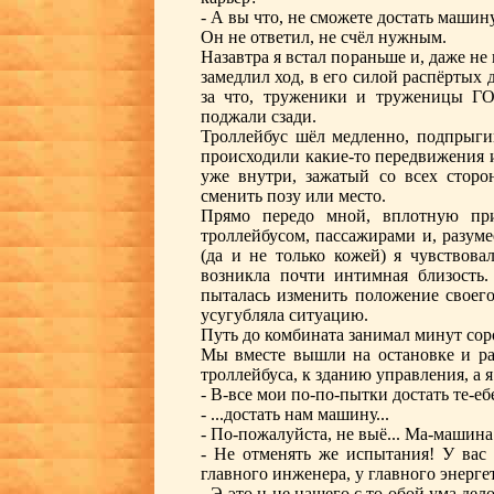
- А вы что, не сможете достать машин
Он не ответил, не счёл нужным.
Назавтра я встал пораньше и, даже не 
замедлил ход, в его силой распёртых д
за что, труженики и труженицы ГО
поджали сзади.
Троллейбус шёл медленно, подпрыгив
происходили какие-то передвижения и
уже внутри, зажатый со всех сторон
сменить позу или место.
Прямо передо мной, вплотную при
троллейбусом, пассажирами и, разум
(да и не только кожей) я чувствов
возникла почти интимная близость
пыталась изменить положение своего 
усугубляла ситуацию.
Путь до комбината занимал минут соро
Мы вместе вышли на остановке и раз
троллейбуса, к зданию управления, а я
- В-все мои по-по-пытки достать те-еб
- ...достать нам машину...
- По-пожалуйста, не выё... Ма-машина
- Не отменять же испытания! У вас 
главного инженера, у главного энерге
- Э-это н-не нашего с то-обой ума дело