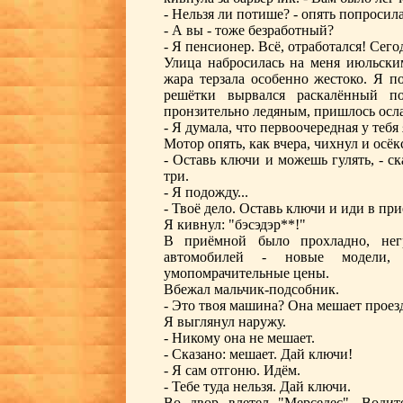
- Нельзя ли потише? - опять попросил
- А вы - тоже безработный?
- Я пенсионер. Всё, отработался! Сего
Улица набросилась на меня июльски
жара терзала особенно жестоко. Я п
решётки вырвался раскалённый по
пронзительно ледяным, пришлось осл
- Я думала, что первоочередная у тебя я
Мотор опять, как вчера, чихнул и осёк
- Оставь ключи и можешь гулять, - ск
три.
- Я подожду...
- Твоё дело. Оставь ключи и иди в пр
Я кивнул: "бэсэдэр**!"
В приёмной было прохладно, негр
автомобилей - новые модели,
умопомрачительные цены.
Вбежал мальчик-подсобник.
- Это твоя машина? Она мешает проезд
Я выглянул наружу.
- Никому она не мешает.
- Сказано: мешает. Дай ключи!
- Я сам отгоню. Идём.
- Тебе туда нельзя. Дай ключи.
Во двор влетел "Мерседес". Води