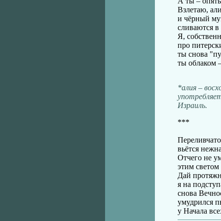
А ты – опять
Взлетаю, али
и чёрный му
сливаются в
Я, собственн
про питерски
ты снова "пу
ты облаком –
*алия – восх
употребляет
Израиль.
***
Переливчато
вьётся нежна
Отчего не у
этим светом 
Дай протяжн
я на подступ
снова Вечнос
умудрился п
у Начала все