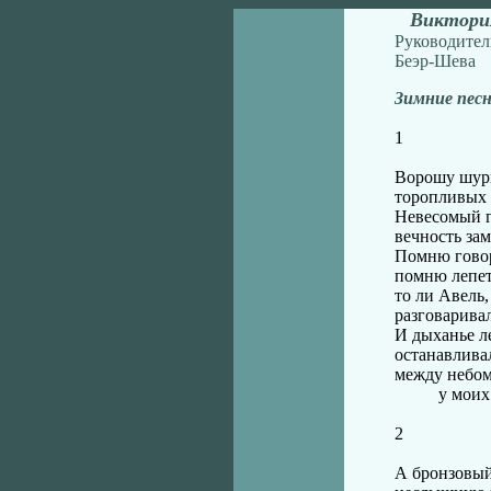
Виктори
Руководитель
Беэр-Шева
Зимние песн
1
Ворошу шур
торопливых 
Невесомый г
вечность зам
Помню гово
помню лепет
то ли Авель,
разговаривал
И дыханье л
останавлива
между небо
у моих за
2
А бронзовый