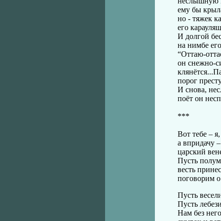
неслышную п
ему бы крыла
но - тяжек к
его карауля
И долгой бе
на нимбе его
“Оттаю-отта
он снежно-с
клянётся...П
порог прест
И снова, н
поёт он несп
***
Вот тебе – я,
а впридачу –
царский вен
Пусть полум
весть принес
поговорим о 
Пусть весели
Пусть лебези
Нам без него