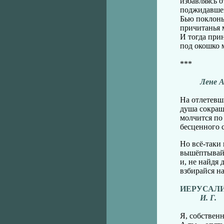
избавляясь о
поджидавшей
Бью поклоны
причитанья 
И тогда при
под окошко 
***
Лене А
На отлетевш
душа сокращ
молчится по 
бесценного 
Но всё-таки 
вышёптывай,
и, не найдя 
взбирайся на
ИЕРУСАЛ
И. Г.
Я, собственн