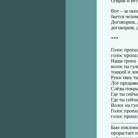
сумрак и вет
Вот – за окн
бьется челом
Договорим, д
договорим, 
***
Голос пропа
голос пропал
Наша тропа –
волос на гул
тонкий и ло
Руки тяну т
Лот предьяви
Слёзы покры
Где ты сейч
Где ты сейча
Волос на гул
Голос пропа
голос пропал,
......................
Бью поклоны
прорастает 