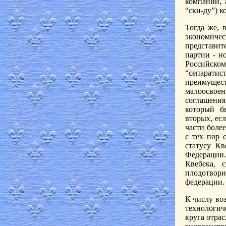
компаний, 
“ски-ду”) к
Тогда же, 
экономич
представит
партии - н
Российско
“сепаратис
преимуще
малоосвоен
соглашени
который бы
вторых, ес
части боле
с тех пор 
статусу Кв
Федерации
Квебека, 
плодотворн
федерации.
К числу во
технологич
круга отрас