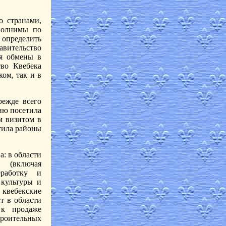
о странами,
полнимы по
 определить
авительство
ся обмены в
тво Квебека
ком, так и в
режде всего
ию посетила
м визитом в
тила районы
: в области
в (включая
еработку и
 культуры и
 квебекские
т в области
 к продаже
троительных