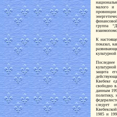
национальн
малого и 
провинции
энергетич
финансово
группа “
взаимопомо
К настояще
показал, к
развивающе
культурной
Последнее
культурной
защита ег
действующи
Квебеке е
свободно в
данным 199
политику, 
федералис
следует о
Квебекской
1985 и 199