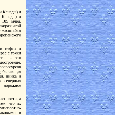
ии Канады) и
й Канады) и
 185 млрд.
коразвитой
о масштабам
вропейского
чи нефти и
ерес с точки
ства - это
остроение,
ргоресурсов
обывающая
ди, цинка и
их северных
, дорожное
ленности, а
тем, что их
анспортно-
таковыми в