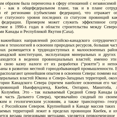
ым образом была перенесена в сферу отношений с независимой
й - как в общефедеральном плане, так и в плане сотруд
и её регионами (субъектами федерации), что отражает оп
ие статусного уровня последних со статусом провинций ка
 федерации. Примером может служить эффективное сотру
емое в 1990-х годах в области строительства между Север
ми Канады и Республикой Якутия (Саха).
важнейших направлений российско-канадского сотрудничест
ом и технологией в освоении природных ресурсов, большая част
анах размещается в труднодоступных и малоосвоенных райо
канадской конституции, эксплуатация минеральных и други
находится в ведении провинциальных властей; именно эти
в свою казну налоги от их разработки (“роялти”) и непос
ваны в развитии местной горнодобывающей промышленности. В
располагают ценнейшим опытом в освоении Севера: помимо на
деральных властей Юкона и Северо-Западных территорий, око
тории Канадского Севера (причем наиболее освоенная его час
провинций Ньюфаундленд, Квебек, Онтарио, Манитоба, 
я Колумбия. Это - так называемый Средний Север Канады (
 и часть Дальнего Севера), чрезвычайно сходный по своим
ким и геологическим условиям, а также транспортно- геог
 с Российским Севером. Крупнейший в Канаде массив таких
аемых территорий лежит в пределах провинции Квебек, и и
дется весьма передовыми методами, уделяется первоочередное