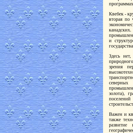
программах
Квебек - кр
вторая по 
экономиче
канадских
промышленн
и структу
государства
Здесь нет
природного
зрения пе
высокотех
транспортн
северных
промышленн
золота), г
поселений
строительс
Важен и кв
также техн
развитие 
географич