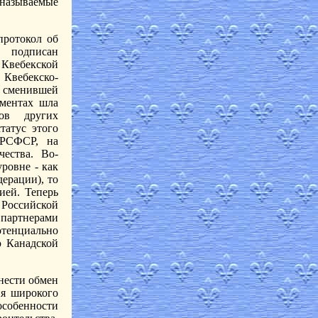
 называемые
протокол об
 подписан
 Квебекской
 Квебекско-
 сменившей
ументах шла
ов других
татус этого
 РСФСР, на
чества. Во-
ровне - как
ерации), то
ией. Теперь
 Российской
партнерами
тенциально
ю Канадской
нести обмен
ия широкого
 особенности