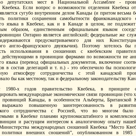
во депутатских мест в Национальной Ассамблее - пров
 Квебека. Если вопрос о возможности отделения Квебека о
является сугубо внутренним делом Канады (и притом весьма бо
сть политики сохранения самобытности франкоканадского 
ого языка в Квебеке, как и в Канаде в целом, не подлежи
ным образом, единственным официальным языком сосед
ровинции Онтарио является английский; федеральные же сл
идерживаются предусматриваемого для них Конституц
ого англо-французского двуязычия). Поэтому хотелось бы 
ость использования в сношениях с квебекским правител
 действующими в провинции фирмами по возможности не анг
го языка (перевод официальных документов, включение соот
ов в состав делегаций и т. п.) - это обеспечило бы психологи
тную атмосферу сотрудничества с этой канадской пр
вало бы как местному, так и федеральному законодательству Кан
 1980-х годов правительство Квебека, в принципе с
ировать международные экономические связи провинции (что х
х провинций Канады, в особенности Альберты, Британской 
, выражало повышенную заинтересованность в развити
ского сотрудничества с Россией, что во многом было
яемыми в Квебеке планами крупномасштабного и комплексно
овинции и растущим интересом к аналогичному опыту нашей
Министерства международных сношений Квебека “Место Квеб
 политики внешних сношений”, опубликованном в 1985