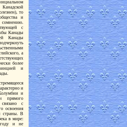
инциальном
т Канадской
лезнен), то
общества и
т сомнению.
ствующей с
ужбы Канады
ией Канады
подчеркнуть
ьственными
лийского, а
ветствующих
чески более
овинцией и
ады.
тремящееся
арактерно и
Колумбии и
и прямого
 связано с
го освоения
 страны. В
ека в мире:
 году и не