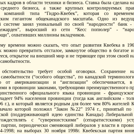
ых кадров в области техники и бизнеса. Ставка была сделана н
среднего бизнеса, а также крупных контролируемых прав
 компаний типа “Гидро-Квебек”, которая со временем
еским гигантом общеканадского масштаба. Одно из веду
й системе занял уникальный по своей “народности” банк -
Дежарден”, выросший из сети “Кесс попюлер” - “наро
щи”, охвативших миллионы вкладчиков.
му времени можно сказать, что опыт развития Квебека в 1960
ак можно превратить отсталое, замкнутое общество в богатое 
еся, открытое на внешний мир и не теряющее при этом своей н
 самобытности.
 обстоятельство требует особой оговорки. Сохранение на
 самобытности (“особого общества”, по канадской терминологи
о от американизации и “англизации” обеспечивается, в 
ми в провинции законами, требующими преимущественного п
динственного официального языка провинции - французског
ладеет 94% населения провинции (тогда как английским - тол
6 г.), и который является родным для более чем 80% жителей К
начало которой положил “Закон №22” 1974 г., принятый по
тской (поддерживающей идею единства Канады) Либеральной
тождествлять с “суверенистскими” (сепаратистскими) уст
 партии, периодически сменяющей либералов у власти в прови
4-1998; на выборах 30 ноября 1998г. Квебекская партия вно