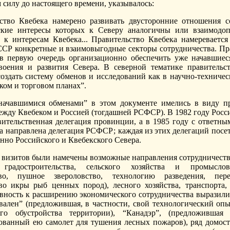
 силу до настоящего времени, указывалось:
ство Квебека намерено развивать двусторонние отношения с
ские интересы которых к Северу аналогичны или взаимодо
к интересам Квебека... Правительство Квебека намеревается
ССР конкретные и взаимовыгодные секторы сотрудничества. Пр
в первую очередь организационно обеспечить уже начавшие
воения и развития Севера. В северной тематике правительс
создать систему обменов и исследований как в научно-техничес
ком и торговом планах”.
начавшимися обменами” в этом документе имелись в виду п
ежду Квебеком и Россией (тогдашней РСФСР). В 1982 году Росс
вительственная делегация провинции, а в 1985 году с ответны
а направлена делегация РСФСР; каждая из этих делегаций посе
енно Российского и Квебекского Севера.
х визитов были намечены возможные направления сотрудничества
 градостроительства, сельского хозяйства и промысло
тво, пушное звероловство, технологию разведения, пер
во икры рыб ценных пород), лесного хозяйства, транспорта,
овность к расширению экономического сотрудничества выразили
ален” (предложившая, в частности, свой технологический опы
ого обустройства территории), “Канадэр”, (предложившая
ованный ею самолет для тушения лесных пожаров), ряд домос