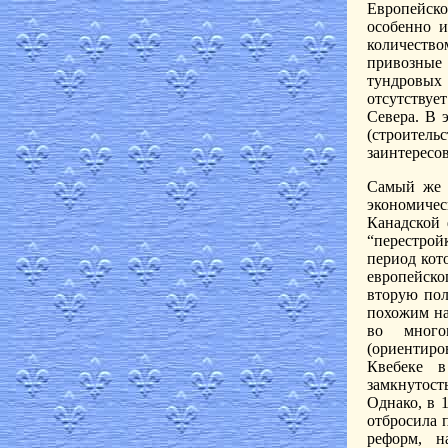
Европейско
особенно и
количество
привозные 
тундровых 
отсутствуе
Севера. В 
(строитель
заинтересо
Самый же ц
экономичес
Канадской 
“перестрой
период кот
европейск
вторую пол
похожим на
во много
(ориентир
Квебеке в
замкнутос
Однако, в 
отбросила 
реформ, н