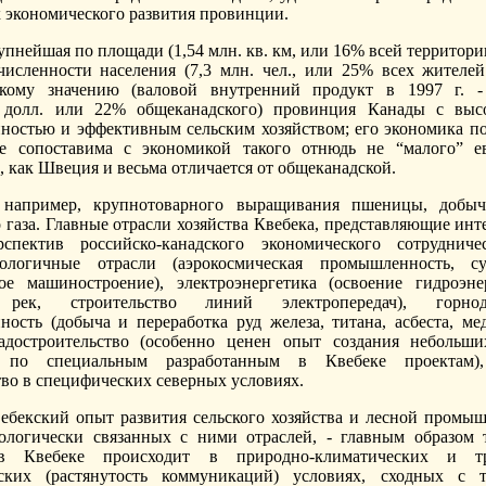
 экономического развития провинции.
упнейшая по площади (1,54 млн. кв. км, или 16% всей территор
численности населения (7,3 млн. чел., или 25% всех жителе
скому значению (валовой внутренний продукт в 1997 г. -
. долл. или 22% общеканадского) провинция Канады с высо
остью и эффективным сельским хозяйством; его экономика п
ре сопоставима с экономикой такого отнюдь не “малого” е
, как Швеция и весьма отличается от общеканадской.
, например, крупнотоварного выращивания пшеницы, добы
 газа. Главные отрасли хозяйства Квебека, представляющие инт
рспектив российско-канадского экономического сотрудниче
нологичные отрасли (аэрокосмическая промышленность, суд
ое машиностроение), электроэнергетика (освоение гидроэне
 рек, строительство линий электропередач), горнод
ость (добыча и переработка руд железа, титана, асбеста, ме
радостроительство (особенно ценен опыт создания небольш
 по специальным разработанным в Квебеке проектам)
тво в специфических северных условиях.
ебекский опыт развития сельского хозяйства и лесной промыш
ологически связанных с ними отраслей, - главным образом 
в Квебеке происходит в природно-климатических и тр
еских (растянутость коммуникаций) условиях, сходных с 