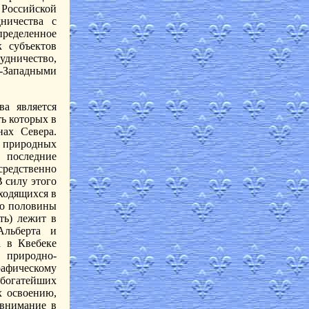
 Российской
ничества с
ределенное
к субъектов
дничество,
о-Западными
ва является
ь которых в
нах Севера.
х природных
 последние
редственно
 силу этого
ходящихся в
ло половины
ть) лежит в
Альберта и
а в Квебеке
 природно-
рафическому
 богатейших
х освоению,
 внимание в