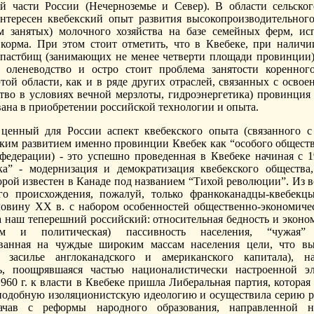
й части России (Нечерноземье и Север). В области сельског
нтересен квебекский опыт развития высокопроизводительног
м занятых) молочного хозяйства на базе семейных ферм, и
корма. При этом стоит отметить, что в Квебеке, при налич
пастбищ (занимающих не менее четверти площади провинции
т оленеводство и остро стоит проблема занятости коренног
этой области, как и в ряде других отраслей, связанных с осво
ство в условиях вечной мерзлоты, гидроэнергетика) провинция
вана в приобретении российской технологии и опыта.
енный для России аспект квебекского опыта (связанного с
ким развитием именно провинции Квебек как “особого обществ
федерации) - это успешно проведенная в Квебеке начиная с 1
ка” - модернизация и демократизация квебекского общества
орой известен в Канаде под названием “Тихой революции”. Из в
ого происхождения, пожалуй, только франкоканадцы-квебек
овину ХХ в. с набором особенностей общественно-экономиче
 наш теперешний российский: относительная бедность и эконом
м и политическая) пассивность населения, “чужая” 
ованная на чуждые широким массам населения цели, что вы
 засилье англоканадского и американского капитала), на
ть, поощрявшаяся частью националистически настроенной э
1960 г. к власти в Квебеке пришла Либеральная партия, котора
подобную изоляционистскую идеологию и осуществила серию 
ачав с реформы народного образования, направленной н