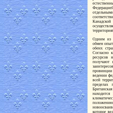
естественн
Федерацие
отдельным
соответств
Канадской
осуществля
территория
Одним из 
обмен опыт
обеих стр
Согласно 
ресурсов 
получают 
заинтересо
провинции 
ведении фе
всей терри
пределах 
Британска
находится
климатичес
положению
новоосваив
которое ве