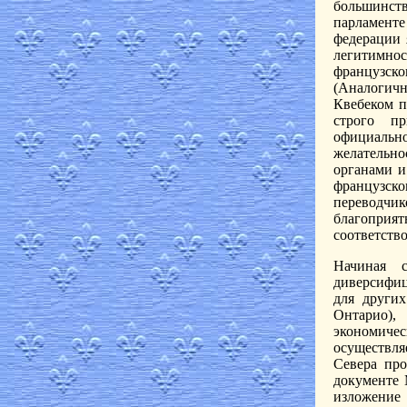
большинст
парламенте
федерации 
легитимно
французск
(Аналогич
Квебеком п
строго пр
официальн
желательн
органами и
французско
переводчик
благоприя
соответство
Начиная с
диверсифиц
для други
Онтарио)
экономиче
осуществл
Севера пр
документе 
изложение