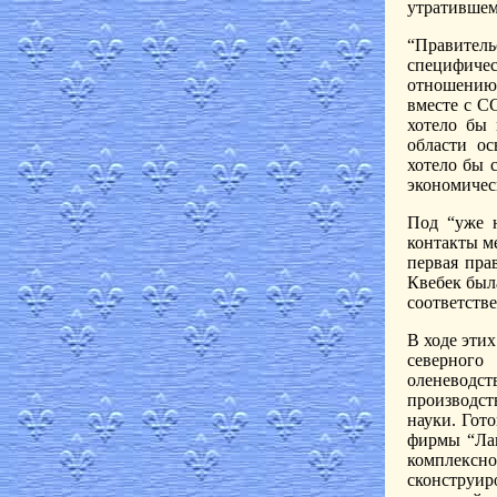
утратившем
“Правитель
специфиче
отношению 
вместе с С
хотело бы 
области ос
хотело бы 
экономичес
Под “уже 
контакты м
первая пра
Квебек был
соответств
В ходе эти
северного
оленеводс
производст
науки. Гот
фирмы “Лав
комплексн
сконструир