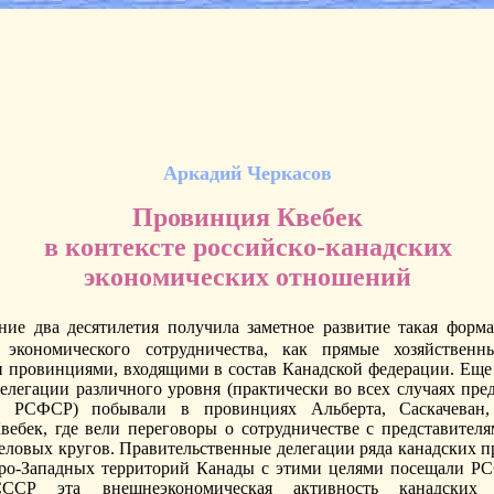
Аркадий Черкасов
Провинция Квебек
в контексте российско-канадских
экономических отношений
ие два десятилетия получила заметное развитие такая форма
о экономического сотрудничества, как прямые хозяйственн
 провинциями, входящими в состав Канадской федерации. Еще 
делегации различного уровня (практически во всех случаях пре
 РСФСР) побывали в провинциях Альберта, Саскачеван,
вебек, где вели переговоры о сотрудничестве с представител
деловых кругов. Правительственные делегации ряда канадских п
ро-Западных территорий Канады с этими целями посещали Р
СССР эта внешнеэкономическая активность канадских 