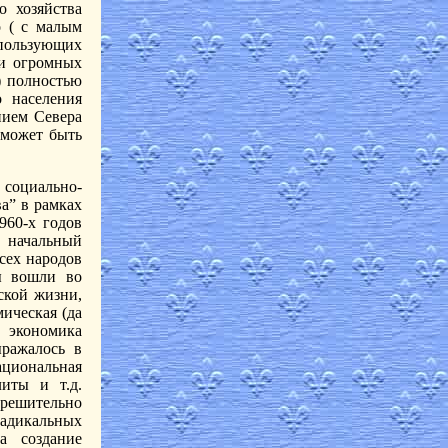
о хозяйства
о ( с малым
спользующих
ии огромных
) полностью
о населения
ением Севера
 может быть
 социально-
а” в рамках
960-х годов
, начальный
сех народов
цы вошли во
ской жизни,
ическая (да
экономика
ражалось в
циональная
литы и т.д.
я решительно
радикальных
а создание