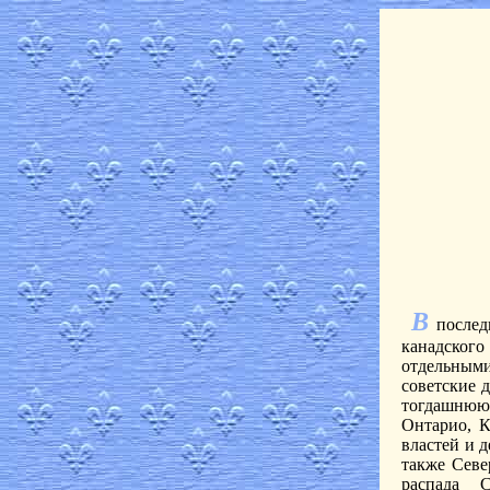
В
последн
канадског
отдельными
советские 
тогдашнюю
Онтарио, К
властей и 
также Севе
распада 