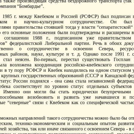
а также производящая средства бездорожного транспорта (так
омпания “Бомбардье”.
в 1985 г. между Квебеком и Россией (РСФСР) был подписан 
еском и научно-культурном сотрудничестве. Он был
елями правительства стоявшей тогда у власти “сепаратистской“
о его основные положения были подтверждены и расширены в
м соглашении 1988 г., подписанном уже правительством
тов” федералистской Либеральной партии. Речь в обоих док
ственно о сотрудничестве в освоении Севера, ресурс
ных районов, науке, культуре и т. д. Однако после 1991 г. с
я стал неясен. Во-первых, перестал существовать Госплан
ла возложена координация российско-квебекского сотрудни
ли в ту пору РСФСР и Квебек находились на одном статусном у
е крупных государственных образований (СССР и Канадской фед
статус России поднялся - она сама стала независимой федерац
ебека соответствует по уровню статус отдельных субъектов
. Именно они могли бы стать юридически безупречными 
способными возобновить и развить уже начавшиеся и по
ые “северные” связи с Квебеком как со специфической часть
зможных направлений такого сотрудничества можно было бы от
еским, технико-экономическим и социальным опытом развит
лей хозяйства, так или иначе связанного с освоением Севера - в