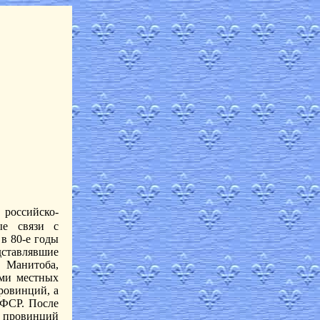
 российско-
ые связи с
в 80-е годы
дставлявшие
 Манитоба,
ями местных
ровинций, а
СФСР. После
провинций