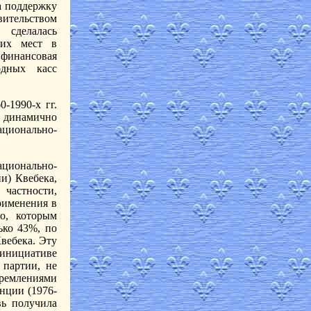
а поддержку
ительством
 сделалась
щих мест в
 финансовая
дных касс
-1990-х гг.
и динамично
ационально-
ционально-
и) Квебека,
частности,
рименения в
о, которым
ько 43%, по
вебека. Эту
 инициативе
 партии, не
ремлениями
нции (1976-
вь получила