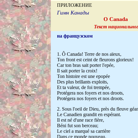
ПРИЛОЖЕНИЕ
Гимн Канады
O Canada
Текст национально
на французском
1. Ô Canada! Terre de nos aïeux,
Ton front est ceint de fleurons glorieux!
Car ton bras sait porter l'epée,
Il sait porter la croix!
Ton histoire est une epopée
Des plus brillants exploits,
Et ta valeur, de foi trempée,
Protégera nos foyers et nos droоts,
Protégera nos foyers et nos droоts.
2. Sous l'oeil de Dieu, près du fleuve géan
Le Canadien grandit en espérant.
Il est né d'une race fière,
Béni fut son berceau;
Le ciel a marqué sa carrière
Dans ce monde nouveau,