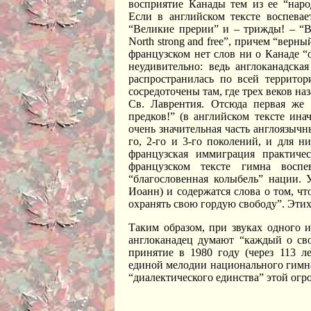
восприятие Канады тем из ее “народ
Если в английском тексте воспевае
“Великие прерии” и – трижды! – “В
North strong and free”, причем “верн
французском нет слов ни о Канаде “о
неудивительно: ведь англоканадска
распространилась по всей территор
сосредоточены там, где трех веков на
Св. Лаврентия. Отсюда первая же 
предков!” (в английском тексте ина
очень значительная часть англоязычн
го, 2-го и 3-го поколений, и для ни
французская иммиграция практичес
французском тексте гимна воспе
“благословенная колыбель” нации. 
Иоанн) и содержатся слова о том, ч
охранять свою гордую свободу”. Этих 
Таким образом, при звуках одного 
англоканадец думают “каждый о сво
принятие в 1980 году (через 113 л
единой мелодии национального гимна
“диалектического единства” этой огр