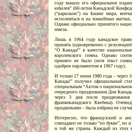
году вышло его официальное издан
юбилея” (60-летия Канадской Конфед
(“карильон”) на Башне мира, венча
исполняться и на хоккейных матчах,
Однако официально принятого нацио
имела.
Лишь в 1964 году канадское прав
принять (одновременно с резолюцие
“О Канада!” в качестве национальн
королевского гимна. Однако соотв
принято не было (хотя текст гим
одобрен парламентом в 1967 году).
И только 27 июня 1980 года – через 1
Канада!” получил официальный ста
специальным “Актом о национальном г
очередного празднования Дня Канады
через 3 дня после празднования
франкоканадского Квебека). Очеви
праздниками – была избрана не случа
Интересно, что французский и анг
совпадают не только “по букве”, но и
и той же страны. Каждый из этих в