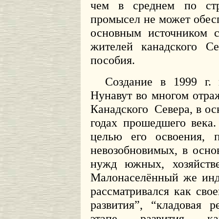
чем в среднем по стр
промысел не может обесп
основным источником с
жителей канадского Се
пособия.
Создание в 1999 г.
Нунавут во многом отра
Канадского
Севера, в о
годах прошедшего века.
целью его освоения, п
невозобновимых, в осно
нужд южных, хозяйстве
Малонаселённый же инд
рассматривался как свое
развития”, “кладовая 
этапе развития ка