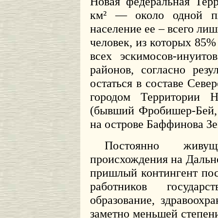
Новая федеральная Терр
км² — около одной п
население ее – всего лиш
человек, из которых 85%
всех эскимосов-инуито
районов, согласно резу
остаться в составе Севе
городом Территории Н
(бывший Фробишер-Бей, 
на острове Баффинова Зе
Постоянно живущ
происхождения на Дальне
пришлый контингент пос
работников государс
образование, здравоохра
заметно меньшей степени