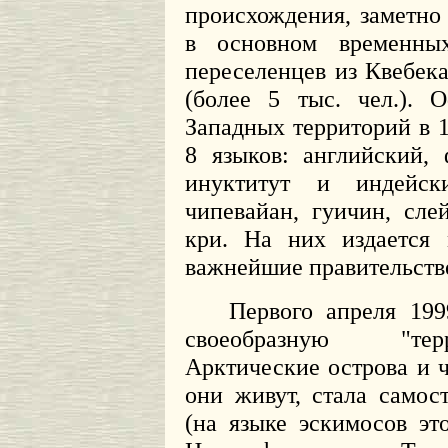
происхождения, заметно
в основном временны
переселенцев из Квебек
(более 5 тыс. чел.). 
Западных территорий в 1
8 языков: английский,
инуктитут и индейск
чипевайан, гуичин, сле
кри. На них издается 
важнейшие правительств
Первого апреля 199
своеобразную "тер
Арктические острова и ч
они живут, стала самос
(на языке эскимосов эт