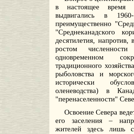
в настоящее время 
выдвигались в 1960
преимущественно "Сред
"Среднеканадского ко
десятилетия, напротив,
ростом численности
одновременном со
традиционного хозяйств
рыболовства и морско
исторически обусло
оленеводства) в Кан
"перенаселенности" Севе
Освоение Севера веде
его заселения – напр
жителей здесь лишь со