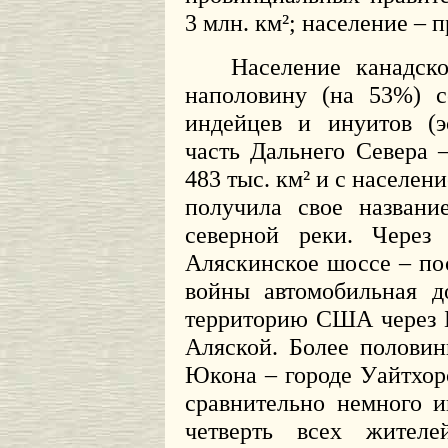
3 млн. км²; население – 
Население канадск
наполовину (на 53%) с
индейцев и инуитов (э
часть Дальнего Севера
483 тыс. км² и с население
получила свое названи
северной реки. Через
Аляскинское шоссе – по
войны автомобильная д
территорию США через 
Аляской. Более полови
Юкона – городе Уайтхорс
сравнительно немного и
четверть всех жителе