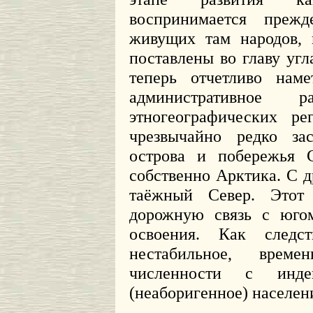
воспринимается преж
живущих там народов, 
поставлены во главу угл
теперь отчетливо наме
административное 
этногеографических ре
чрезвычайно редко за
острова и побережья С
собственно Арктика. С д
таёжный Север. Этот
дорожную связь с юго
освоения. Как следс
нестабильное, врем
численности с инде
(неаборигенное) населен