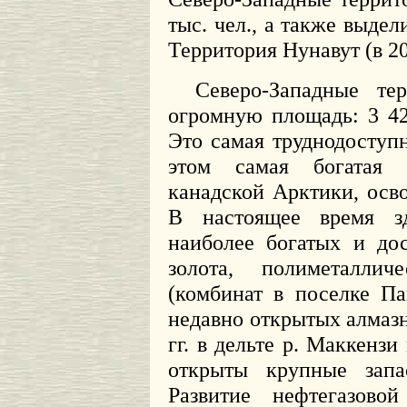
тыс. чел., а также выдел
Территория Нунавут (в 20
Северо-Западные те
огромную площадь: 3 42
Это самая труднодоступн
этом самая богатая 
канадской Арктики, осво
В настоящее время зд
наиболее богатых и до
золота, полиметаллич
(комбинат в поселке Па
недавно открытых алмаз
гг. в дельте р. Маккенз
открыты крупные запа
Развитие нефтегазово