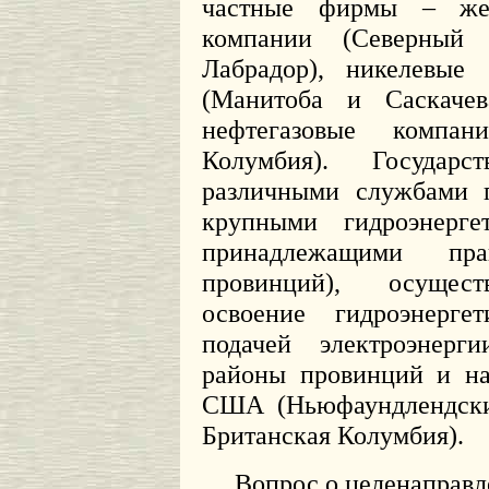
частные фирмы – жел
компании (Северный
Лабрадор), никелевые 
(Манитоба и Саскачев
нефтегазовые компа
Колумбия). Государс
различными службами п
крупными гидроэнерге
принадлежащими прав
провинций), осущес
освоение гидроэнерге
подачей электроэнерг
районы провинций и на
США (Ньюфаундлендский
Британская Колумбия).
Вопрос о целенаправл