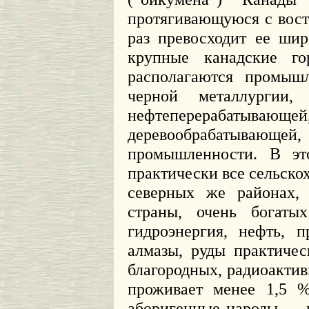
протягивающуюся с восто
раз превосходит ее шир
крупные канадские го
располагаются промыш
черной металлургии, 
нефтеперерабатываю
деревообрабатыва
промышленности. В эт
практически все сельско
северных же районах,
страны, очень богаты
гидроэнергия, нефть, 
алмазы, руды практичес
благородных, радиоактив
проживает менее 1,5 %
аборигенные народы –