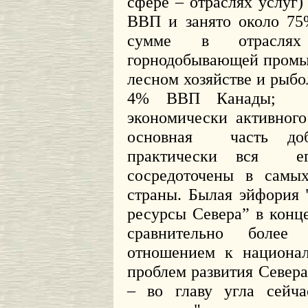
сфере – отраслях услуг)
ВВП и занято около 75
сумме в отраслях
горнодобывающей промыш
лесном хозяйстве и рыбо
4% ВВП Канады;
экономически активного
основная
часть до
практически вся
е
сосредоточены в самы
страны. Былая эйфория
ресурсы Севера” в конц
сравнительно более
отношением к национал
проблем развития Севера,
– во главу угла сейч