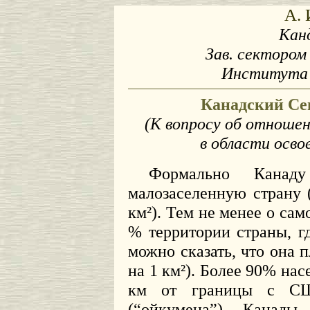
А. 
Канд
Зав. сектором
Института
Канадский Сев
(К вопросу об отноше
в области осво
Формально Канаду
малозаселенную страну (
км²). Тем не менее о сам
% территории страны, г
можно сказать, что она п
на 1 км²). Более 90% нас
км от границы с США
(“ойкумена”) Канады 