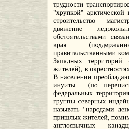
трудности транспортиро
"хрупкой" арктической 
строительство магис
движение ледокол
обстоятельствами связ
края (поддержа
правительственными ком
Западных территорий 
жителей), в окрестностях
В населении преобладаю
инуиты
(по перепи
федеральных территори
группы северных индейц
называть "народами ден
пришлых жителей, поми
англоязычных канад