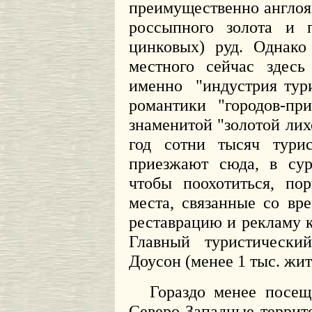
преимущественно англоя
россыпного золота и п
цинковых) руд. Однако
местного сейчас здесь
именно
"индустрия тур
романтики "городов-пр
знаменитой "золотой ли
год сотни тысяч тур
приезжают сюда, в су
чтобы поохотиться, по
места, связанные со вр
реставрацию и рекламу к
Главный туристически
Доусон (менее 1 тыс. жит
Гораздо менее посе
Северо-Западные террито