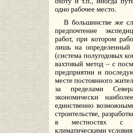
охоту и т.п., иногда пу
одно рабочее место.
В большинстве же сл
предпочтение экспеди
работ, при котором раб
лишь на определенный 
(система полугодовых ко
вахтовый метод – с пос
предприятии и последу
месте постоянного житель
за пределами Север
экономически наибол
единственно возможным
строительстве, разработ
в местностях с а
климатическими условия