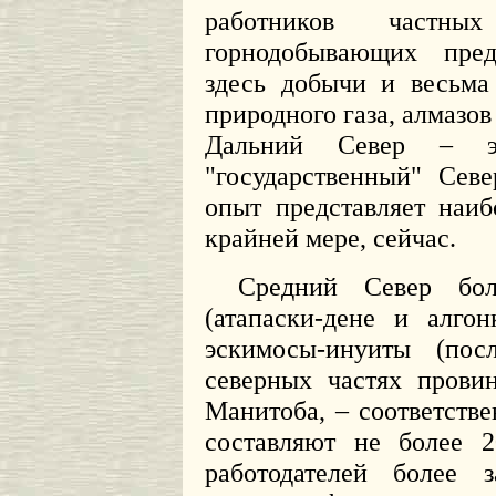
работников частны
горнодобывающих пре
здесь добычи и весьма
природного газа, алмазов
Дальний Север – эт
"государственный" Сев
опыт представляет наи
крайней мере, сейчас.
Средний Север бол
(атапаски-дене и алго
эскимосы-инуиты (по
северных частях прови
Манитоба, – соответствен
составляют не более 2
работодателей более 