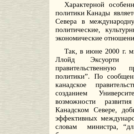
Характерной особенн
политики Канады
являет
Севера в международну
политические, культур
экономические отношени
Так, в июне 2000 г. 
Ллойд Эксуорти
правительственную 
политики”. По сообщен
канадское правительс
созданием Университе
возможности развити
Канадском Севере, доб
эффективных междунаро
словам
министра, “д