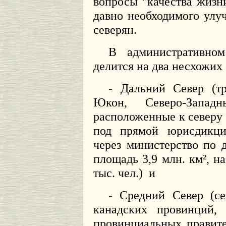
вопросы "качества жиз
давно необходимого улу
северян.
В административно
делится на два несхожих
- Дальний Север (т
Юкон, Северо-Запад
расположенные к северу 
под прямой юрисдикцие
через министерство по 
площадь 3,9 млн. км², на
тыс. чел.)
и
- Средний Север (с
канадских провинций,
провинциальных правит