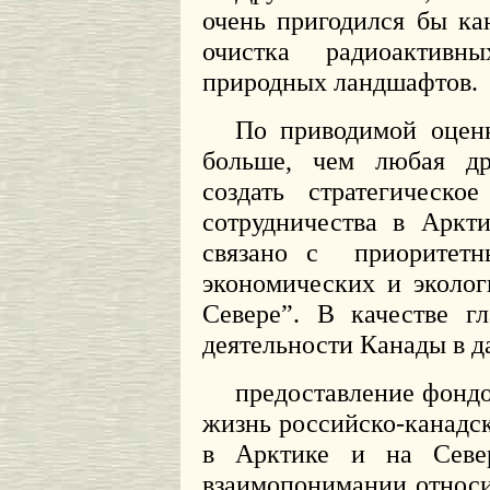
очень пригодился бы ка
очистка радиоактивн
природных ландшафтов.
По приводимой оценк
больше, чем любая др
создать стратегическо
сотрудничества в Аркт
связано с
приоритетн
экономических и эколо
Севере”. В качестве г
деятельности Канады в д
предоставление фондо
жизнь российско-канадс
в Арктике и на Севе
взаимопонимании относи