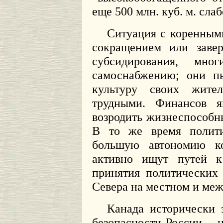
еще 500 млн. куб. м. сла
Ситуация с коренным
сокращением или заве
субсидирования, мно
самоснабжению; они п
культуру своих жите
трудными. Финансов я
возродить жизнеспособн
В то же время полити
большую автономию к
активно ищут путей к
принятия политических
Севера на местном и ме
Канада исторически 
безопасности России – н