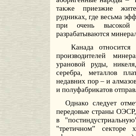
также приезжие жит
рудниках, где весьма эф
при очень высокой 
разрабатываются минера
Канада относится
производителей мине
урановой руды, никеля
серебра, металлов пла
недавних пор – и алмазо
и полуфабрикатов отправл
Однако следует отме
передовые страны ОЭСР,
в "постиндустриальную
"третичном” секторе х