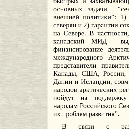
быстрых и захватывающ
основных задачи
“се
внешней политики”: 1)
северян и 2) гарантии со
на Севере. В частности
канадский МИД
вы
финансирование деятел
международного
Арктич
представители правите
Канады, США, России, 
Дании и Исландии, совм
народов арктических ре
пойдут на поддержк
народам Российского Се
их проблем развития”.
В связи с развит