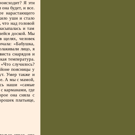
роисходит? Я эти
она будет, и все.
 ее нарастающего
жило уши и стало
, что над головой
засыпалась и там
шейся доской. Мы
в щелях, человек
ичала: «Бабушка,
лакивали лицо, я
виста снарядов и
окая температура.
: «Что случилось?
айоне поясницы у
ут. Умер также и
е. А мы с мамой,
ись наши «самые
с карманами, где
орое она сняла с
орошек платьице,