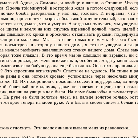
умала об Адике, о Симочке, и вообще о жизни, о Сталине. Что п
ла. Я жила той минутой, в которой я жила, а потом следующей, если 
 ночью бомба разорвалась у нас над головой. И неправда, что
слышно, просто звук разрыва был такой оглушительный, что зало
от тут я подумала, что я умерла. А когда мы очнулись, мы увидели
Все щиты и земля на них сдулись взрывной волной, часть щелей 
 мы слышали их крики и бросились откапывать руками, подвернув
енщин и мальчика. Мы — это не только я и мама. Все кто был 
 я посмотрела в сторону нашего дома, я его не увидела и закр
да начали разбирать завалившуюся стенку нашего дома. Слезы заво
торая тоже плакала. В это время мы не слышали ни взрывов, ни с
ртина сопровождает меня всю жизнь и, особенно, когда у меня выс
ломков извлекли бабушку, она еще была жива. Она тихо спрашивала
? Это керосинка вспыхнула?» Спасти ее не удалось. На спине в р
е раны и она, истекая кровью, успокоилась через несколько мин
ло лет 10. Их похоронили с помощью соседей под деревом, во двор
мой балетный чемоданчик, даже не залезая в щели, где остал
и», вышли на улицу в чем были. На маме была юбка и гимнастерка 
 На руке ее были золотые часы, на пальце золотое кольцо, кот
и которое теперь на моей руке. А я была в своем синем в белый г
лжна отдохнуть. Эти воспоминания вывели меня из равновесия...