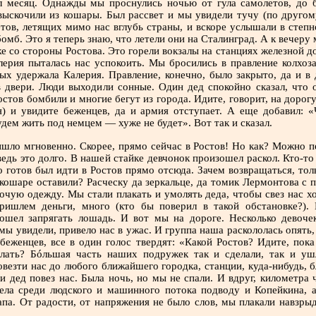
 месяц. Однажды мы проснулись ночью от гула самолетов, до б
ыскочили из кошары. Был рассвет и мы увидели тучу (по другому
тов, летящих мимо нас вглубь страны, и вскоре услышали в степн
омб. Это я теперь знаю, что летели они на Сталинград. А к вечеру
е со стороны Ростова. Это горели вокзалы на станциях железной д
лерия пыталась нас успокоить. Мы бросились в правление колхоза
ных удержала Калерия. Правление, конечно, было закрыто, да и в
в двери. Люди выходили сонные. Один дед спокойно сказал, что 
остов бомбили и многие бегут из города. Идите, говорит, на дорогу
я) и увидите беженцев, да и армия отступает. А еще добавил: 
дем жить под немцем — хуже не будет». Вот так и сказал.
шло мгновенно. Скорее, прямо сейчас в Ростов! Но как? Можно п
ведь это долго. В нашей стайке девчонок произошел раскол. Кто-т
о готов был идти в Ростов прямо отсюда. Зачем возвращаться, тол
 кошаре оставили? Расческу да зеркальце, да томик Лермонтова с 
бочую одежду. Мы стали плакать и умолять деда, чтобы свез нас х
ришлем деньги, много (кто бы поверил в такой обстановке?). 
ошел запрягать лошадь. И вот мы на дороге. Несколько девоче
 мы увидели, привело нас в ужас. И группа наша раскололась опять,
беженцев, все в один голос твердят: «Какой Ростов? Идите, пока
елать? Бóльшая часть наших подружек так и сделали, так и уш
везти нас до любого ближайшего городка, станции, куда-нибудь, б
и дед повез нас. Была ночь, но мы не спали. И вдруг, километра 
дела среди людского и машинного потока подводу и Копейкина, 
па. От радости, от напряжения не было слов, мы плакали навзрыд