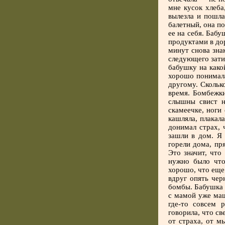
мне кусок хлеба
вылезла и пошла
балетный, она п
ее на себя. Бабу
продуктами в дор
минут снова зна
следующего зати
бабушку на како
хорошо понимала
другому. Скольк
время. Бомбежки
слышны свист н
скамеечке, ноги 
кашляла, плакал
донимал страх, 
зашли в дом. Я 
горели дома, пр
Это значит, что
нужно было что
хорошо, что еще 
вдруг опять чер
бомбы. Бабушка н
с мамой уже маш
где-то совсем 
говорила, что св
от страха, от м