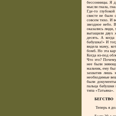
бессонницы. Я д
мысли гнала, гна
Где-то глубокой
свисте не было 
совсем тихо. И в
звездное небо. 
оказались люди,
вытащили двух ж
десять. А когда
бабушка!» И тог
видела маму, ко
бомб. Но эта ка
Когда из-под об
Что это? Почему
нее были зияющи
мальчик, ему бы
захватив лишь 
необходимые вещ
были документы.
пальца бабушки 
типа «Татьяна».
БЕГСТВО
Теперь я до