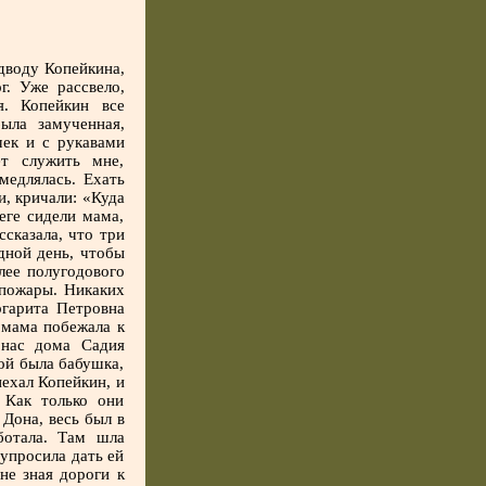
дводу Копейкина,
г. Уже рассвело,
я. Копейкин все
ыла замученная,
чек и с рукавами
ет служить мне,
медлялась. Ехать
и, кричали: «Куда
еге сидели мама,
ссказала, что три
дной день, чтобы
лее полугодового
 пожары. Никаких
ргарита Петровна
и мама побежала к
 нас дома Садия
ой была бабушка,
иехал Копейкин, и
 Как только они
 Дона, весь был в
ботала. Там шла
упросила дать ей
не зная дороги к