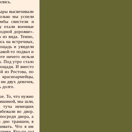
ились.
жары высвечивали
олько мы успели
омбы свистели и
у ехали военные
еходной дорожке».
 из вида. Темно,
сь на встречных,
ощадь и увидели
акой-то подвал и
те ничего нельзя
. Под утро стало
лощади. И вместо
й из Ростова, по
 красноармейцы,
ни двух девочек,
 долго.
ше. То, что нужно
 тишиной, мы шли,
ь туча немецких
вбежали во двор.
посреди двора, а
а дно траншеи, в
шивать. Что я им
тенке. Кто-то дал