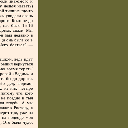
оли знакомого и
 нельзя назвать)
ой тишине где-то
 мы увидели огонь
ороги. Было не до
, нас было 15-16
 домах спали. Мы
он был недавно в
 (а она была км в
«Чего бояться? —
ешком, ведь идут
о решил вернуться
ько время терять!
прозой «Вадим» и
отя бы до дороги.
Но дед, видимо,
к, из них четыре
 потому что, кого
 не поздно в тыл
ли вглубь. А мы
лиже к Ростову, к
через три, уже на
а на подводе моя
. Это было чудо,