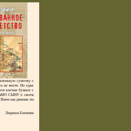
маленькую сумочку с
ь не могло. Но едва
эти клочки бумаги с
ЬМО СЫНУ
о своем
. Иначе как дневник эта
Людмила Блюмина