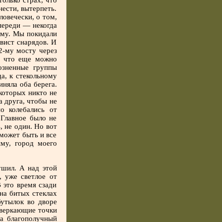
олько страх, что
нести, вытерпеть.
овечески, о том,
переди — некогда
ому. Мы покидали
вист снарядов. И
2-му мосту через
, что еще можно
озненные группы
а, к стекольному
иняла оба берега.
которых никто не
а друга, чтобы не
о колебались от
 Главное было не
, не один. Но вот
 может быть и все
ыму, город моего
ушил. А над этой
, уже светлое от
 это время сзади
на битых стеклах
бутылок во дворе
сверкающие точки
а благополучный