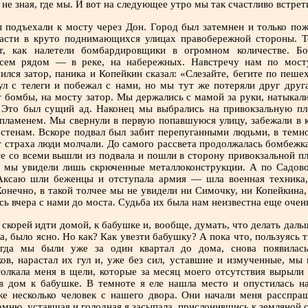
не зная, где мы. И вот на следующее утро мы так счастливо встрет
 подъехали к мосту через Дон. Город был затемнен и только по
части в круто поднимающихся улицах правобережной стороны. Т
т, как налетели бомбардировщики в огромном количестве. Б
всем рядом — в реке, на набережных. Навстречу нам по мост
чился затор, паника и Копейкин сказал: «Слезайте, бегите по пеш
л с телеги и побежал с нами, но мы тут же потеряли друг друга
т бомбы, на мосту затор. Мы держались с мамой за руки, натыкали
 Это был сущий ад. Наконец мы выбрались на привокзальную пл
 пламенем. Мы свернули в первую попавшуюся улицу, забежали в к
 стенам. Вскоре подвал был забит перепуганными людьми, в темно
т страха люди молчали. До самого рассвета продолжалась бомбежка
те со всеми вышли из подвала и пошли в сторону привокзальной п
 мы увидели лишь скрюченные металлоконструкции. А по Садово
Аксаю шли беженцы и отступала армия — шла военная техника,
онечно, в такой толчее мы не увидели ни Симочку, ни Копейкина, 
ь вчера с нами до моста. Судьба их была нам неизвестна еще очень
скорей идти домой, к бабушке и, вообще, думать, что делать даль
а, было ясно. Но как? Как увезти бабушку? А пока что, пользуясь
гда мы были уже за один квартал до дома, снова появилас
в, нарастал их гул и, уже без сил, уставшие и измученные, мы 
олкала меня в щели, которые за месяц моего отсутствия вырыли 
в дом к бабушке. В темноте я еле нашла место и опустилась н
е несколько человек с нашего двора. Они начали меня расспра
мню, уставшая и голодная я засыпала, прислонившись к земляной с