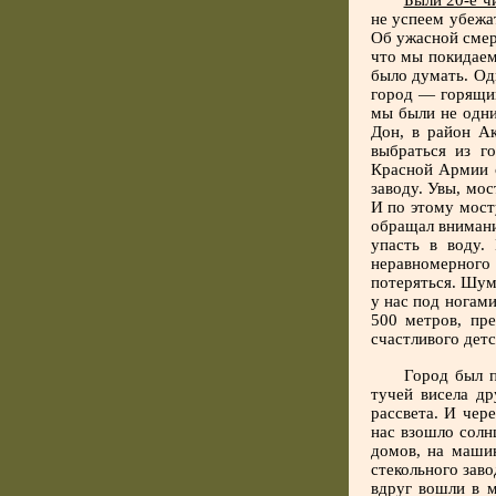
Были 20-е ч
не успеем убежа
Об ужасной смер
что мы покидаем
было думать. Од
город — горящий
мы были не одни
Дон, в район А
выбраться из г
Красной Армии с
заводу. Увы, мос
И по этому мост
обращал внимания
упасть в воду.
неравномерного 
потеряться. Шум,
у нас под ногами
500 метров, пр
счастливого детс
Город был 
тучей висела др
рассвета. И чер
нас взошло солн
домов, на маши
стекольного зав
вдруг вошли в 