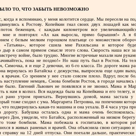
ЫЛО ТО, ЧТО ЗАБЫТЬ НЕВОЗМОЖНО
, когда я вспоминаю, у меня колотится сердце. Мы пересели на по
двинулись к Ростову. Копейкин гнал своих двух лошадей как мо
 поток беженцев, с каждым километром все увеличивающийс
о мне и повторял: «Ах как выросла, прямо барышня!» А я б
 синем с белым мелким горошком платьице со множеством оборо
а «Татьяна», которое сшила мне Рахильсана и которое буд
о дыр в самом прямом смысле этого слова. Скорость наша все за
навстречу войне, было трудно. Многие встречные махали нам рукам
ачивайтесь, пока не поздно!» Но наш путь был в Ростов. На тел
, Симочка, я и еще 2 девочки, из 6-го класса. По дороге мама ра
она вернулась из Батайска с дежурства, выпросила еще один выхо
 к врачам. Со зрением у нее стало совсем плохо. Вдруг, после бо
сь наступление немцев,. Снова бомбили Ростов, в городе начались
не было. Евгений Львович не появлялся и не звонил. Мама и Ма
ть к нам в колхоз. Вся надежда была на Копейкина и его телегу, 
л рано утром приехать. Вернувшись домой, мама застала у
орый тоже сходил с ума. Маргарита Петровна, на попечении котор
, что подвернулась какая-то машина и она уехала. В 4 часа утра пр
в дорогу. Бабушка осталась одна и мама очень беспокоилась.
через Дон, увидели, что Батайск, расположенный на низком берегу
его тоже бомбили. Мама побежала к госпиталю, в котором ра
шихся в живых раненых и врачей. Она объяснила свою ситуацию и 
и справку на 12 дней отпуска. Они поехали дальше, практически 