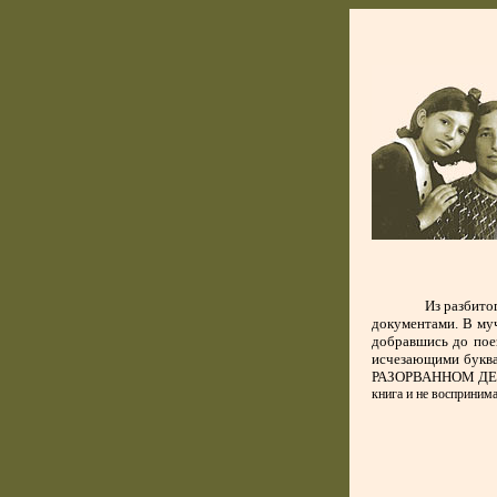
Из разбито
документами. В муч
добравшись до поез
исчезающими буква
РАЗОРВАННОМ Д
книга и не воспринима