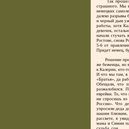
Так прошел
страшного. Мы в
немецких самоле
далеко разрывы б
и черный дым уж
работы, хотя Ка
девочек, осталь
начали стучать 
Ростове, снова Р
5-6 от правлени
Придет немец, бу
Решение при
же беженцы, но 
к Калерии, кто-т
И что мы там, в
«Братья», да ра
Обещали, что п
разжалобился. П
еврейки. То, что
ни спросишь из 
России». Что д
упросили деда до
нашим близким, 
рассвете, я уви
мама и Симин па
судьба, сон.