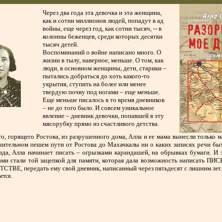
Через два года эта девочка и эта женщина,
как и сотни миллионов людей, попадут в ад
войны, еще через год, как сотни тысяч, -- в
колонны беженцев, среди которых десятки
тысяч детей.
Воспоминаний о войне написано много. О
жизни в тылу, наверное, меньше. О том, как
люди, в основном женщины, дети, старики –
пытались добраться до хоть какого-то
укрытия, ступить на более или менее
твердую почву под ногами – еще меньше.
Еще меньше писалось в то время дневников
– не до того было. И совсем уникальное
явление – дневник девочки, попавшей в эту
мясорубку прямо из счастливого детства.
го, горящего Ростова, из разрушенного дома, Алла и ее мама вынесли только 
ительном пешем пути от Ростова до Махачкалы ни о каких записях речи быт
да, Алла начинает писать – огрызками карандашей, на обрывках бумаги. И 
ми стали той зацепкой для памяти, которая дала возможность написать
ПИС
ЕТСТВЕ
, передать ему свой дневник, написанный через пятьдесят с лишним
лет
ется.