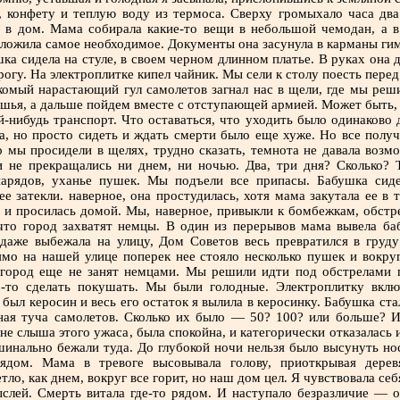
, конфету и теплую воду из термоса. Сверху громыхало часа два.
 в дом. Мама собирала какие-то вещи в небольшой чемодан, а в
оложила самое необходимое. Документы она засунула в карманы гим
шка сидела на стуле, в своем черном длинном платье. В руках она 
огу. На электроплитке кипел чайник. Мы сели к столу поесть перед
комый нарастающий гул самолетов загнал нас в щели, где мы реш
шья, а дальше пойдем вместе с отступающей армией. Может быть, 
й-нибудь транспорт. Что оставаться, что уходить было одинаково 
, но просто сидеть и ждать смерти было еще хуже. Но все получ
о мы просидели в щелях, трудно сказать, темнота не давала воз
 не прекращались ни днем, ни ночью. Два, три дня? Сколько? 
арядов, уханье пушек. Мы подъели все припасы. Бабушка сиде
ее затекли. наверное, она простудилась, хотя мама закутала ее в
а и просилась домой. Мы, наверное, привыкли к бомбежкам, обстр
что город захватят немцы. В один из перерывов мама вывела ба
даже выбежала на улицу, Дом Советов весь превратился в груду
ямо на нашей улице поперек нее стояло несколько пушек и вокруг
 город еще не занят немцами. Мы решили идти под обстрелами 
-то сделать покушать. Мы были голодные. Электроплитку включ
был керосин и весь его остаток я вылила в керосинку. Бабушка ста
ная туча самолетов. Сколько их было — 50? 100? или больше? И
е слыша этого ужаса, была спокойна, и категорически отказалась 
инально бежали туда. До глубокой ночи нельзя было высунуть но
рядом. Мама в тревоге высовывала голову, приоткрывая дере
етло, как днем, вокруг все горит, но наш дом цел. Я чувствовала се
ыслей. Смерть витала где-то рядом. И наступало безразличие — от