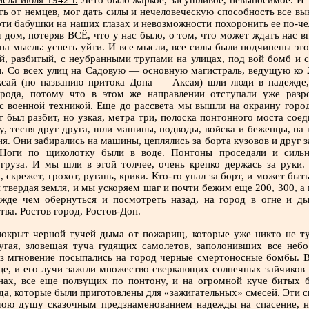
исла июля 1942 г.
Лето было жаркое, засушливое, невыносимое. И т
ть от немцев, мог дать силы и нечеловеческую способность все вы
ти бабушки на наших глазах и невозможности похоронить ее по-чел
 дом, потеряв ВСЁ, что у нас было, о том, что может ждать нас в
на мысль: успеть уйти. И все мысли, все силы были подчинены эт
, разбитый, с неубранными трупами на улицах, под вой бомб и с
. Со всех улиц на Садовую — основную магистраль, ведущую ко 
ксай (по названию притока Дона — Аксая) шли люди в надежде
орода, потому что в этом же направлении отступали уже разр
 военной техникой. Еще до рассвета мы вышли на окраину город
т был разбит, но узкая, метра три, полоска понтонного моста соед
у, тесня друг друга, шли машины, подводы, войска и беженцы, на 
. Они забирались на машины, цеплялись за борта кузовов и друг з
 Ноги по щиколотку были в воде. Понтоны проседали и сильн
груза. И мы шли в этой толчее, очень крепко держась за руки.
 скрежет, грохот, ругань, крики. Кто-то упал за борт, и может быть
 твердая земля, и мы ускоряем шаг и почти бежим еще 200, 300, а
ежде чем обернуться и посмотреть назад, на город в огне и д
тва. Ростов город, Ростов-Дон.
покрыт черной тучей дыма от пожарищ, которые уже никто не т
угая, зловещая туча гудящих самолетов, заполонивших все небо
ез мгновение посыпались на город черные смертоносные бомбы. В
це, и его лучи зажгли множество сверкающих солнечных зайчиков 
нах, все еще ползущих по понтону, и на огромной куче битых 
ода, которые были приготовлены для «зажигательных» смесей. Эти 
мою душу сказочным предзнаменованием надежды на спасение, н