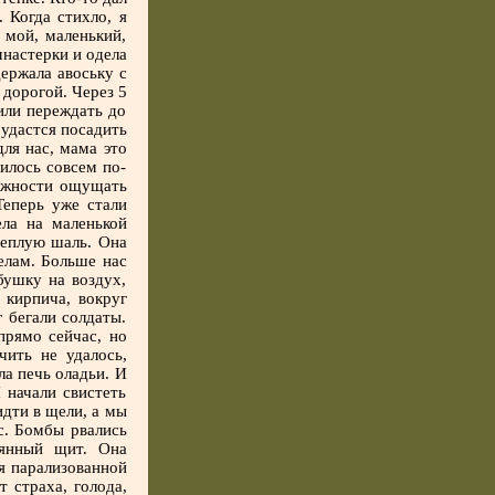
 Когда стихло, я
 мой, маленький,
настерки и одела
держала авоську с
 дорогой. Через 5
или переждать до
удастся посадить
для нас, мама это
илось совсем по-
можности ощущать
Теперь уже стали
ла на маленькой
 теплую шаль. Она
елам. Больше нас
бушку на воздух,
 кирпича, вокруг
 бегали солдаты.
прямо сейчас, но
ить не удалось,
ла печь оладьи. И
 начали свистеть
идти в щели, а мы
с. Бомбы рвались
вянный щит. Она
бя парализованной
 страха, голода,