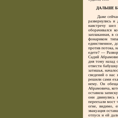
ДАЛЬШЕ Б
Даже сейчас
развернулись и 
навстречу шел
оборачивался к
заплаканная, в
фонариком тип
единственное, д
против потока, 
едете? — Развор
Садий Абрамович
дня тому назад 
отвести бабушку
затишья, начало
сведений о нас 
решили сами еха
нему. Он обеща
Абрамовича, кот
оставила записку
они двинулись 
переехали мост 
огне, видимо, 
эвакуация остав
отпуск и ей дал