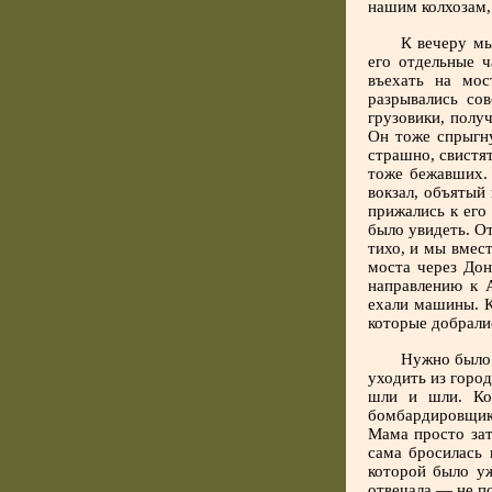
нашим колхозам, 
К вечеру мы
его отдельные 
въехать на мос
разрывались со
грузовики, полу
Он тоже спрыгну
страшно, свистя
тоже бежавших.
вокзал, объятый
прижались к его
было увидеть. О
тихо, и мы вмес
моста через Дон
направлению к 
ехали машины. К
которые добралис
Нужно было 
уходить из город
шли и шли. Ко
бомбардировщико
Мама просто зат
сама бросилась 
которой было уж
отвечала — не по