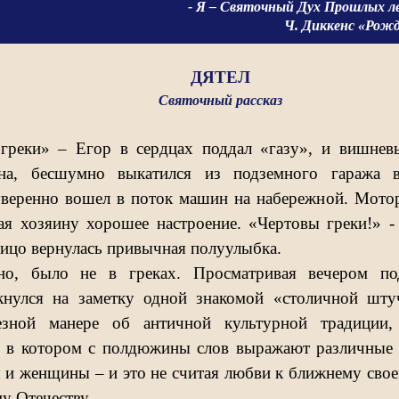
- Я – Святочный Дух Прошлых л
Ч. Диккенс «Рождестве
ДЯТЕЛ
Святочный рассказ
греки» – Егор в сердцах поддал «газу», и вишнев
сна, бесшумно выкатился из подземного гаража 
уверенно вошел в поток машин на набережной. Мото
ая хозяину хорошее настроение. «Чертовы греки!» -
 лицо вернулась привычная полуулыбка.
но, было не в греках. Просматривая вечером по
кнулся на заметку одной знакомой «столичной шту
езной манере об античной культурной традиции, 
, в котором с полдюжины слов выражают различные 
и женщины – и это не считая любви к ближнему сво
у Отечеству.