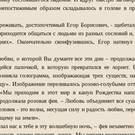
 непостижимым образом складывалось в голове в 
реживать, достопочтимый Егор Борисович, - щебетал
приходится общаться с людьми из разных сословий и,
иях». Окончательно сконфузившись, Егор натянул
юбви, о которой Вы думаете все эти дни – продолжа
ейся палочкой, в которую превратился ее лорнет. 
озникла голограмма, изображающая трех существ, 
цу». Изображение переливалось розово-голубыми отт
 «Мы приходим в этот мир в канун Рождества нап
родолжала розовая фея. – Любовь объединяет все сущ
еловек - это волна, несущая силу и радость любви, п
щему на земле».
слал нас к тебе в эту волшебную ночь, – фея незаметно
жность заново прожить жизнь. Мы вернем воспоминани