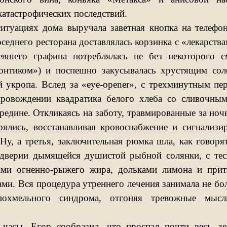
катастрофических последствий.
итуациях дома выручала заветная кнопка на телефон
оседнего ресторана доставлялась корзинка с «лекарст
евшего графина потреблялась не без некоторого 
онтиком») и поспешно закусывалась хрустящим со
 укропа. Вслед за «
eye
-
opener
», с трехминутным пе
провождении квадратика белого хлеба со сливочны
редине. Откликаясь на заботу, травмированные за ноч
рялись, восстанавливая кровоснабжение и сигнализи
Ну, а третья, заключительная рюмка шла, как говоря
ддверии дымящейся душистой рыбной солянки, с те
ами огненно-рыжего жира, дольками лимона и при
ами. Вся процедура утреннего лечения занимала не бол
похмельного синдрома, отгоняя тревожные мыс
 часы, Егор сообразил, что проспал почти весь де