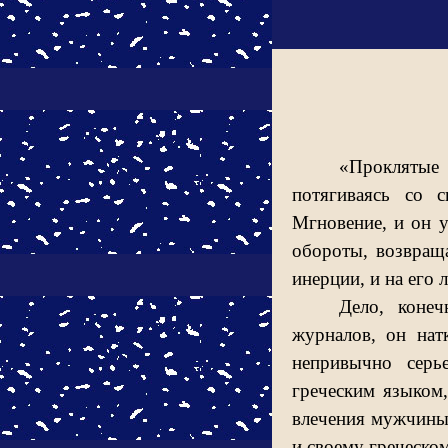
«Проклятые 
потягиваясь со 
Мгновение, и он 
обороты, возвращ
инерции, и на его
Дело, конеч
журналов, он нат
непривычно серь
греческим языком
влечения мужчины 
и своему греческом