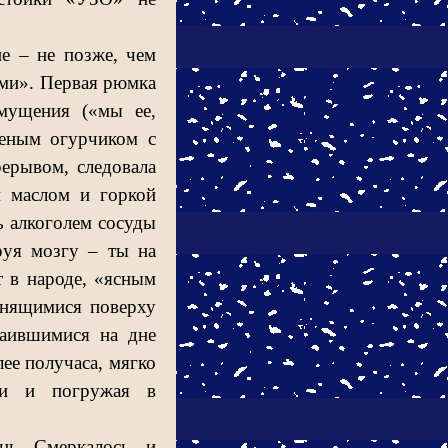
е – не позже, чем
вами». Первая рюмка
смущения («мы ее,
леным огурчиком с
рерывом, следовала
м маслом и горкой
ь алкоголем сосуды
руя мозгу – ты на
т в народе, «ясным
снящимися поверху
таившимися на дне
ее получаса, мягко
ли и погружая в
нь. Смеркалось, и