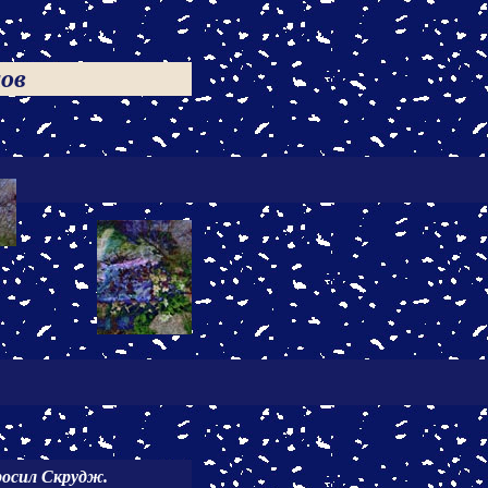
ов
росил Скрудж.