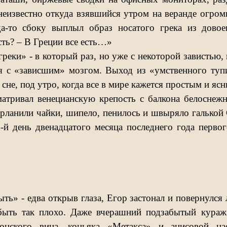
 неизвестно откуда взявшийся утром на веранде ог
а-то сбоку выплыл образ носатого грека из дово
сть? – В Греции все есть…»
реки» - в который раз, но уже с некоторой завистью,
я с «зависшим» мозгом. Выход из «умственного тупи
сне, под утро, когда все в мире кажется простым и яс
атривал венецианскую крепость с балкона белоснежн
орланили чайки, шипело, пенилось и швыряло галькой
-й день двенадцатого месяца последнего года перво
ть» - едва открыв глаза, Егор застонал и повернулся 
быть так плохо. Даже вчерашний подзабытый кураж
онского вина, коньяка «Метакса» и анисовой н