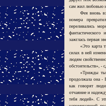
сам жил любовью и
Фея вновь в
номера преврат
переливались мо
фантастического 
зажглась первая зв
«Это карта т
силах в ней измен
людям свойственно
обстоятельств», - 
«Трижды ты 
продолжала она - 
как говорят люди
отчаяние и надежду
тебя людей». С эт
напоминавшей по