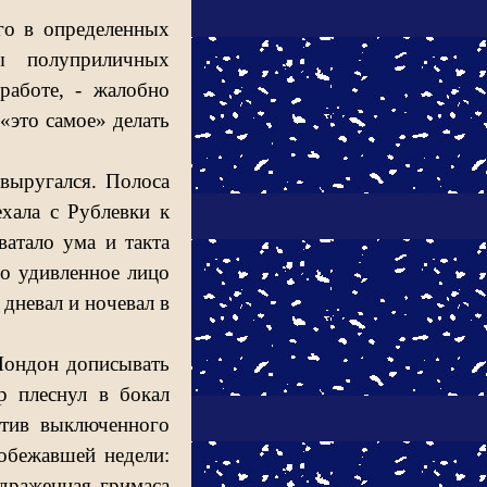
го в определенных
ы полуприличных
работе, - жалобно
 «это самое» делать
 выругался. Полоса
ехала с Рублевки к
ватало ума и такта
ло удивленное лицо
дневал и ночевал в
Лондон дописывать
р плеснул в бокал
отив выключенного
робежавшей недели:
драженная гримаса