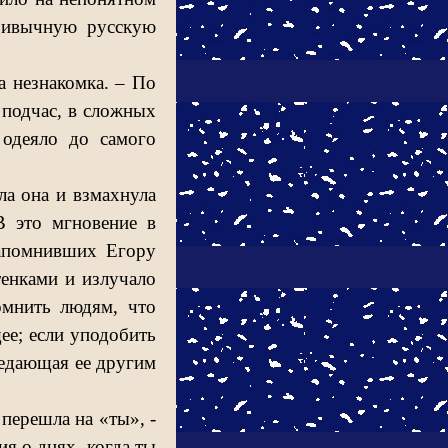
привычную русскую
а незнакомка. – По
 подчас, в сложных
 одеяло до самого
ла она и взмахнула
В это мгновение в
напомнивших Егору
енками и излучало
омнить людям, что
ее; если уподобить
ередающая ее другим
 перешла на «ты», -
я о днях, когда ты