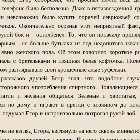
а телефоне была бесполезна. Даже в пятизвездочной гр
ьги невозможно было купить горячей севрюжьей с
чиков. Окончательно осознав этот неприятный факт
угой бок и – остолбенел. То, что он поначалу принял
юрным - не больше бутылки из-под недопитого накан
явно женского пола. Об этом говорило короткое ро
иала с бретельками и изящная белая кофточка. Поло
сом разглядывало свои крошечные алые туфельки.
ассказов друзей Егор знал, что подобное случае
осторожного употребления спиртного. Появляющиеся 
атии и желания общаться. Зеленые и хвостатые,
тся по дому и играют в прятки с хозяином до пол
– подумал Егор и непроизвольно потрогал рукой лоб 
метив взгляд Егора, взглянуло на него сквозь миниатю
бину состоявшегося падения. И вдруг быстро загово