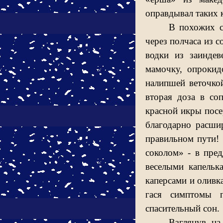
оправдывал таких 
В похожих с
через полчаса из с
водки из заиндев
мамочку, опрокид
налипшей веточкой
вторая доза в со
красной икры посе
благодарно расши
правильном пути! 
соколом» - в пре
веселыми капельк
каперсами и оливк
гася симптомы 
спасительный сон.
Взглянув на