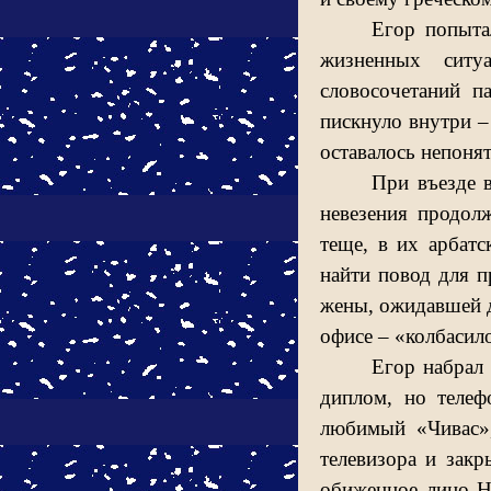
Егор попыта
жизненных ситу
словосочетаний п
пискнуло внутри – 
оставалось непоня
При въезде 
невезения продолж
теще, в их арбатс
найти повод для п
жены, ожидавшей д
офисе – «колбасило
Егор набрал
диплом, но телеф
любимый «Чивас»,
телевизора и закр
обиженное лицо Н