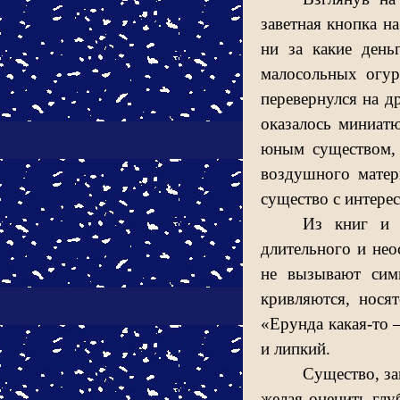
заветная кнопка н
ни за какие ден
малосольных огур
перевернулся на др
оказалось миниат
юным существом, 
воздушного матер
существо с интере
Из книг и р
длительного и не
не вызывают симп
кривляются, нося
«Ерунда какая-то 
и липкий.
Существо, за
желая оценить глу