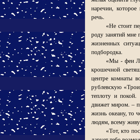
наречии, которое
речь.
«Не стоит пе
роду занятий мне 
жизненных ситуац
подбородка.
«Мы - феи Л
крошечной светящ
центре комнаты в
рублевскую «Трои
теплоту и покой.
движет миром. – п
жизнь океану, то ч
людям, всему живу
«Тот, кто по
дарует тебе возмо