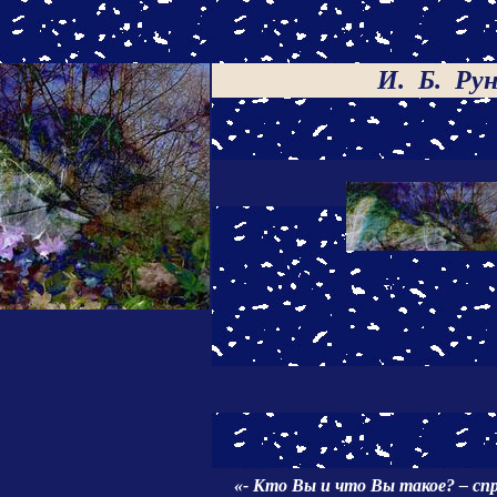
И. Б. Рун
«- Кто Вы и что Вы такое? – сп