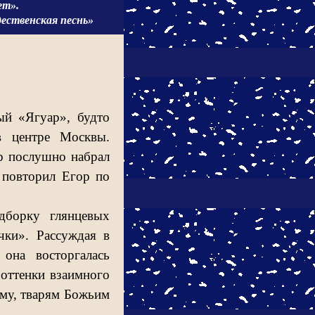
ет».
нская песнь»
ый «Ягуар», будто
в центре Москвы.
р послушно набрал
 повторил Егор по
дборку глянцевых
чки». Рассуждая в
она восторгалась
оттенки взаимного
ему, тварям Божьим