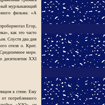
ромный мурлыкающий
енного фильма: «А
 пробормотал Егор,
ка», как это часто
ным. Спустя два дня
ого отеля о. Крит.
 Средиземное море.
го десятилетия
XXI
лицом к стене. Ему
 от потребленного
астойки «УЗО» не