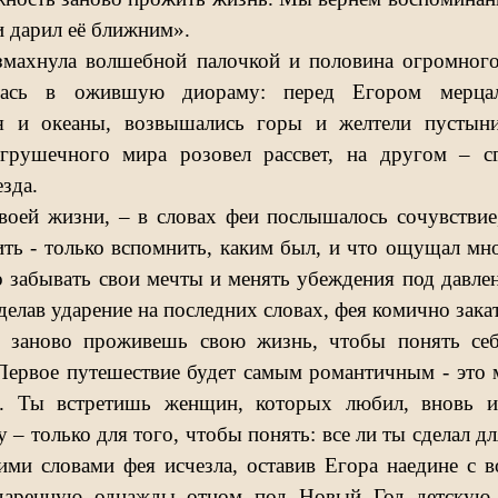
 дарил её ближним».
змахнула волшебной палочкой и половина огромного
илась в ожившую диораму: перед Егором мерцал
ря и океаны, возвышались горы и желтели пустын
игрушечного мира розовел рассвет, на другом – с
езда.
воей жизни, – в словах феи послышалось сочувствие
ить - только вспомнить, каким был, и что ощущал мно
 забывать свои мечты и менять убеждения под давл
сделав ударение на последних словах, фея комично закат
заново проживешь свою жизнь, чтобы понять себя
Первое путешествие будет самым романтичным - это 
. Ты встретишь женщин, которых любил, вновь и
 – только для того, чтобы понять: все ли ты сделал 
ими словами фея исчезла, оставив Егора наедине с 
даренную однажды отцом под Новый Год детскую 