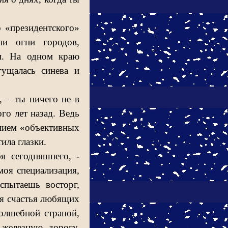
 «президентского»
и огни городов,
и. На одном краю
гущалась синева и
, – ты ничего не в
го лет назад. Ведь
ением «объективных
ила глазки.
 сегодняшнего, -
моя специализация,
спытаешь восторг,
для счастья любящих
волшебной страной,
железную дорогу.