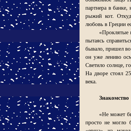
партнера в банке,
рыжий кот. Откуд
любовь в Греции е
«Проклятые г
пытаясь справитьс
бывало, пришел во 
он уже лениво осм
Светило солнце, г
На дворе стоял 25
века.
Знакомство
«Не может бы
просто не могло 
«ерша» из макед