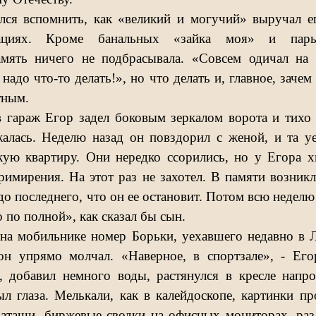
лся вспомнить, как «великий и могучий» выручал е
ациях. Кроме банальных «зайка моя» и пар
амять ничего не подбрасывала. «Совсем одичал на 
надо что-то делать!», но что делать и, главное, зачем
тным.
в гараж Егор задел боковым зеркалом ворота и тихо
алась. Неделю назад он повздорил с женой, и та у
кую квартиру. Они нередко ссорились, но у Егора х
римирения. На этот раз не захотел. В памяти возник
о последнего, что он ее остановит. Потом всю неделю 
 по полной», как сказал бы сын.
 на мобильнике номер Борьки, уехавшего недавно в 
он упрямо молчал. «Наверное, в спортзале», - Его
 добавил немного воды, растянулся в кресле напр
ыл глаза. Мелькали, как в калейдоскопе, картинки п
аташи, биржевые сводки на офисных мониторах, раз