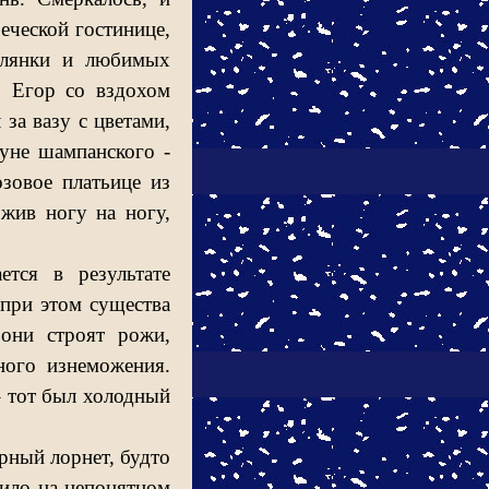
еческой гостинице,
олянки и любимых
, Егор со вздохом
 за вазу с цветами,
уне шампанского -
зовое платьице из
жив ногу на ногу,
тся в результате
при этом существа
 они строят рожи,
ного изнеможения.
– тот был холодный
рный лорнет, будто
рило на непонятном