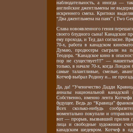
наблюдательность, а иногда — так
английские джентльмены не выдержи
искреннего смеха. Критики выделя
“Два джентльмена на паях” ( Two Gen
Слава новоявленного гения перешаг
своего блудного сына! Канадские пр
ему прохода, и Тед дал согласие. Вр
70-х, работа в канадском кинемат
Думаю, продюсеры сыграли на па
Теодора. “Канадское кино в опасно
пор не существует!!!” — нашептыв
только, в начале 70-х, когда Лондо
самые талантливые, смелые, аван
Котчеф выбрал Родину и... не прогад
Да, да! “Ученичество Дадди Кравица
анналы национальной канадской 
Собственно, именно лента Котчефа 
будущее. Ведь до “Кравица” франко
Всех сколько-нибудь сообрази
моментально покупали и отправлял
вот — прорыв, вызвавший прилив п
лица и свободные художники счит
канадским шедевром. Котчеф в од