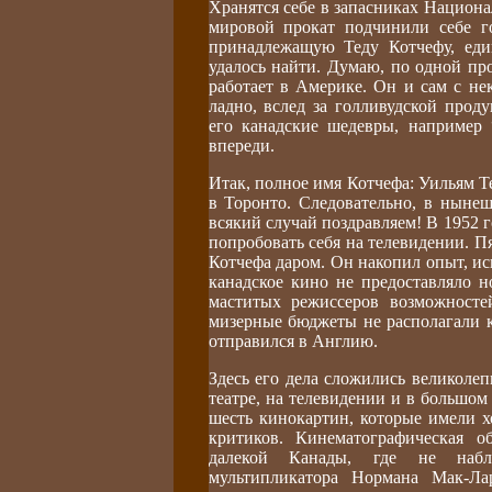
Хранятся себе в запасниках Национа
мировой прокат подчинили себе г
принадлежащую Теду Котчефу, еди
удалось найти. Думаю, по одной пр
работает в Америке. Он и сам с не
ладно, вслед за голливудской прод
его канадские шедевры, например 
впереди.
Итак, полное имя Котчефа: Уильям Те
в Торонто. Следовательно, в ныне
всякий случай поздравляем! В 1952 
попробовать себя на телевидении. П
Котчефа даром. Он накопил опыт, исп
канадское кино не предоставляло н
маститых режиссеров возможносте
мизерные бюджеты не располагали к
отправился в Англию.
Здесь его дела сложились великоле
театре, на телевидении и в большо
шесть кинокартин, которые имели 
критиков. Кинематографическая о
далекой Канады, где не наблю
мультипликатора Нормана Мак-Лар