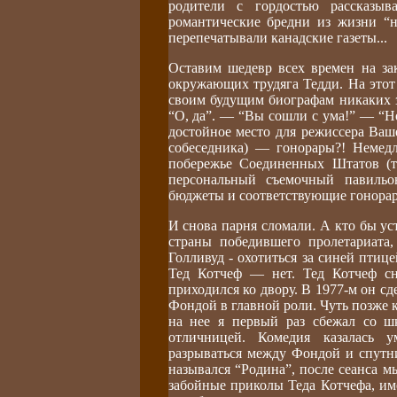
родители с гордостью рассказы
романтические бредни из жизни “
перепечатывали канадские газеты...
Оставим шедевр всех времен на зак
окружающих трудяга Тедди. На этот
своим будущим биографам никаких з
“О, да”. — “Вы сошли с ума!” — “Но
достойное место для режиссера Ваш
собеседника) — гонорары?! Немедл
побережье Соединенных Штатов (т
персональный съемочный павильон
бюджеты и соответствующие гонорар
И снова парня сломали. А кто бы у
страны победившего пролетариата,
Голливуд - охотиться за синей птиц
Тед Котчеф — нет. Тед Котчеф сн
приходился ко двору. В 1977-м он 
Фондой в главной роли. Чуть позже к
на нее я первый раз сбежал со шк
отличницей. Комедия казалась 
разрываться между Фондой и спутни
назывался “Родина”, после сеанса м
забойные приколы Теда Котчефа, име