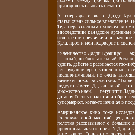
людьми. Между прочим, про голлив
приходилось слышать нечасто!
А теперь два слова о “Дадди Крав
статьи очень сильное впечатление. П
Теда перевалочным пунктом на пути
впоследствии канадские архивные 
ослеплении преувеличили значение 
Кула, прости мои недоверие и скепси
“Ученичество Дадди Кравица” — экр
— юный, но блистательный Ричард Д
судить, действие развивается где-ни
лет, будущий врач, утонченный, пс
предприимчивый, но очень тяготящ
начинает поход за счастьем. “Ты ве
подруга Иветт. Да, он такой, гот
множество идей! — петушится Дадди.
до меня было множество изобретател
супермаркет, когда-то начинал в посу
Американское кино тоже исследов
Голливуде иной масштаб цен, поэ
полотна рассказывают о больших л
провинциальная история. У Дадди за
и не дошло. Однако подлость и бла