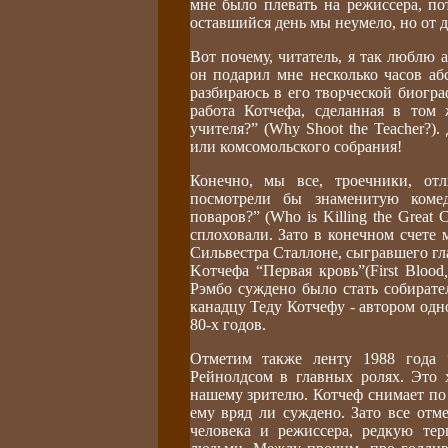
мне было плевать на режиссера, по
оставшийся день мы неумело, но от д
Вот почему, читатель, я так люблю 
он подарил мне несколько часов аб
разбираюсь в его творческой биогр
работа Котчефа, сделанная в том 
учителя?” (Why Shoot the Teacher?)
или комсомольского собрания!
Конечно, мы все, троечники, от
посмотрели бы знаменитую коме
поваров?” (Who is Killing the Great
сплоховали. Зато в конечном счете 
Сильвестра Сталлоне, сыгравшего гл
Koтчефа “Первая кровь”(First Blood
Рэмбо суждено было стать собирател
канадцу Теду Котчефу - автором од
80-х годов.
Отметим также ленту 1988 года 
Рейнолдсом в главных ролях. Это 
нашему зрителю. Котчеф снимает по 
ему вряд ли суждено. Зато все отм
человека и режиссера, редкую те