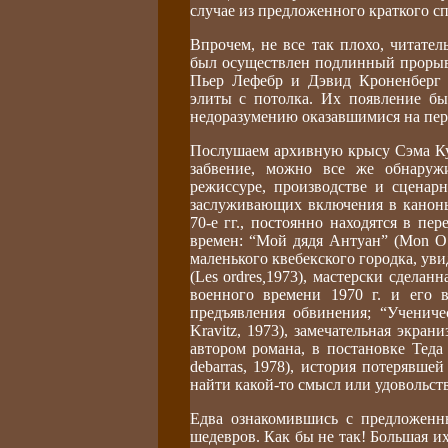
случае из предложенного краткого с
Впрочем, не все так плохо, читате
был осуществлен подлинный прорыв 
Пьер Лефебр и Дэвид Кроненберг 
элиты с потолка. Их появление бы
недоразумению оказавшимися на пер
Послушаем архивную крысу Сэма Ку
забвение, можно все же обнаружи
режиссуре, производстве и сценарн
заслуживающих включения в каноны
70-е гг., постоянно находятся в п
времен: “Мой дядя Антуан” (Mon On
маленького квебекского городка, ув
(Les ordres
,
1973), мастерски сделанн
военного времени 1970 г. и его 
предъявления обвинения; “Ученичес
Kravitz, 1973), замечательная экра
автором романа, в постановке Теда
debarras, 1978), история потерявше
найти какой-то смысл или удовольств
Едва ознакомившись с предложенн
шедевров. Как бы не так! Большая и