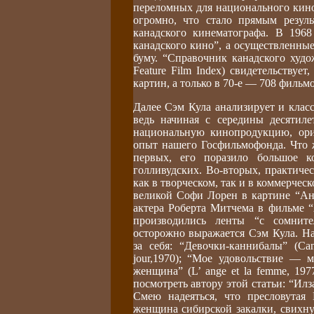
переломных для национального кино
огромно, что стало прямым резул
канадского кинематографа. В 196
канадского кино”, а осуществленны
буму. “Справочник канадского худо
Feature Film Index)
свидетельствует
картин, а только в 70-е — 708 фильмо
Далее Сэм Кула анализирует и класс
ведь начиная с середины десятил
национальную кинопродукцию, ори
опыт нашего Госфильмофонда. Что 
первых, его поразило большое к
голливудских. Во-вторых, практиче
как в творческом, так и в коммерче
великой Софи Лорен в картине “Анж
актера Роберта Митчема в фильме “
производились ленты “с сомнит
осторожно выражается Сэм Кула. На
за себя: “Девочки-каннибалы” (Cann
jour,1970); “Мое удовольствие — м
женщина” (L’ ange et la femme, 197
посмотреть автору этой статьи: “Илза, 
Смею надеяться, что пресловутая
женщина сибирской закалки, свихну