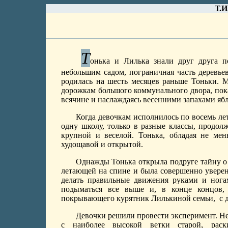
Т.И
Т
онька и Лилька знали друг друга 
небольшим садом, пограничная часть деревье
родилась на шесть месяцев раньше Тоньки. 
дорожкам большого коммунального двора, пока
всячине и наслаждаясь весенними запахами ябл
Когда девочкам исполнилось по восемь лет
одну школу, только в разные классы, продол
крупной и веселой. Тонька, обладая не мен
худощавой и открытой.
Однажды Тонька открыла подруге тайну о т
летающей на спине и была совершенно уверенн
делать правильные движения руками и нога
подыматься все выше и, в конце концов, 
покрывающего курятник Лилькиной семьи,
с 
Девочки решили провести эксперимент. Не
с наиболее высокой ветки старой, раск