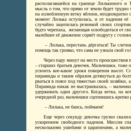
располагавшейся на границе Лилькиного и 
мысль о том, что прямо от земли будет трудно
на излюбленную ветку яблони, неоднократно 
момент Лилька оступилась, и от падения её 
случайно зацепилась резинкой своих спорти
будто черепаха,
желающая освободиться от сво
малейшее её движение сорвёт подругу с голов
– Лилька, перестань дёргаться! Ты слети
помощь так громко, что сама не узнала свой гол
Через пару минут на место происшествия 
– старших братьев девочек. Мальчишки, тоже 
усвоить кое-какие уроки покорения высот. С
пирамиды и таким образом дотянуться до бол
рваться в поясе под тяжестью своей хозяйки, а
Пирамида никак не выстраивалась, – мальчик
удерживать один другого. Когда ветка, на ко
очередной раз, мальчишки сцепившись крепко 
– Лилька, не баись, поймаем!
Еще через секунду девочка грузно свали
ускорением свободного падения. Миссия спа
несколькими ушибами и царапинами, а маль