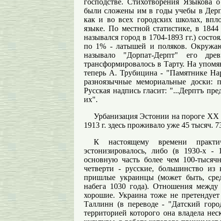
господстве. Стихотворения Языкова 
были сложены им в годы учебы в Дерпт
как и во всех городских школах, впло
языке. По местной статистике, в 1844
назывался город в 1704-1893 гг.) сост
по 1% - латышей и поляков. Окружающ
называло "Дорпат-Дерпт" его др
трансформировалось в Тарту. На упомян
теперь А. Трубицина - "Памятнике Нар
разноязычные мемориальные доски: п
Русская надпись гласит: "...Дерптъ пре
их".
Урбанизация Эстонии на пороге XX в
1913 г. здесь проживало уже 45 тысяч. 
К настоящему времени практи
эстонизировалось, либо (в 1930-х -
основную часть более чем 100-тысячн
четверти - русские, большинство из 
пришлые украинцы (может быть, сре
набега 1030 года). Отношения между
хорошие. Украина тоже не претендует 
Таллинн (в переводе - "Датский горо
территорией которого она владела нес