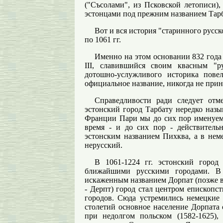
("Съсолами", из Псковской летописи)
эстонцами под прежним названием Тарб
Вот и вся история "старинного русск
по 1061 гг.
Именно на этом основании 832 года 
III, славившийся своим квасным "р
дотошно-услужливого историка пове
официальное название, никогда не прин
Справедливости ради следует отме
эстонский город Тарбату нередко назы
Франции Пари мы до сих пор именуем 
время - и до сих пор - действитель
эстонским названием Пихква, а в неме
нерусский.
В 1061-1224 гг. эстонский город
ближайшими русскими городами. В 
искаженным названием Дорпат (позже в
- Дерпт) город стал центром епископс
городов. Сюда устремились немецкие
столетий основное население Дорпата 
при недолгом польском (1582-1625),