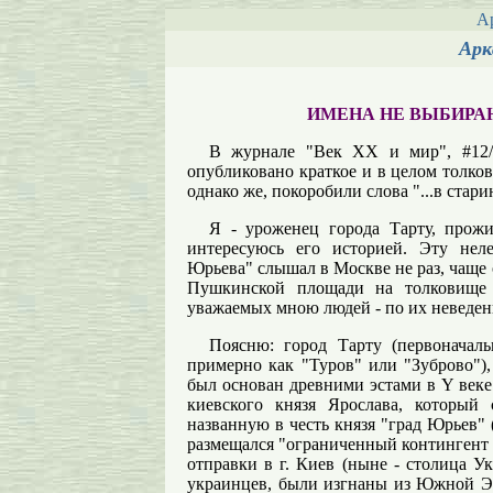
А
Арк
ИМЕНА НЕ ВЫБИРАЮ
В журнале "Век ХХ и мир", #12/9
опубликовано краткое и в целом толко
однако же, покоробили слова "...в стар
Я - уроженец города Тарту, прож
интересуюсь его историей. Эту нел
Юрьева" слышал в Москве не раз, чаще
Пушкинской площади на толковище 
уважаемых мною людей - по их неведе
Поясню: город Тарту (первоначаль
примерно как "Туров" или "Зуброво")
был основан древними эстами в Y веке 
киевского князя Ярослава, который
названную в честь князя "град Юрьев" 
размещался "ограниченный контингент 
отправки в г. Киев (ныне - столица У
украинцев, были изгнаны из Южной Э