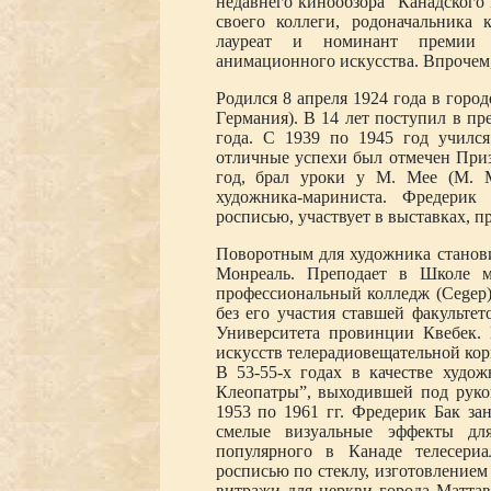
недавнего кинообзора ”Канадского
своего коллеги, родоначальника
лауреат и номинант премии ”
анимационного искусства. Впрочем,
Родился 8 апреля 1924 года в горо
Гepмания). В 14 лет поступил в п
года. С 1939 по 1945 год училс
отличные успехи был отмечен Приз
год, брал уроки у М. Мее (M. M
художника-мариниста. Фредерик
росписью, участвует в выставках, 
Поворотным для художника становит
Монреаль. Преподает в Школе ме
профессиональный колледж (Cegep)
без его участия ставшей факультет
Университета провинции Квебек. 
искусств телерадиовещательной кор
В 53-55-х годах в качестве худож
Клеопатры”, выходившей под руков
1953 по 1961 гг. Фредерик Бак за
смелые визуальные эффекты дл
популярного в Канаде телесериа
росписью по стеклу, изготовлением
витражи для церкви города Матта