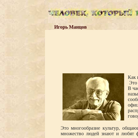
Игорь Манцов
Как 
Это 
В ча
назы
сооб
офиц
расп
гово
Это многообразие культур, общаю
множество людей знают и любят ф