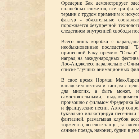
Фредерик Бак демонстрирует здес
волшебных сюжетов, все три фильм
термин с трудом применим к искусс
фактур - обязательные составл
порождается безупречной технологи
следствием внутренней свободы по
Всего лишь коробка с карандаш
необыкновенные последствия! ”Б
принесший Баку премию ”Оскар” в
наград на международных фестива
Лос-Анджелесе параллельно с Олимп
списке ”лучших анимационных филь
В свое время Норман Мак-Ларе
канадским песням и танцам с цел
для многих, а быть может, и
самостоятельными, выдающимис
произошло с фильмом Фредерика Бак
и французские песни. Автор сопро
буквально иллюстрируя песенный т
фантазией, разматывая клубок ас
торжества, веселые танцы, загадочн
санные поезда, наконец, будни в ую