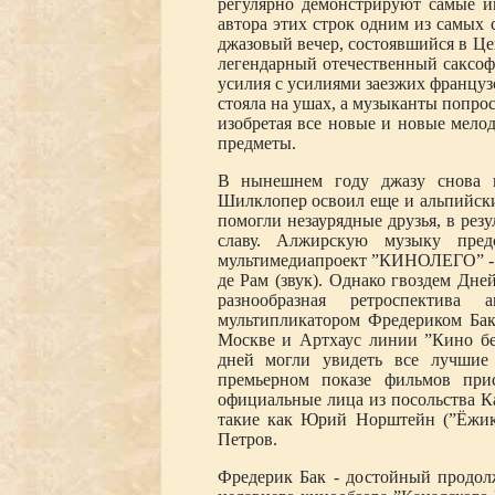
регулярно демонстрируют самые и
автора этих строк одним из самых
джазовый вечер, состоявшийся в Це
легендарный отечественный саксо
усилия с усилиями заезжих французс
стояла на ушах, а музыканты попрос
изобретая все новые и новые мело
предметы.
В нынешнем году джазу снова н
Шилклопер освоил еще и альпийски
помогли незаурядные друзья, в рез
славу. Алжирскую музыку пре
мультимедиапроект ”КИНОЛЕГО” - 
де Рам (звук). Однако гвоздем Дне
разнообразная ретроспектива 
мультипликатором Фредериком Бако
Москве и Артхаус линии ”Кино бе
дней могли увидеть все лучшие 
премьерном показе фильмов при
официальные лица из посольства К
такие как Юрий Норштейн (”Ёжик
Петров.
Фредерик Бак - достойный продол