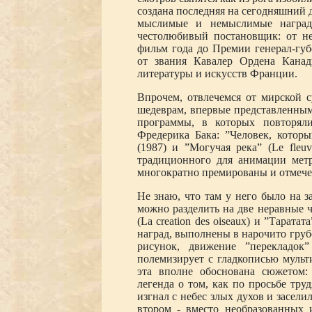
создана последняя на сегодняшний 
мыслимые и немыслимые наград
честолюбивый постановщик: от н
фильм года до Премии генерал-губ
от звания Кавалер Ордена Кана
литературы и искусств Франции.
Впрочем, отвлечемся от мирской с
шедеврам, впервые представленным 
программы, в которых повторял
Фредерика Бака: ”Человек, который
(1987) и ”Могучая река” (Le fleuv
традиционного для анимации мет
многократно премированы и отмече
Не знаю, что там у него было на з
можно разделить на две неравные ч
(La creation des oiseaux) и ”Тарата
наград, выполнены в нарочито груб
рисунок, движение ”перекладок
полемизирует с гладкописью мульт
эта вполне обоснована сюжетом:
легенда о том, как по просьбе тр
изгнал с небес злых духов и засели
втором - вместо необразованных