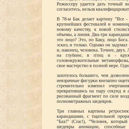
Режиссеру удается дать точный в
согласитесь, нельзя квалифицироват
В 78-м Бак делает картину ”Все -
крупнейших фестивалей и номинир
новому качеству, к новой стили
объемы, а линия. Два-три карандаш
это лицо? Это, по Баку, лицо Бога
эскиз, и только. Однако он задумал
и, наконец, человека. Точнее, двух.
на глубине, в птиц и - круж
головокружительные метаморфозы,
свое мастерство в полной мере. Од
захотелось большего, чем дозволен
невзрачные фигурки внезапно ощет
стремительно изменил очертан
превратившись на пару секунд в 
рисованный фрагмент по силе возд
полнометражных шедевров.
Три главных картины ретроспе
карандашами, с тщательной прор
”Бах!” (Crac!), ”Человек, которы
шедевры анимации, способные 