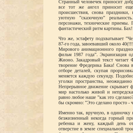
Странный человечек приносит добру
все тот же ангел приносит еще
происшествия, снова праздники,
уютную ”сказочную” реальность
персонажи, технические приемы. 
фантастический ритм картины. Бах! 
Что же, эстафету подхватывает ”Че
87-го года, завоевавший около 40(!!
Мирового анимационного праздно
фильм 1987 года”. Экранизация о
Жионо. Закадровый текст читает 
творение Фредерика Бака! Снова вс
отборе деталей, скупая прорисовк
меняется каждую секунду. Подобн
уголки пространства, неожиданн
Непрерывное движение скрывает фа
мир настолько живой и непредска
равно любое наше ”как это сделано
бы скромно: ”Это сделано просто - 
Именно так, вручную, в одиночку 
безжизненный некогда горный пр
ребенка и жену, каждый день от
отверстие в земле специальной тро