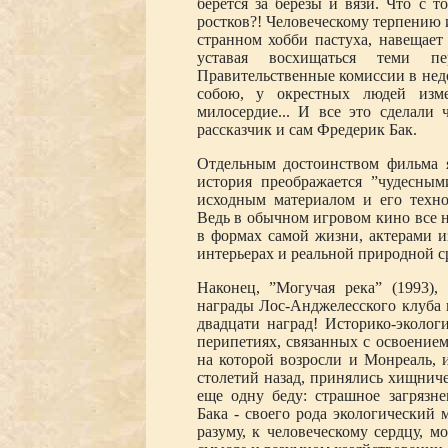
берется за березы и вязи. Что с т
ростков?! Человеческому терпению и
странном хобби пастуха, навещает 
уставая восхищаться теми пе
Правительственные комиссии в недо
собою, у окрестных людей изм
милосердие... И все это сделали 
рассказчик и сам Фредерик Бак.
Отдельным достоинством фильма яв
история преображается ”чудесны
исходным материалом и его техно
Ведь в обычном игровом кино все н
в формах самой жизни, актерами и
интерьерах и реальной природной с
Наконец, ”Могучая река” (1993),
награды Лос-Анджелесского клуба 
двадцати наград! Историко-эколог
перипетиях, связанных с освоение
на которой возросли и Монреаль, 
столетий назад, принялись хищниче
еще одну беду: страшное загрязн
Бака - своего рода экологический 
разуму, к человеческому сердцу, м