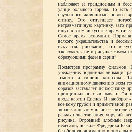
наблюдает за грандиозным и бес
улице большого города. То есть 
наученного живописью нового вр
оптику. Это отпугивает потре
нетравматичную картинку, зато п
ищут в этом искусстве драматичес
Самое время вспомнить Нормана 
всякого украшательства и бессм
искусство рисования, это иску
заключается не в рисунке самом по
образующими фазы в серии”.
Посмотрев программу фильмов Фр
убеждение: подлинная анимация рас
темноте и тишине кинозала! Ли
анимационному движению всем тел
образов заставляет психофизику зр
принципиально выигрывают ”хор
вроде картин Диснея. И наоборот -
кое-кому грубой и примитивной раз
экране, лишь немногие ее зрители 
размах повествования, упругий рит
рисунка. Огромный злобный зве
небесами, по воле Фредерика Бака 
безобидную анимацию в эпохальну