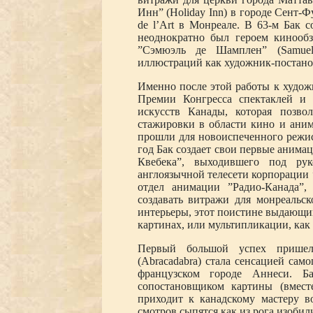
Инн” (Holiday Inn) в городе Сент-Фу
de l’Art в Монреале. В 63-м Бак 
неоднократно был героем кинооб
”Сэмюэль де Шамплен” (Samuel
иллюстраций как художник-постан
Именно после этой работы к худож
Премии Конгресса спектаклей и 
искусств Канады, которая позво
стажировки в области кино и аним
прошли для новоиспеченного режис
год Бак создает свои первые анима
Квебека”, выходившего под ру
англоязычной телесети корпорации 
отдел анимации ”Радио-Канада”,
создавать витражи для монреальск
интерьеры, этот поистине выдающи
картинах, или мультипликации, как
Первый большой успех пришел 
(Abracadabra) стала сенсацией сам
французском городе Аннеси. Б
сопостановщиком картины (вмест
приходит к канадскому мастеру 
смотров сыпятся как из рога изобили