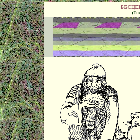
БЕСЦЕ
(
бо