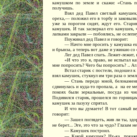
камушком по земле и скажи: «Стань п
получишь.
Взял дед Павел светлый камушек
ореха,— положил его в торбу и заковыля
уже за порогом сидят, ждут его. Стари
камушек. И так засверкал его камушек, 
лапками закрыли — побоялись, не ослепн
Поужинал дед Павел и говорит:
— Начто мне просить у камушка еще
и брынза, а теперь вот даже и ужинаю со
Лег дед Павел спать. Лежит-лежит, 
«И что это я, право, не испытал к
мне попросить? Чего бы попросить? .. А
Встал старик с постели, подошел к 
взял камушек, стукнул им три раза о земл
— Стань передо мной, белокаменн
сдвинулась и куда-то пропала, а
на ее м
покоях были зеркальные, посуда из чис
Подивился старик, прошелся по горницам
камушек за пазуху спрятал.
И что вы думаете! В тот самый ве
говорит:
— Зашел поглядеть, жив ли ты, здо
не берет... Эге, это что за чудо? Глазам 
— Камушек построил.
— Какой камушек? Ну-ка, покажи