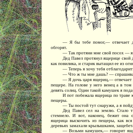
— Я бы тебе помог,— отвечает 
обгорят.
— Так протяни мне свой посох — я 
Дед Павел протянул ящерице свой д
как повилика, и старик вытащил ее из огн
— Теперь я хочу тебя отблагодарит
— Что ж ты мне дашь? — спрашива
— Я дочь царя ящериц,— отвечает 
пещере. На голове у него венец а в том
девять солнц. Один такой камушек я пода
И пот побежала ящерица по траве к
пещеры.
— Ты постой тут снаружи, а я пой
Дед Павел сел на землю. Стало т
стемнело. И вот, наконец, бежит она
ящерица выскочить из пещеры, как вся
деревьях замахали крылышками, защебета
— Возьми камушек,— говорит яще