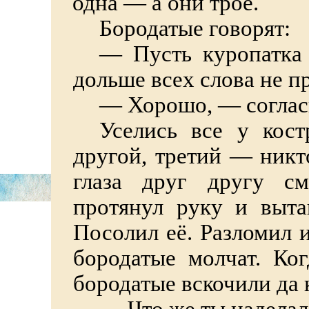
одна — а они трое.
Бородатые говорят:
—
Пусть куропатка 
дольше всех слова не п
—
Хорошо, — соглас
Уселись все у кост
другой, третий — никто
глаза друг другу см
протянул руку и выта
Посолил её. Разломил и
бородатые молчат. Ког
бородатые вскочили да к