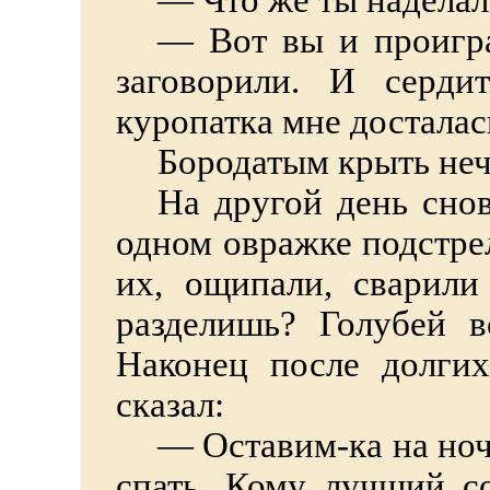
—
Что же ты наделал
—
Вот вы и проигра
заговорили. И серди
куропатка мне досталас
Бородатым крыть неч
На другой день снов
одном овражке подстре
их, ощипали, сварили
разделишь? Голубей в
Наконец после долги
сказал:
—
Оставим-ка на ноч
спать. Кому лучший с