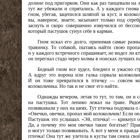
долине под пригорком. Они как раз танцевали на л
тут же убежали и спрятались. А у каждого гнома
гном, убегая, зацепился шляпой за куст, и колок
вы, наверное, знаете, засыпают только под сере
заснуть и скоро совершенно измучился от бессо
который пастушок сунул себе в карман.
Гном искал его долго, принимая самые разн
травинку. То собакой, пытаясь найти свою пропа
и у каждого встречного спрашивает, не видел ли к
он перегнал стадо через холмы в поисках лучших п
Бедный гном все худел, бледнел и ужасно ст
А вдруг это ворона или галка сорвала колоколь
И он тоже превратился в птичку — совсем ма
колокольчика. Но так и не смог его найти.
Однажды вечером, летая то тут, то там, он и 
на пастушка. Тот лениво лежал на траве. Рядо
позвякивали у них на шеях. Тут птичка подумала о 
«Овечки, овечки, пропал мой колокольчик! Если он
Пастушок это услышал. «Эй, птичка! — крикнул он
Да, а почему это мои овечки такие богатые? Прав
и могут только позвякивать. А вот у меня и правда
птичка! Она тут же улетела в кусты там сняла сво