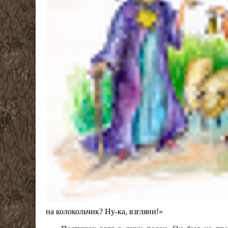
на колокольчик? Ну-ка, взгляни!»