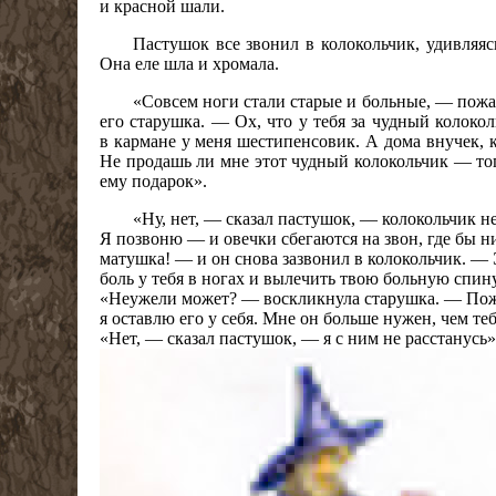
и красной шали.
Пастушок все звонил в колокольчик, удивляяс
Она еле шла и хромала.
«Совсем ноги стали старые и больные, — пожа
его старушка. — Ох, что у тебя за чудный колоко
в кармане у меня шестипенсовик. А дома внучек, к
Не продашь ли мне этот чудный колокольчик — тогд
ему подарок».
«Ну, нет, — сказал пастушок, — колокольчик не 
Я позвоню — и овечки сбегаются на звон, где бы н
матушка! — и он снова зазвонил в колокольчик. — 
боль у тебя в ногах и вылечить твою больную спин
«Неужели может? — воскликнула старушка. — Пожал
я оставлю его у себя. Мне он больше нужен, чем те
«Нет, — сказал пастушок, — я с ним не расстанусь»