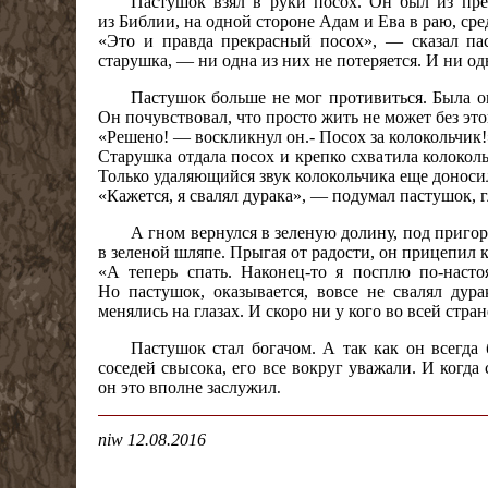
Пастушок взял в руки посох. Он был из пре
из Библии, на одной стороне Адам и Ева в раю, сре
«Это и правда прекрасный посох», — сказал па
старушка, — ни одна из них не потеряется. И ни одн
Пастушок больше не мог противиться. Была о
Он почувствовал, что просто жить не может без это
«Решено! — воскликнул он.- Посох за колокольчик!
Старушка отдала посох и крепко схватила колокольч
Только удаляющийся звук колокольчика еще доноси
«Кажется, я свалял дурака», — подумал пастушок, г
А гном вернулся в зеленую долину, под пригор
в зеленой шляпе. Прыгая от радости, он прицепил к
«А теперь спать. Наконец-то я посплю по-наст
Но пастушок, оказывается, вовсе не свалял дур
менялись на глазах. И скоро ни у кого во всей стр
Пастушок стал богачом. А так как он всегда
соседей свысока, его все вокруг уважали. И когда
он это вполне заслужил
.
niw 12.08.2016