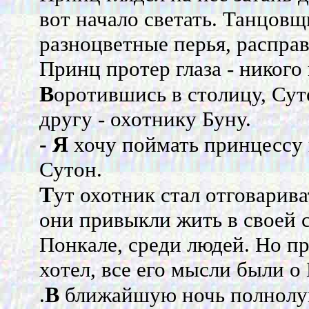
вот начало светать. Танцовщ
разноцветные перья, расправ
Принц протер глаза - никого
В
оротившись в столицу, Сут
другу - охотнику Буну.
- Я
хочу поймать принцессу и
Сутон.
Т
ут охотник стал отговарива
они привыкли жить в своей с
Понкале, среди людей. Но п
хотел, все его мысли были о
В
.
ближайшую ночь полнолун