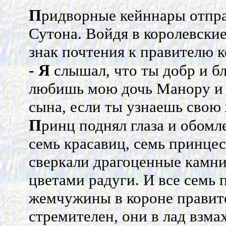
П
ридворные кейннары отпра
Сутона. Войдя в королевские
знак почтения к правителю к
- Я
слышал, что ты добр и бла
любишь мою дочь Манору и в
сына, если ты узнаешь свою 
П
ринц поднял глаза и обомл
семь красавиц, семь принцес
сверкали драгоценные камни
цветами радуги. И все семь 
жемчужины в короне правите
стремителен, они в лад взм