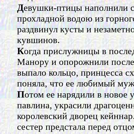
Д
евушки-птицы наполнили с
прохладной водою из горног
раздвинул кусты и незаметн
кувшинов.
К
огда прислужницы в после
Манору и опорожнили послед
выпало кольцо, принцесса схв
поняла, что ее любимый муж
П
отом ее нарядили в новое 
павлина, украсили драгоцен
королевский дворец кейннар
сестер предстала перед отц