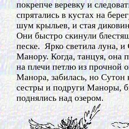
покрепче веревку и следоват
спрятались в кустах на бере
шум крыльев, и стая диковин
Они быстро скинули блестящ
песке. Ярко светила луна, и 
Манору. Когда, танцуя, она 
на плечи петлю из прочной о
Манора, забилась, но Сутон 
сестры и подруги Маноры, б
поднялись над озером.