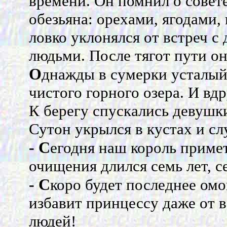
времени. Он помнил о совете
обезьяна: орехами, ягодами, 
ловко уклонялся от встреч 
людьми. После тягот пути он
О
днажды в сумерки усталый
чистого горного озера. И вд
К берегу спускались девушк
Сутон укрылся в кустах и сл
- С
егодня наш король примет
очищения длился семь лет, с
- С
коро будет последнее омов
избавит принцессу даже от 
людей!