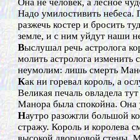
Она не человек, а лесное чу
Надо умилостивить небеса. 
разжечь костер и бросить ту
земле, и с ним уйдут наши н
В
ыслушал речь астролога ко
молить астролога изменить с
неумолим: лишь смерть Мано
К
ак ни горевал король, а ос
Великая печаль овладела ту
Манора была спокойна. Она у
Н
аутро разожгли большой ко
стражу. Король и королева с
высокой дворцовой стены. М