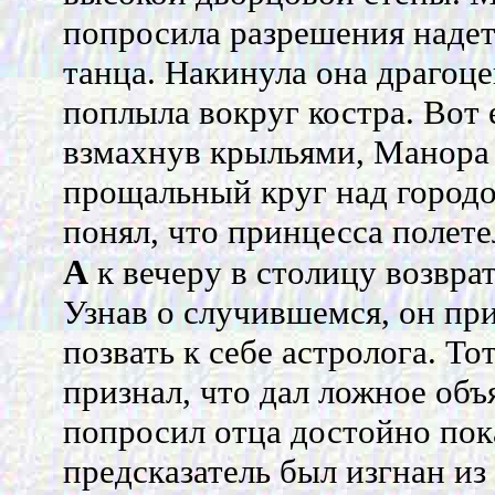
попросила разрешения надет
танца. Накинула она драгоц
поплыла вокруг костра. Вот е
взмахнув крыльями, Манора 
прощальный круг над городом
понял, что принцесса полете
А
к вечеру в столицу возвра
Узнав о случившемся, он при
позвать к себе астролога. То
признал, что дал ложное объ
попросил отца достойно пока
предсказатель был изгнан из