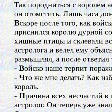
Так породниться с королем а
он отомстить. Лишь часа до
В
скоре после того, как войс
приснился королю дурной сон
хищные птицы и склевали все
астролога и велел ему объяс
размышлял, а после ответил 
- В
ойско наше терпит пораже
- Ч
то же мне делать? Как изб
король.
- П
ричина всех несчастий в 
астролог. Он теперь уже знал