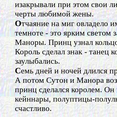
изакрывали при этом свои ли
черты любимой жены.
О
тчаяние на миг овладело и
темноте - это ярким светом з
Маноры. Принц узнал кольцо
Король сделал знак - танец к
заулыбались.
С
емь дней и ночей длился п
А потом Сутон и Манора воз
принц сделался королем. Он 
кейннары, полуптицы-полул
счастливо.