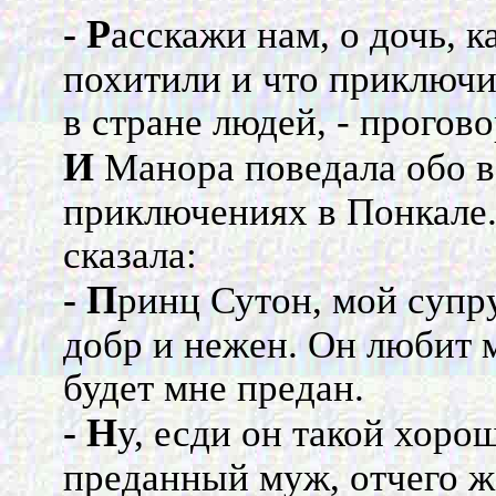
- Р
асскажи нам, о дочь, к
похитили и что приключи
в стране людей, - прогово
И
Манора поведала обо в
приключениях в Понкале.
сказала:
- П
ринц Сутон, мой супру
добр и нежен. Он любит м
будет мне предан.
- Н
у, есди он такой хоро
преданный муж, отчего ж