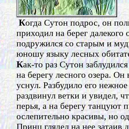
К
огда Сутон подрос, он пол
приходил на берег далекого 
подружился со старым и муд
юношу языку лесных обитат
К
ак-то раз Сутон заблудился
на берегу лесного озера. Он 
уснул. Разбудило его нежное
раздвинул ветки и увидел, ч
перья, а на берегу танцуют 
ослепительно красивы, но од
Принц глядел на нее затаив д