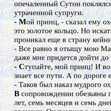
опечаленный Сутон поклялся
утраченной супруги.
- М
ой принц, - сказал ему о
это золотое кольцо. Но искат
проникал еще в страну кейнн
- Все равно я отыщу мою Ман
даже мне придется дойти до 
- С
тупайте, мой принц! И во
знает все пути. А по дороге 
- Таков был наказ мудрого о
В
сопровождении обезьяны п
лет, семь месяцев и семь дне