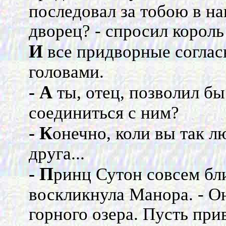
последовал за тобою в н
дворец? - спросил король
И
все придворные соглас
головами.
- А
ты, отец, позволил бы
соединиться с ним?
- К
онечно, коли вы так л
друга...
- П
ринц Сутон совсем бли
воскликнула Манора. - Он
горного озера. Пусть при