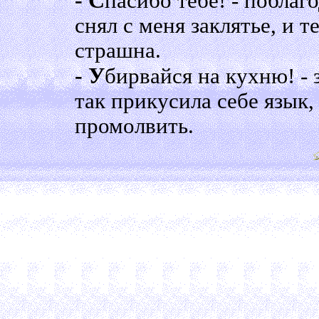
- С
пасибо тебе! - поблаг
снял с меня заклятье, и 
страшна.
- У
бирвайся на кухню! - 
так прикусила себе язык,
промолвить.