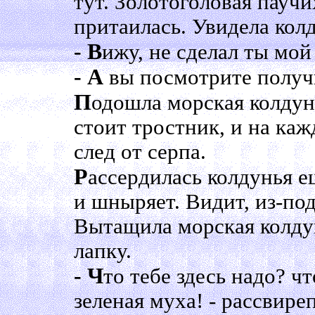
тут. Золотоголовая паучи
притаилась. Увидела колд
- В
ижу, не сделал ты мой
- А
вы посмотрите получш
П
одошла морская колдунь
стоит тростник, и на ка
след от серпа.
Р
ассердилась колдунья е
и шныряет. Видит, из-под
Вытащила морская колдун
лапку.
- Ч
то тебе здесь надо? ч
зеленая муха! - рассвире