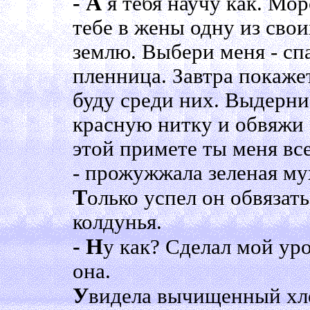
- А
я тебя научу как. Мо
тебе в жены одну из свои
землю. Выбери меня - спа
пленница. Завтра покажет
буду среди них. Выдерни 
красную нитку и обвяжи
этой примете ты меня все
- прожужжала зеленая му
Т
олько успел он обвязат
колдунья.
- Н
у как? Сделал мой уро
она.
У
видела вычищенный хле