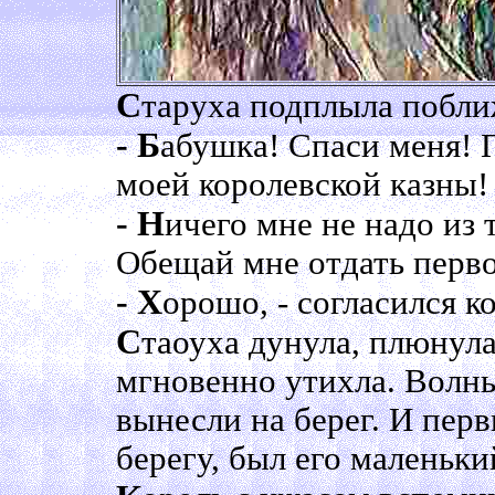
С
таруха подплыла побли
- Б
абушка! Спаси меня! П
моей королевской казны!
- Н
ичего мне не надо из 
Обещай мне отдать первог
- Х
орошо, - согласился к
С
таоуха дунула, плюнула
мгновенно утихла. Волны
вынесли на берег. И перв
берегу, был его маленьки