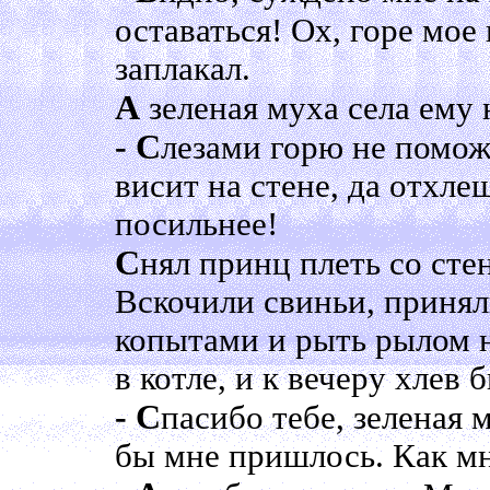
оставаться! Ох, горе мое
заплакал.
А
зеленая муха села ему 
- С
лезами горю не помож
висит на стене, да отхл
посильнее!
С
нял принц плеть со сте
Вскочили свиньи, приняли
копытами и рыть рылом на
в котле, и к вечеру хлев 
- С
пасибо тебе, зеленая м
бы мне пришлось. Как мн