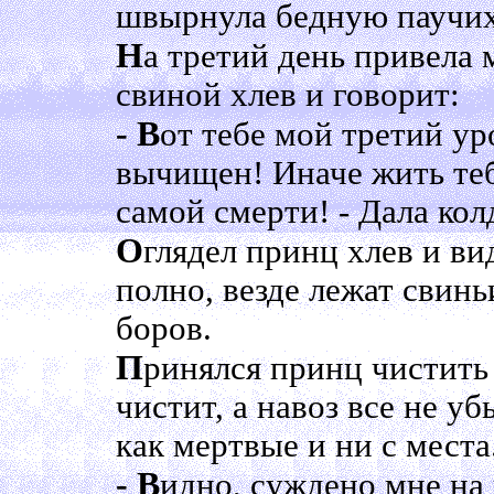
швырнула бедную паучих
Н
а третий день привела 
свиной хлев и говорит:
- В
от тебе мой третий ур
вычищен! Иначе жить теб
самой смерти! - Дала ко
О
глядел принц хлев и ви
полно, везде лежат свинь
боров.
П
ринялся принц чистить 
чистит, а навоз все не уб
как мертвые и ни с места
- В
идно, суждено мне на 