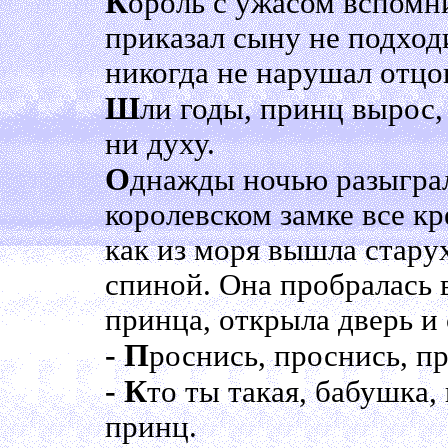
К
ороль с ужасом вспомн
приказал сыну не подход
никогда не нарушал отцо
Ш
ли годы, принц вырос, 
ни духу.
О
днажды ночью разыграл
королевском замке все кр
как из моря вышла стару
спиной. Она пробралась 
принца, открыла дверь и 
- П
роснись, проснись, п
- К
то ты такая, бабушка, 
принц.