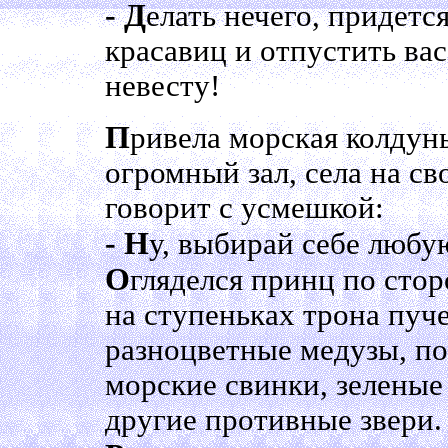
- Д
елать нечего, придетс
красавиц и отпустить ва
невесту!
П
ривела морская колдун
огромный зал, села на св
говорит с усмешкой:
- Н
у, выбирай себе любу
О
гляделся принц по стор
на ступеньках трона пуч
разноцветные медузы, п
морские свинки, зеленые
другие противные звери.