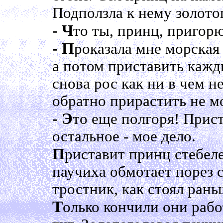
Подползла к нему золото
- Ч
то ты, принц, пригор
- П
роказала мне морская 
а потом приставить кажд
снова рос как ни в чем не
обратно прирастить не мо
- Э
то еще полгоря! Прист
остальное - мое дело.
П
риставит принц стебеле
паучиха обмотает порез с
тростник, как стоял рань
Т
олько кончили они рабо