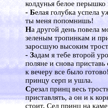
колдунья белое перышко 
- Б
елая голубка успела у
ты меня попомнишь!
Н
а другой день повела м
зеленым тропинкам и при
заросшую высоким трост
- З
адам я тебе второй ур
поляне и снова приставь 
к вечеру все было готово
принцу серп и ушла.
С
резал принц весь тростн
приставлять, а он и к кор
стоит. Сел принц на кам