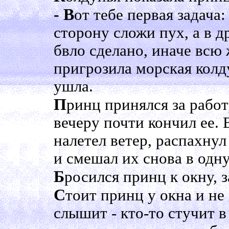
- В
от тебе первая задача:
сторону сложи пух, а в д
бвло сделано, иначе всю 
пригрозила морская колд
ушла.
П
ринц принялся за работу
вечеру почти кончил ее. 
налетел ветер, распахнул
и смешал их снова в одну
Б
росился принц к окну, з
С
тоит принц у окна и не 
слышит - кто-то стучит в 