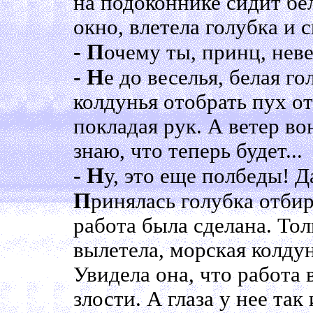
на подоконнике сидит бе
окно, влетела голубка и 
- П
очему ты, принц, нев
- Н
е до веселья, белая г
колдунья отобрать пух от
покладая рук. А ветер во
знаю, что теперь будет...
- Н
у, это еще полбеды! Д
П
ринялась голубка отбира
работа была сделана. Тол
вылетела, морская колду
Увидела она, что работа в
злости. А глаза у нее так