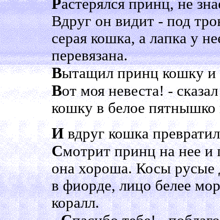
Р
астерялся принц, не знае
Вдруг он видит - под тр
серая кошка, а лапка у н
перевязана.
В
ытащил принц кошку и в
В
от моя невеста! - сказа
кошку в белое пятнышко 
И
вдруг кошка превратил
С
мотрит принц на нее и г
она хороша. Косы русые д
в фиорде, лицо белее мор
коралл.