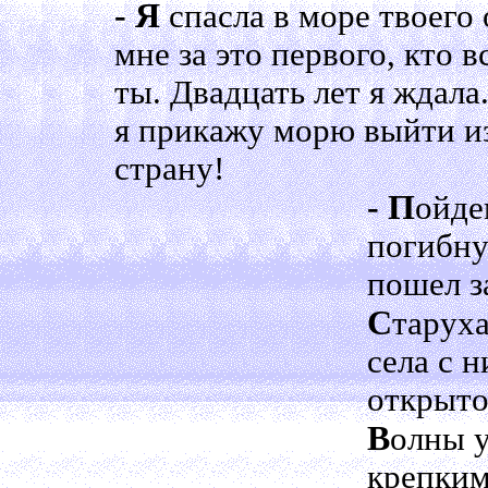
- Я
спасла в море твоего 
мне за это первого, кто в
ты. Двадцать лет я ждала
я прикажу морю выйти из
страну!
- П
ойде
погибну 
пошел з
С
тарух
села с 
открыто
В
олны у
крепким