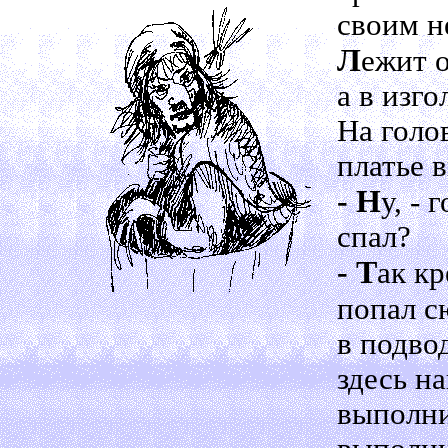
своим н
Л
ежит о
а в изг
На голов
платье 
- Н
у, - 
спал?
- Т
ак кр
попал сю
в подво
здесь н
выполни