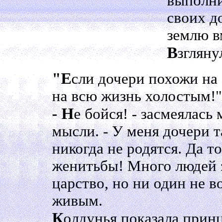
выполни
своих д
землю в
В
згляну
"Е
сли дочери похожи на 
на всю жизнь холостым!"
- Н
е бойся! - засмеялась 
мысли. - У меня дочери т
никогда не родятся. Да т
женитьбы! Много людей 
царство, но ни один не в
живым.
К
олдунья показала прин