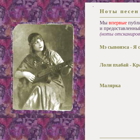
.
Ноты песен
Мы
впервые
публ
и предоставленны
(ноты отсканиров
Мэ сывонэса - Я 
Лоли пхабай - Кр
Малярка